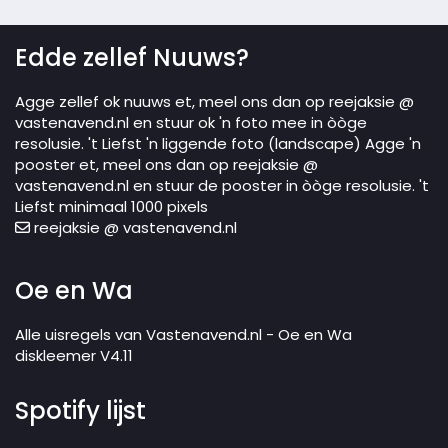
Edde zellef Nuuws?
Agge zellef ok nuuws et, meel ons dan op reejaksie @
vastenavend.nl en stuur ok 'n foto mee in òòge
resolusie. 't Liefst 'n liggende foto (landscape) Agge 'n
pooster et, meel ons dan op reejaksie @
vastenavend.nl en stuur de pooster in òòge resolusie. 't
Liefst minimaal 1000 pixels
reejaksie @ vastenavend.nl
Oe en Wa
Alle uisregels van Vastenavend.nl - Oe en Wa
diskleemer V4.11
Spotify lijst