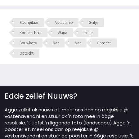
Steunpilaar
Akkedemie
Geitje
Konterscherp
Wana
Lintje
Bouwkote
Nar
Nar
Optocht
Optocht
Edde zellef Nuuws?
Agge zellef ok nuuws et, meel ons dan op reejaksie @
vastenavend.nl en stuur ok 'n foto mee in òòge
resolusie. 't Liefst 'n liggende foto (landscape) Agge 'n
pooster et, meel ons dan op reejaksie @
vastenavend.nl en stuur de pooster in òòge resolusie. 't