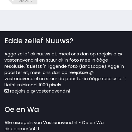
Optocht
Edde zellef Nuuws?
Agge zellef ok nuuws et, meel ons dan op reejaksie @
vastenavend.nl en stuur ok 'n foto mee in òòge
resolusie. 't Liefst 'n liggende foto (landscape) Agge 'n
pooster et, meel ons dan op reejaksie @
vastenavend.nl en stuur de pooster in òòge resolusie. 't
Liefst minimaal 1000 pixels
reejaksie @ vastenavend.nl
Oe en Wa
Alle uisregels van Vastenavend.nl - Oe en Wa
diskleemer V4.11