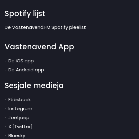
Spotify lijst
De Vastenavend.FM Spotify pleelist
Vastenavend App
De iOS app
De Android app
Sesjale medieja
Féésboek
Instegram
Joetjoep
X [Twitter]
Bluesky