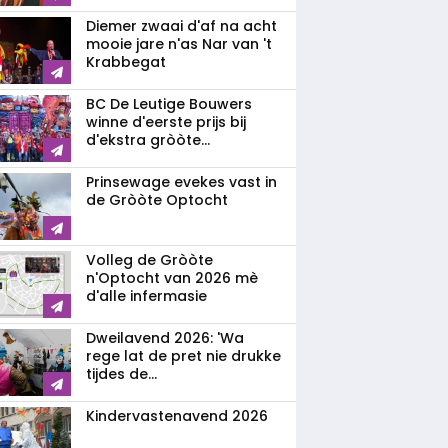
Diemer zwaai d'af na acht
mooie jare n'as Nar van 't
Krabbegat
BC De Leutige Bouwers
winne d'eerste prijs bij
d'ekstra gròòte...
Prinsewage evekes vast in
de Gròòte Optocht
Volleg de Gròòte
n'Optocht van 2026 mè
d'alle infermasie
Dweilavend 2026: 'Wa
rege lat de pret nie drukke
tijdes de...
Kindervastenavend 2026