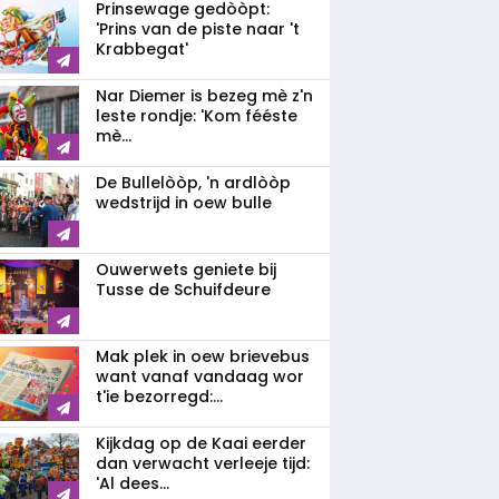
Prinsewage gedòòpt:
'Prins van de piste naar 't
Krabbegat'
Nar Diemer is bezeg mè z'n
leste rondje: 'Kom fééste
mè...
De Bullelòòp, 'n ardlòòp
wedstrijd in oew bulle
Ouwerwets geniete bij
Tusse de Schuifdeure
Mak plek in oew brievebus
want vanaf vandaag wor
t'ie bezorregd:...
Kijkdag op de Kaai eerder
dan verwacht verleeje tijd:
'Al dees...