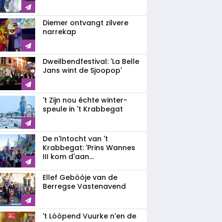
Diemer ontvangt zilvere
narrekap
Dweilbendfestival: 'La Belle
Jans wint de Sjoopop'
't Zijn nou échte winter-
speule in 't Krabbegat
De n'Intocht van 't
Krabbegat: 'Prins Wannes
III kom d'aan...
Ellef Gebòòje van de
Berregse Vastenavend
't Lòòpend Vuurke n'en de