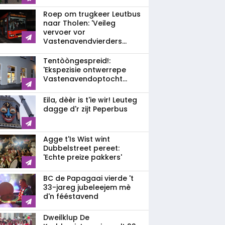
Roep om trugkeer Leutbus
naar Tholen: 'Veileg
vervoer vor
Vastenavendvierders...
Tentòòngespreid!:
'Ekspezisie ontwerrepe
Vastenavendoptocht...
Eila, dèèr is t'ie wir! Leuteg
dagge d'r zijt Peperbus
Agge t'Is Wist wint
Dubbelstreet pereet:
'Echte preize pakkers'
BC de Papagaai vierde 't
33-jareg jubeleejem mè
d'n fééstavend
Dweilklup De