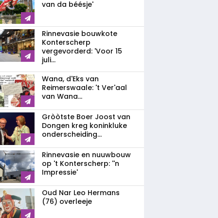
van da béésje'
Rinnevasie bouwkote
Konterscherp
vergevorderd: 'Voor 15
juli...
Wana, d'Eks van
Reimerswaale: 't Ver'aal
van Wana...
Gròòtste Boer Joost van
Dongen kreg koninkluke
onderscheiding...
Rinnevasie en nuuwbouw
op 't Konterscherp: ''n
Impressie'
Oud Nar Leo Hermans
(76) overleeje