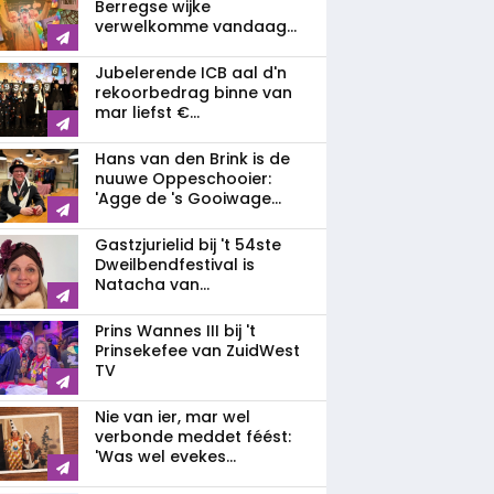
Berregse wijke
verwelkomme vandaag...
Jubelerende ICB aal d'n
rekoorbedrag binne van
mar liefst €...
Hans van den Brink is de
nuuwe Oppeschooier:
'Agge de 's Gooiwage...
Gastzjurielid bij 't 54ste
Dweilbendfestival is
Natacha van...
Prins Wannes III bij 't
Prinsekefee van ZuidWest
TV
Nie van ier, mar wel
verbonde meddet féést:
'Was wel evekes...