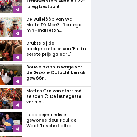
Krabbesisters viere n't 22-
jareg bestaan!
De Bullelòòp van Wa
Motte D'r Mee?!: 'Leutege
mini-marreton...
Drukte bij de
boekprizzetasie van 'En d'n
eerste prijs ga nar...'
Bouwe n'aan 'n wage vor
de Gròòte Optocht ken ok
gewòòn...
Mottes Ore van start mè
seizoen 7: 'De leutegeste
ver'ale...
Jubeleejem edisie
gewonne deur Paul de
Waal: 'Ik schrijf altijd...