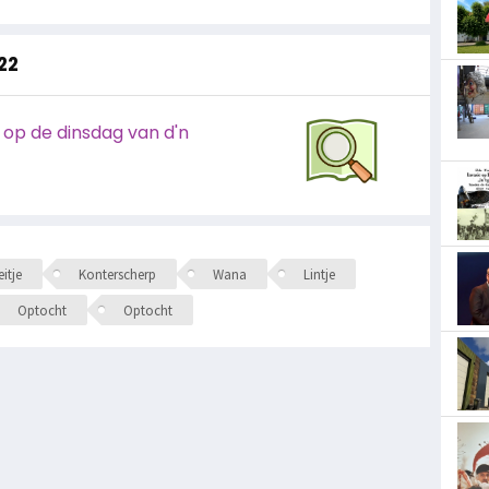
022
I op de dinsdag van d'n
itje
Konterscherp
Wana
Lintje
Optocht
Optocht