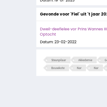
Datum: 19-01-2023
Gevonde voor 'Fiel' uit 't jaar 2
Dweil-deefielee vor Prins Wannes II
Optocht
Datum: 23-02-2022
Steunpilaar
Akkedemie
Ge
Bouwkote
Nar
Nar