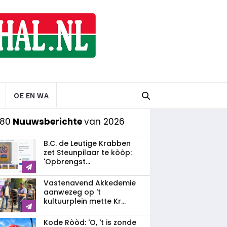
OE EN WA
 80
Nuuwsberichte
van 2026
B.C. de Leutige Krabben
zet Steunpilaar te kòòp:
'Opbrengst...
Vastenavend Akkedemie
aanwezeg op 't
kultuurplein mette Kr...
Kode Ròòd: 'O, 't is zonde