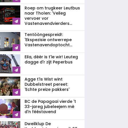
Roep om trugkeer Leutbus
naar Tholen: 'Veileg
vervoer vor
Vastenavendvierders...
Tentòòngespreid!:
'Ekspezisie ontwerrepe
Vastenavendoptocht...
Eila, dèèr is t'ie wir! Leuteg
dagge d'r zijt Peperbus
Agge t'Is Wist wint
Dubbelstreet pereet:
'Echte preize pakkers'
BC de Papagaai vierde 't
33-jareg jubeleejem mè
d'n fééstavend
Dweilklup De