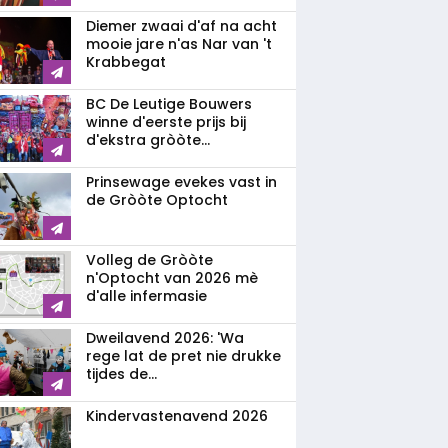
Diemer zwaai d'af na acht
mooie jare n'as Nar van 't
Krabbegat
BC De Leutige Bouwers
winne d'eerste prijs bij
d'ekstra gròòte...
Prinsewage evekes vast in
de Gròòte Optocht
Volleg de Gròòte
n'Optocht van 2026 mè
d'alle infermasie
Dweilavend 2026: 'Wa
rege lat de pret nie drukke
tijdes de...
Kindervastenavend 2026