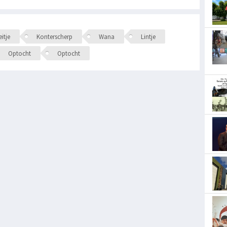
itje
Konterscherp
Wana
Lintje
Optocht
Optocht