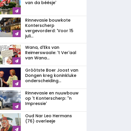
van da béésje'
Rinnevasie bouwkote
Konterscherp
vergevorderd: 'Voor 15
juli...
Wana, d'Eks van
Reimerswaale: 't Ver'aal
van Wana...
Gròòtste Boer Joost van
Dongen kreg koninkluke
onderscheiding...
Rinnevasie en nuuwbouw
op 't Konterscherp: ''n
Impressie'
Oud Nar Leo Hermans
(76) overleeje