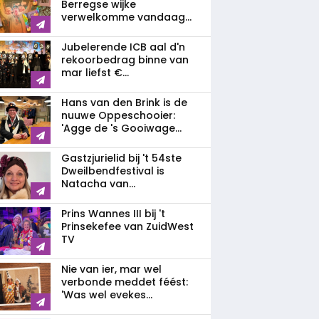
Berregse wijke
verwelkomme vandaag...
Jubelerende ICB aal d'n
rekoorbedrag binne van
mar liefst €...
Hans van den Brink is de
nuuwe Oppeschooier:
'Agge de 's Gooiwage...
Gastzjurielid bij 't 54ste
Dweilbendfestival is
Natacha van...
Prins Wannes III bij 't
Prinsekefee van ZuidWest
TV
Nie van ier, mar wel
verbonde meddet féést:
'Was wel evekes...