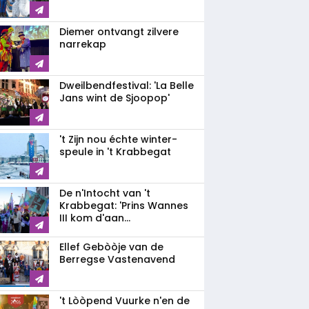
Diemer ontvangt zilvere
narrekap
Dweilbendfestival: 'La Belle
Jans wint de Sjoopop'
't Zijn nou échte winter-
speule in 't Krabbegat
De n'Intocht van 't
Krabbegat: 'Prins Wannes
III kom d'aan...
Ellef Gebòòje van de
Berregse Vastenavend
't Lòòpend Vuurke n'en de