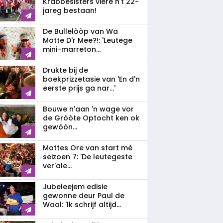
Krabbesisters viere n't 22-
jareg bestaan!
De Bullelòòp van Wa
Motte D'r Mee?!: 'Leutege
mini-marreton...
Drukte bij de
boekprizzetasie van 'En d'n
eerste prijs ga nar...'
Bouwe n'aan 'n wage vor
de Gròòte Optocht ken ok
gewòòn...
Mottes Ore van start mè
seizoen 7: 'De leutegeste
ver'ale...
Jubeleejem edisie
gewonne deur Paul de
Waal: 'Ik schrijf altijd...