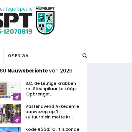
OE EN WA
 80
Nuuwsberichte
van 2026
B.C. de Leutige Krabben
zet Steunpilaar te kòòp:
'Opbrengst...
Vastenavend Akkedemie
aanwezeg op 't
kultuurplein mette Kr...
Kode Ròòd: 'O, 't is zonde