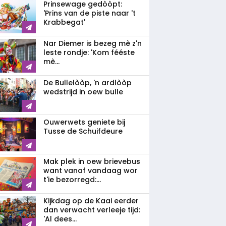
Prinsewage gedòòpt:
'Prins van de piste naar 't
Krabbegat'
Nar Diemer is bezeg mè z'n
leste rondje: 'Kom fééste
mè...
De Bullelòòp, 'n ardlòòp
wedstrijd in oew bulle
Ouwerwets geniete bij
Tusse de Schuifdeure
Mak plek in oew brievebus
want vanaf vandaag wor
t'ie bezorregd:...
Kijkdag op de Kaai eerder
dan verwacht verleeje tijd:
'Al dees...