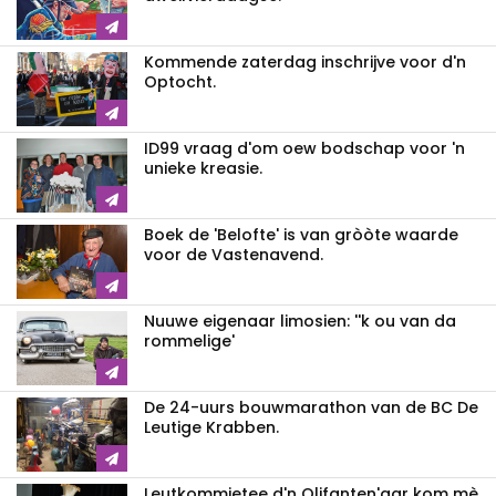
Kommende zaterdag inschrijve voor d'n
Optocht.
ID99 vraag d'om oew bodschap voor 'n
unieke kreasie.
Boek de 'Belofte' is van gròòte waarde
voor de Vastenavend.
Nuuwe eigenaar limosien: ''k ou van da
rommelige'
De 24-uurs bouwmarathon van de BC De
Leutige Krabben.
Leutkommietee d'n Olifanten'aar kom mè