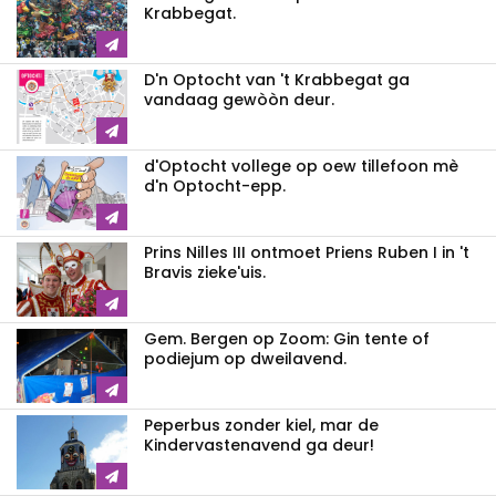
Krabbegat.
D'n Optocht van 't Krabbegat ga
vandaag gewòòn deur.
d'Optocht vollege op oew tillefoon mè
d'n Optocht-epp.
Prins Nilles III ontmoet Priens Ruben I in 't
Bravis zieke'uis.
Gem. Bergen op Zoom: Gin tente of
podiejum op dweilavend.
Peperbus zonder kiel, mar de
Kindervastenavend ga deur!