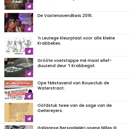
De Vastenavendkwis 2016.
'n Leutege kleurplaat voor alle kleine
Krabbekes.
Gròòte voetstappe mè maat ellef-
duuzend deur 't Krabbegat.
Ope fééstavend van Bouwclub de
Waterstraot.
Oòfdstuk twee van de sage van de
Geitereyers.
Italiaanse Bersagliejèri opene Nilles III