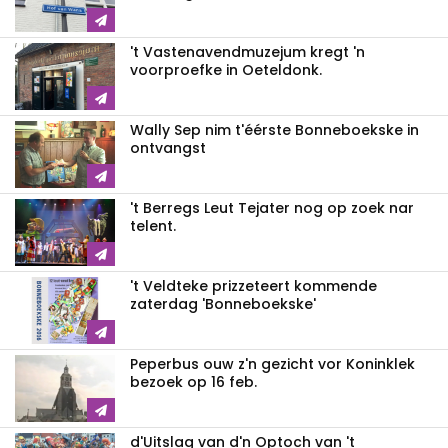
't Vastenavendmuzejum kregt 'n
voorproefke in Oeteldonk.
Wally Sep nim t'éérste Bonneboekske in
ontvangst
't Berregs Leut Tejater nog op zoek nar
telent.
't Veldteke prizzeteert kommende
zaterdag 'Bonneboekske'
Peperbus ouw z'n gezicht vor Koninklek
bezoek op 16 feb.
d'Uitslag van d'n Optoch van 't