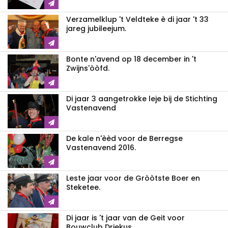
Verzamelklup 't Veldteke è di jaar 't 33
jareg jubileejum.
Bonte n'avend op 18 december in 't
Zwijns'òòfd.
Di jaar 3 aangetrokke leje bij de Stichting
Vastenavend
De kale n'èèd voor de Berregse
Vastenavend 2016.
Leste jaar voor de Gròòtste Boer en
Steketee.
Di jaar is 't jaar van de Geit voor
Bouwclub Driekus.