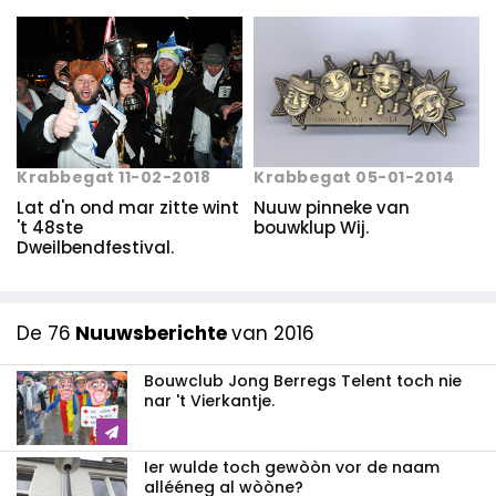
Krabbegat 05-01-2014
Krabbegat 11-02-2018
Nuuw pinneke van
Lat d'n ond mar zitte wint
bouwklup Wij.
't 48ste
Dweilbendfestival.
De 76
Nuuwsberichte
van 2016
Bouwclub Jong Berregs Telent toch nie
nar 't Vierkantje.
Ier wulde toch gewòòn vor de naam
allééneg al wòòne?