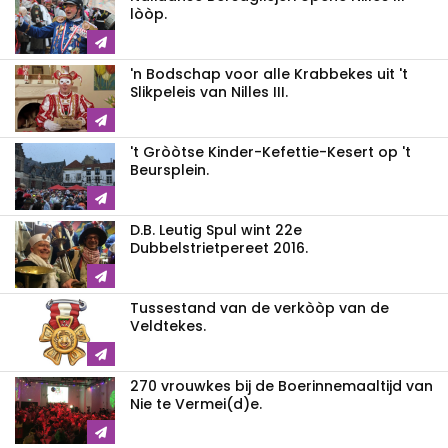
lòòp.
'n Bodschap voor alle Krabbekes uit 't
Slikpeleis van Nilles III.
't Gròòtse Kinder-Kefettie-Kesert op 't
Beursplein.
D.B. Leutig Spul wint 22e
Dubbelstrietpereet 2016.
Tussestand van de verkòòp van de
Veldtekes.
270 vrouwkes bij de Boerinnemaaltijd van
Nie te Vermei(d)e.