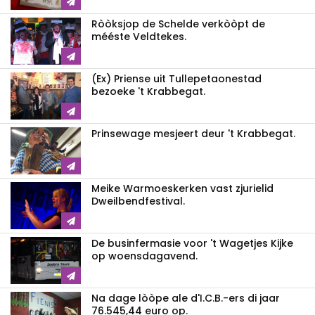
Ròòksjop de Schelde verkòòpt de
mééste Veldtekes.
(Ex) Priense uit Tullepetaonestad
bezoeke 't Krabbegat.
Prinsewage mesjeert deur 't Krabbegat.
Meike Warmoeskerken vast zjurielid
Dweilbendfestival.
De businfermasie voor 't Wagetjes Kijke
op woensdagavend.
Na dage lòòpe ale d'I.C.B.-ers di jaar
76.545,44 euro op.