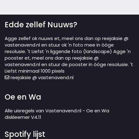
Edde zellef Nuuws?
Agge zellef ok nuuws et, meel ons dan op reejaksie @
vastenavend.nl en stuur ok 'n foto mee in òòge
resolusie. 't Liefst 'n liggende foto (landscape) Agge 'n
pooster et, meel ons dan op reejaksie @
vastenavend.nl en stuur de pooster in òòge resolusie. 't
Liefst minimaal 1000 pixels
reejaksie @ vastenavend.nl
Oe en Wa
Alle uisregels van Vastenavend.nl - Oe en Wa
diskleemer V4.11
Spotify lijst