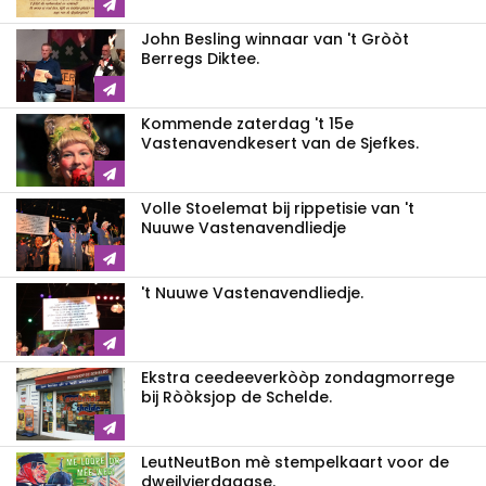
John Besling winnaar van 't Gròòt
Berregs Diktee.
Kommende zaterdag 't 15e
Vastenavendkesert van de Sjefkes.
Volle Stoelemat bij rippetisie van 't
Nuuwe Vastenavendliedje
't Nuuwe Vastenavendliedje.
Ekstra ceedeeverkòòp zondagmorrege
bij Ròòksjop de Schelde.
LeutNeutBon mè stempelkaart voor de
dweilvierdaagse.