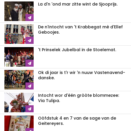
La d'n 'ond mar zitte wint de Sjooprijs.
De n'Intocht van 't Krabbegat mè d'Ellef
Geboojes.
't Prinselek Jubelbal in de Stoelemat.
Ok di jaar is t'r wir 'n nuuw Vastenavend-
danske.
Intocht wor d'één gròòte blommezee:
Via Tulipa.
Oòfdstuk 4 en 7 van de sage van de
Geitereyers.