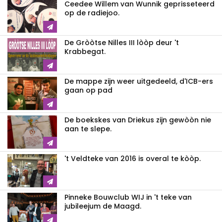
Ceedee Willem van Wunnik geprisseteerd
op de radiejoo.
De Gròòtse Nilles III lòòp deur 't
Krabbegat.
De mappe zijn weer uitgedeeld, d'ICB-ers
gaan op pad
De boekskes van Driekus zijn gewòòn nie
aan te slepe.
't Veldteke van 2016 is overal te kòòp.
Pinneke Bouwclub WIJ in 't teke van
jubileejum de Maagd.