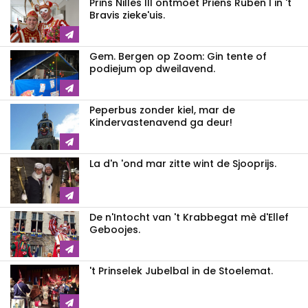
Prins Nilles III ontmoet Priens Ruben I in 't
Bravis zieke'uis.
Gem. Bergen op Zoom: Gin tente of
podiejum op dweilavend.
Peperbus zonder kiel, mar de
Kindervastenavend ga deur!
La d'n 'ond mar zitte wint de Sjooprijs.
De n'Intocht van 't Krabbegat mè d'Ellef
Geboojes.
't Prinselek Jubelbal in de Stoelemat.