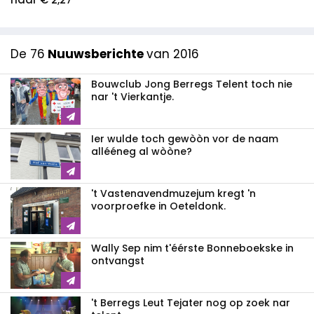
De 76
Nuuwsberichte
van 2016
Bouwclub Jong Berregs Telent toch nie
nar 't Vierkantje.
Ier wulde toch gewòòn vor de naam
allééneg al wòòne?
't Vastenavendmuzejum kregt 'n
voorproefke in Oeteldonk.
Wally Sep nim t'éérste Bonneboekske in
ontvangst
't Berregs Leut Tejater nog op zoek nar