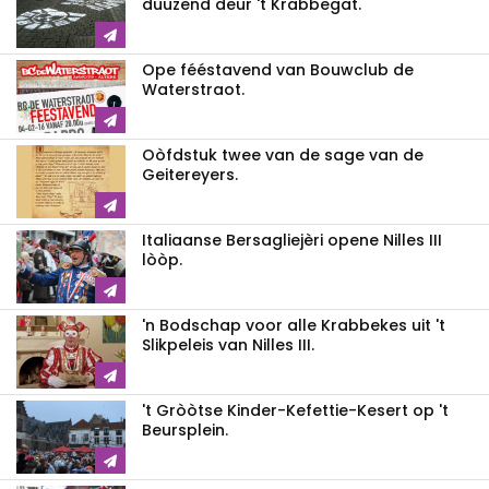
duuzend deur 't Krabbegat.
Ope fééstavend van Bouwclub de
Waterstraot.
Oòfdstuk twee van de sage van de
Geitereyers.
Italiaanse Bersagliejèri opene Nilles III
lòòp.
'n Bodschap voor alle Krabbekes uit 't
Slikpeleis van Nilles III.
't Gròòtse Kinder-Kefettie-Kesert op 't
Beursplein.