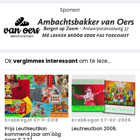
Sponsor
Ok
vergimmes interessant
om te leze...
Krabbegat 07-02-2006
Krabbegat 01-11-2018
Leutneutbon 2006.
Prijs LeutNeutBon
kommend jaar om'òòg
naar € 2,27