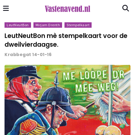
LeutNeutBon
Mirjam Drenth
Stempelkaart
LeutNeutBon mè stempelkaart voor de
dweilvierdaagse.
Krabbegat 14-01-16