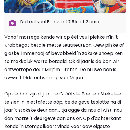
De LeutNeutBon van 2016 kost 2 euro
Vanaf morrege kende wir op éél veul plekke n'in 't
Krabbegat betale mette LeutNeutBon. Oew pilske of
glaske limmenaaj of bevobbeld 'n zakske snoep ken
zo makkeluk worre betaald. Ok di jaar is de bon wir
ontworrepe deur Mirjam Drenth. De nuuwe bon is
awwir 't 19de ontwerrep van Mirjan.
Op de bon zijn di jaar de Gròòtste Boer en Steketee
te zien in 'n estafettelòòp, beide geve teslotte na di
jaar 't stokske deur aan... tja agge da nou al wist, nou
dan motte 't deurgeve aan ons or. Op d'achterkant
kende 'n stempelkaart vinde voor oew eigeste