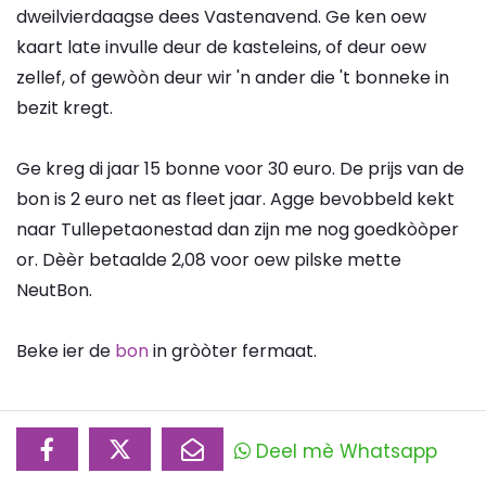
dweilvierdaagse dees Vastenavend. Ge ken oew
kaart late invulle deur de kasteleins, of deur oew
zellef, of gewòòn deur wir 'n ander die 't bonneke in
bezit kregt.
Ge kreg di jaar 15 bonne voor 30 euro. De prijs van de
bon is 2 euro net as fleet jaar. Agge bevobbeld kekt
naar Tullepetaonestad dan zijn me nog goedkòòper
or. Dèèr betaalde 2,08 voor oew pilske mette
NeutBon.
Beke ier de
bon
in gròòter fermaat.
Deel mè Whatsapp