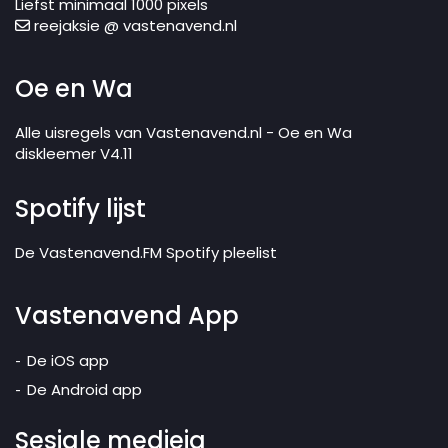
Liefst minimaal 1000 pixels
reejaksie @ vastenavend.nl
Oe en Wa
Alle uisregels van Vastenavend.nl - Oe en Wa
diskleemer V4.11
Spotify lijst
De Vastenavend.FM Spotify pleelist
Vastenavend App
De iOS app
De Android app
Sesjale medieja