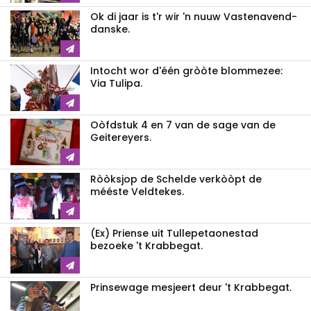
Ok di jaar is t'r wir 'n nuuw Vastenavend-
danske.
Intocht wor d'één gròòte blommezee:
Via Tulipa.
Oòfdstuk 4 en 7 van de sage van de
Geitereyers.
Ròòksjop de Schelde verkòòpt de
mééste Veldtekes.
(Ex) Priense uit Tullepetaonestad
bezoeke 't Krabbegat.
Prinsewage mesjeert deur 't Krabbegat.