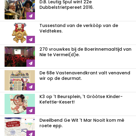
D.B. Leutig Spul wint 22e
Dubbelstrietpereet 2016.
Tussestand van de verkòòp van de
Veldtekes.
270 vrouwkes bij de Boerinnemaaltijd van
Nie te Vermei(d)e.
De 68e Vastenavendkrant valt venavend
wir op de deurmat.
K3 op 't Beursplein, 't Gròòtse Kinder-
Kefettie-Kesert!
Dweilbend Ge Wit 't Mar Nooit kom mè
roete epp.