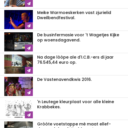
Meike Warmoeskerken vast zjurielid
Dweilbendfestival.
De businfermasie voor 't Wagetjes Kijke
op woensdagavend.
Na dage lòòpe ale d'I.C.B.-ers di jaar
76.545,44 euro op.
De Vastenavendkwis 2016.
'n Leutege kleurplaat voor alle kleine
Krabbekes.
Gròòte voetstappe mè maat ellef-