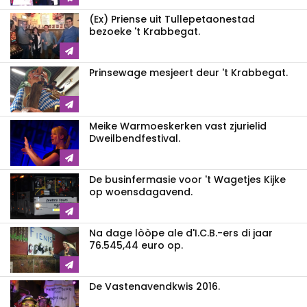
(Ex) Priense uit Tullepetaonestad
bezoeke 't Krabbegat.
Prinsewage mesjeert deur 't Krabbegat.
Meike Warmoeskerken vast zjurielid
Dweilbendfestival.
De businfermasie voor 't Wagetjes Kijke
op woensdagavend.
Na dage lòòpe ale d'I.C.B.-ers di jaar
76.545,44 euro op.
De Vastenavendkwis 2016.