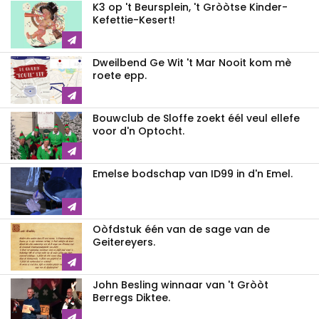
K3 op 't Beursplein, 't Gròòtse Kinder-
Kefettie-Kesert!
Dweilbend Ge Wit 't Mar Nooit kom mè
roete epp.
Bouwclub de Sloffe zoekt éél veul ellefe
voor d'n Optocht.
Emelse bodschap van ID99 in d'n Emel.
Oòfdstuk één van de sage van de
Geitereyers.
John Besling winnaar van 't Gròòt
Berregs Diktee.