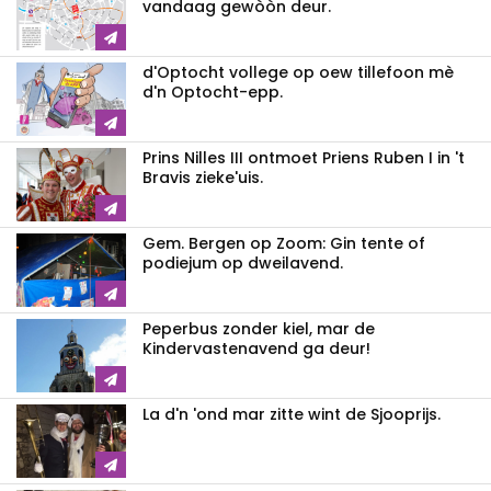
vandaag gewòòn deur.
d'Optocht vollege op oew tillefoon mè
d'n Optocht-epp.
Prins Nilles III ontmoet Priens Ruben I in 't
Bravis zieke'uis.
Gem. Bergen op Zoom: Gin tente of
podiejum op dweilavend.
Peperbus zonder kiel, mar de
Kindervastenavend ga deur!
La d'n 'ond mar zitte wint de Sjooprijs.