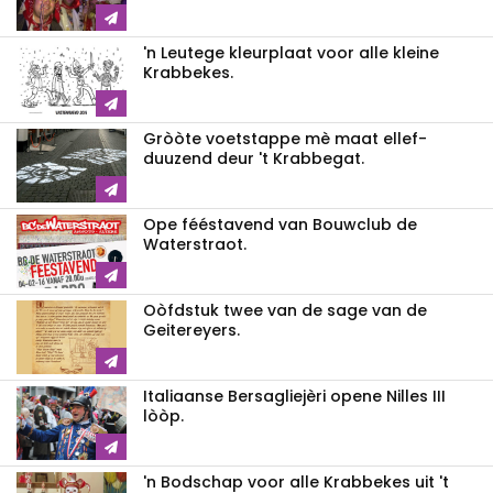
'n Leutege kleurplaat voor alle kleine
Krabbekes.
Gròòte voetstappe mè maat ellef-
duuzend deur 't Krabbegat.
Ope fééstavend van Bouwclub de
Waterstraot.
Oòfdstuk twee van de sage van de
Geitereyers.
Italiaanse Bersagliejèri opene Nilles III
lòòp.
'n Bodschap voor alle Krabbekes uit 't