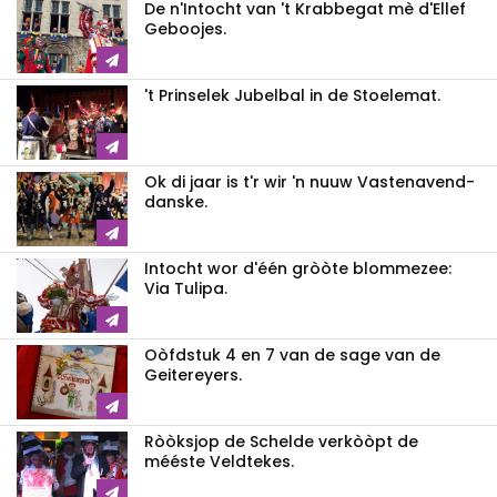
De n'Intocht van 't Krabbegat mè d'Ellef
Geboojes.
't Prinselek Jubelbal in de Stoelemat.
Ok di jaar is t'r wir 'n nuuw Vastenavend-
danske.
Intocht wor d'één gròòte blommezee:
Via Tulipa.
Oòfdstuk 4 en 7 van de sage van de
Geitereyers.
Ròòksjop de Schelde verkòòpt de
mééste Veldtekes.