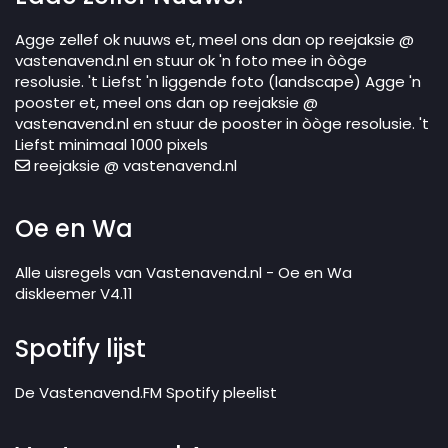
Agge zellef ok nuuws et, meel ons dan op reejaksie @
vastenavend.nl en stuur ok 'n foto mee in òòge
resolusie. 't Liefst 'n liggende foto (landscape) Agge 'n
pooster et, meel ons dan op reejaksie @
vastenavend.nl en stuur de pooster in òòge resolusie. 't
Liefst minimaal 1000 pixels
reejaksie @ vastenavend.nl
Oe en Wa
Alle uisregels van Vastenavend.nl - Oe en Wa
diskleemer V4.11
Spotify lijst
De Vastenavend.FM Spotify pleelist