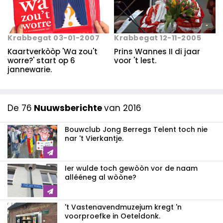
Krabbegat 03-01-2007
Krabbegat 12-11-2005
Kaartverkòòp 'Wa zou't
Prins Wannes II di jaar
worre?' start op 6
voor 't lest.
jannewarie.
De 76
Nuuwsberichte
van 2016
Bouwclub Jong Berregs Telent toch nie
nar 't Vierkantje.
Ier wulde toch gewòòn vor de naam
allééneg al wòòne?
't Vastenavendmuzejum kregt 'n
voorproefke in Oeteldonk.