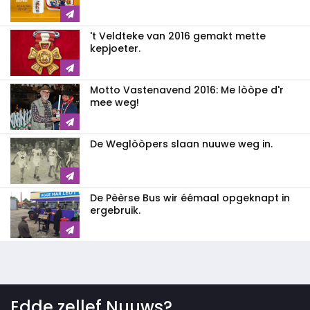
't Veldteke van 2016 gemakt mette
kepjoeter.
Motto Vastenavend 2016: Me lòòpe d'r
mee weg!
De Weglòòpers slaan nuuwe weg in.
De Pèèrse Bus wir éémaal opgeknapt in
ergebruik.
Edde zellef Nuuws?