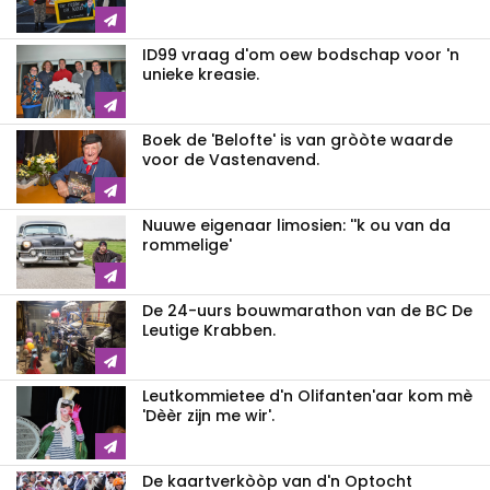
ID99 vraag d'om oew bodschap voor 'n
unieke kreasie.
Boek de 'Belofte' is van gròòte waarde
voor de Vastenavend.
Nuuwe eigenaar limosien: ''k ou van da
rommelige'
De 24-uurs bouwmarathon van de BC De
Leutige Krabben.
Leutkommietee d'n Olifanten'aar kom mè
'Dèèr zijn me wir'.
De kaartverkòòp van d'n Optocht