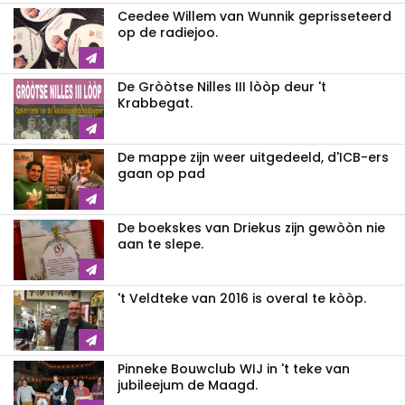
Ceedee Willem van Wunnik geprisseteerd
op de radiejoo.
De Gròòtse Nilles III lòòp deur 't
Krabbegat.
De mappe zijn weer uitgedeeld, d'ICB-ers
gaan op pad
De boekskes van Driekus zijn gewòòn nie
aan te slepe.
't Veldteke van 2016 is overal te kòòp.
Pinneke Bouwclub WIJ in 't teke van
jubileejum de Maagd.