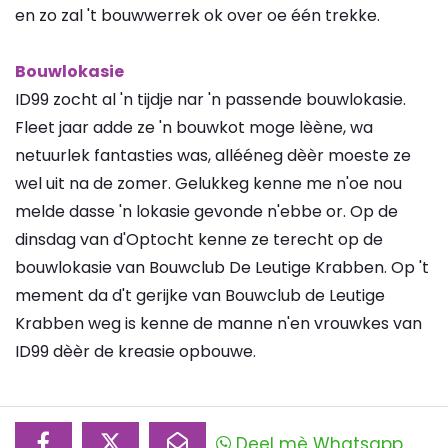
en zo zal 't bouwwerrek ok over oe één trekke.
Bouwlokasie
ID99 zocht al 'n tijdje nar 'n passende bouwlokasie.
Fleet jaar adde ze 'n bouwkot moge lèène, wa
netuurlek fantasties was, allééneg dèèr moeste ze
wel uit na de zomer. Gelukkeg kenne me n'oe nou
melde dasse 'n lokasie gevonde n'ebbe or. Op de
dinsdag van d'Optocht kenne ze terecht op de
bouwlokasie van Bouwclub De Leutige Krabben. Op 't
mement da d't gerijke van Bouwclub de Leutige
Krabben weg is kenne de manne n'en vrouwkes van
ID99 dèèr de kreasie opbouwe.
Deel mè Whatsapp