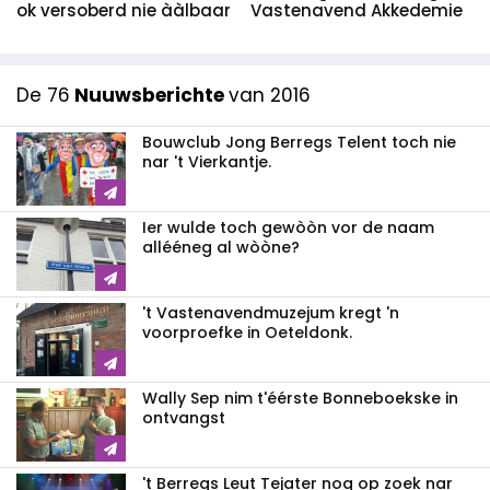
ok versoberd nie ààlbaar
Vastenavend Akkedemie
De 76
Nuuwsberichte
van 2016
Bouwclub Jong Berregs Telent toch nie
nar 't Vierkantje.
Ier wulde toch gewòòn vor de naam
allééneg al wòòne?
't Vastenavendmuzejum kregt 'n
voorproefke in Oeteldonk.
Wally Sep nim t'éérste Bonneboekske in
ontvangst
't Berregs Leut Tejater nog op zoek nar