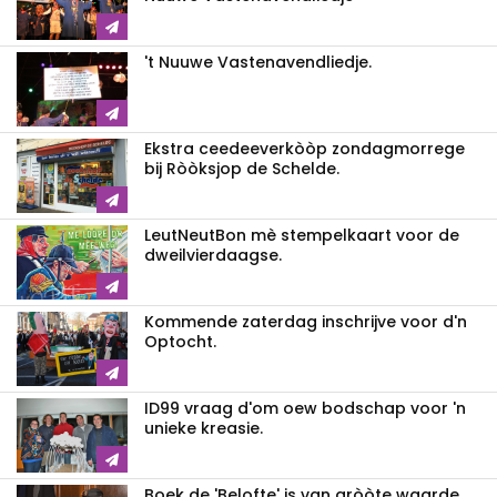
't Nuuwe Vastenavendliedje.
Ekstra ceedeeverkòòp zondagmorrege
bij Ròòksjop de Schelde.
LeutNeutBon mè stempelkaart voor de
dweilvierdaagse.
Kommende zaterdag inschrijve voor d'n
Optocht.
ID99 vraag d'om oew bodschap voor 'n
unieke kreasie.
Boek de 'Belofte' is van gròòte waarde