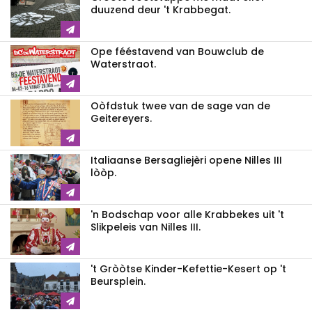
duuzend deur 't Krabbegat.
Ope fééstavend van Bouwclub de
Waterstraot.
Oòfdstuk twee van de sage van de
Geitereyers.
Italiaanse Bersagliejèri opene Nilles III
lòòp.
'n Bodschap voor alle Krabbekes uit 't
Slikpeleis van Nilles III.
't Gròòtse Kinder-Kefettie-Kesert op 't
Beursplein.