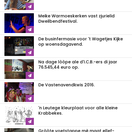
Meike Warmoeskerken vast zjurielid
Dweilbendfestival.
De businfermasie voor 't Wagetjes Kijke
op woensdagavend.
Na dage lòòpe ale d'I.C.B.-ers di jaar
76.545,44 euro op.
De Vastenavendkwis 2016.
'n Leutege kleurplaat voor alle kleine
Krabbekes.
Gròòte voetstappe mè maat ellef-