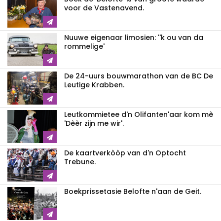
voor de Vastenavend.
Nuuwe eigenaar limosien: ''k ou van da
rommelige'
De 24-uurs bouwmarathon van de BC De
Leutige Krabben.
Leutkommietee d'n Olifanten'aar kom mè
'Dèèr zijn me wir'.
De kaartverkòòp van d'n Optocht
Trebune.
Boekprissetasie Belofte n'aan de Geit.