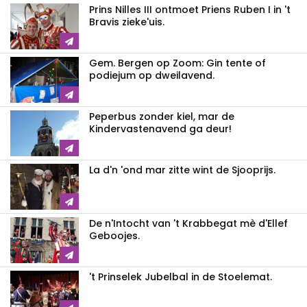
Prins Nilles III ontmoet Priens Ruben I in 't
Bravis zieke'uis.
Gem. Bergen op Zoom: Gin tente of
podiejum op dweilavend.
Peperbus zonder kiel, mar de
Kindervastenavend ga deur!
La d'n 'ond mar zitte wint de Sjooprijs.
De n'Intocht van 't Krabbegat mè d'Ellef
Geboojes.
't Prinselek Jubelbal in de Stoelemat.