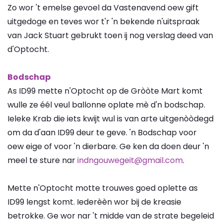
Zo wor 't emelse gevoel da Vastenavend oew gift
uitgedoge en teves wor t'r 'n bekende n'uitspraak
van Jack Stuart gebrukt toen ij nog verslag deed van
d'Optocht.
Bodschap
As ID99 mette n'Optocht op de Gròòte Mart komt
wulle ze éél veul ballonne oplate mè d'n bodschap.
Ieleke Krab die iets kwijt wul is van arte uitgenòòdegd
om da d'aan ID99 deur te geve. 'n Bodschap voor
oew eige of voor 'n dierbare. Ge ken da doen deur 'n
meel te sture nar
indngouwegeit@gmail.com
.
Mette n'Optocht motte trouwes goed oplette as
ID99 lengst komt. Iederèèn wor bij de kreasie
betrokke. Ge wor nar 't midde van de strate begeleid