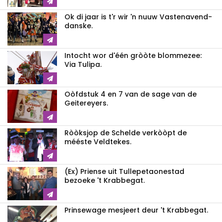
Ok di jaar is t'r wir 'n nuuw Vastenavend-
danske.
Intocht wor d'één gròòte blommezee:
Via Tulipa.
Oòfdstuk 4 en 7 van de sage van de
Geitereyers.
Ròòksjop de Schelde verkòòpt de
mééste Veldtekes.
(Ex) Priense uit Tullepetaonestad
bezoeke 't Krabbegat.
Prinsewage mesjeert deur 't Krabbegat.