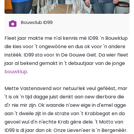
Bouwclub ID99
Fleet jaar makte me n'al kennis mè ID99. 'n Bouwklup
die kies voor 't ongewòòne en dus ok voor 'n andere
instèèk. ID99 sta voor In De Gouwe Geit. Da wier fleet
jaar al bekend gemakt in 't debuutjaar van de jonge
bouwklup
.
Mette Vastenavend wor netuurlek veul geféést, mar
't is ok 'n tijd dagge juist denkt aan oew dierbare die
d'r nie mir zijn. Ok waande n'oew eige in d'emel agge
aan 't dweile zijt in de strate van 't Krabbegat en da
gevoel wul d'n n'echte Krab gère dele. 't Motto van
ID99 is di jaar dan ok: Onze Lieven'eer is 'n Bergenèèr.