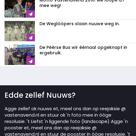
Motto Vastenavend 2016: Me lòòpe d'r
mee weg!
De Weglòòpers slaan nuuwe weg in.
De Pèèrse Bus wir éémaal opgeknapt in
ergebruik.
Edde zellef Nuuws?
Agge zellef ok nuuws et, meel ons dan op reejaksie @
vastenavend.nl en stuur ok 'n foto mee in òòge
resolusie. 't Liefst 'n liggende foto (landscape) Agge 'n
pooster et, meel ons dan op reejaksie @
vastenavend.nl en stuur de pooster in òòge resolusie. 't