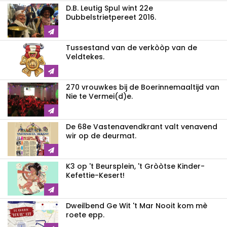
D.B. Leutig Spul wint 22e
Dubbelstrietpereet 2016.
Tussestand van de verkòòp van de
Veldtekes.
270 vrouwkes bij de Boerinnemaaltijd van
Nie te Vermei(d)e.
De 68e Vastenavendkrant valt venavend
wir op de deurmat.
K3 op 't Beursplein, 't Gròòtse Kinder-
Kefettie-Kesert!
Dweilbend Ge Wit 't Mar Nooit kom mè
roete epp.