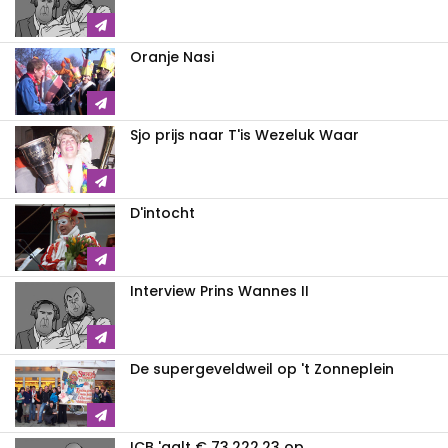
Oranje Nasi
Sjo prijs naar T'is Wezeluk Waar
D'intocht
Interview Prins Wannes II
De supergeveldweil op 't Zonneplein
ICB 'aalt € 73.222,23 op