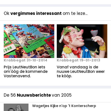
Ok
vergimmes interessant
om te leze...
Krabbegat 31-10-2014
Krabbegat 19-01-2013
Prijs LeutNeutBon iets
Vanaf vandaag is de
om'òòg de kommende
nuuwe LeutNeutBon weer
Vastenavend.
te kòòp.
De 56
Nuuwsberichte
van 2005
Wagetjes Kijke n'op 't Konterscherp