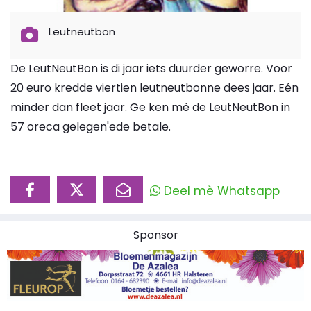
Leutneutbon
De LeutNeutBon is di jaar iets duurder geworre. Voor
20 euro kredde viertien leutneutbonne dees jaar. Eén
minder dan fleet jaar. Ge ken mè de LeutNeutBon in
57 oreca gelegen'ede betale.
Deel mè Whatsapp
Sponsor