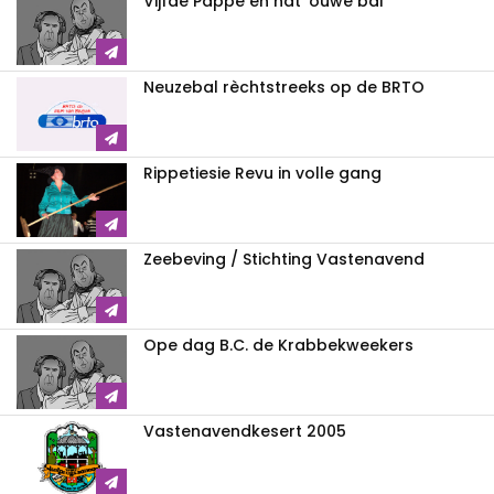
Vijfde Pappe en nat 'ouwe bal
Neuzebal rèchtstreeks op de BRTO
Rippetiesie Revu in volle gang
Zeebeving / Stichting Vastenavend
Ope dag B.C. de Krabbekweekers
Vastenavendkesert 2005