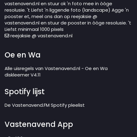
vastenavend.nl en stuur ok 'n foto mee in òòge
resolusie. 't Liefst 'n liggende foto (landscape) Agge 'n
pooster et, meel ons dan op reejaksie @
vastenavend.nl en stuur de pooster in òòge resolusie. 't
Liefst minimaal 1000 pixels
reejaksie @ vastenavend.nl
Oe en Wa
Alle uisregels van Vastenavend.nl - Oe en Wa
diskleemer V4.11
Spotify lijst
De Vastenavend.FM Spotify pleelist
Vastenavend App