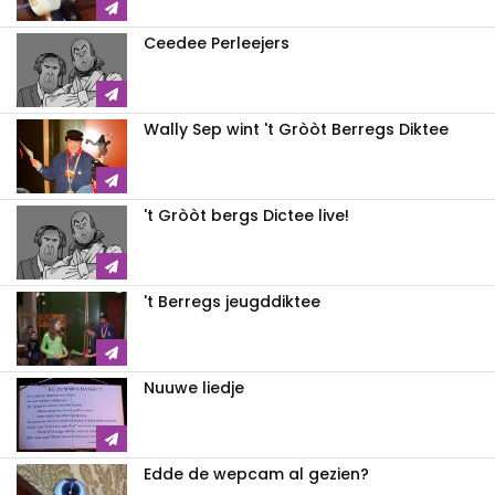
Ceedee Perleejers
Wally Sep wint 't Gròòt Berregs Diktee
't Gròòt bergs Dictee live!
't Berregs jeugddiktee
Nuuwe liedje
Edde de wepcam al gezien?