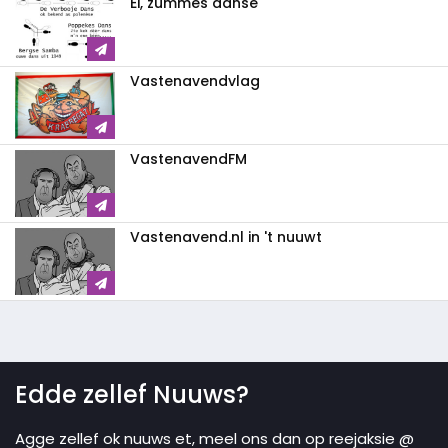
Ei, zummes danse
Vastenavendvlag
VastenavendFM
Vastenavend.nl in 't nuuwt
Edde zellef Nuuws?
Agge zellef ok nuuws et, meel ons dan op reejaksie @