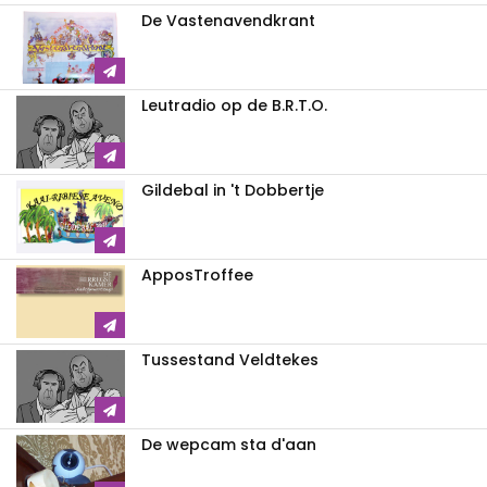
De Vastenavendkrant
Leutradio op de B.R.T.O.
Gildebal in 't Dobbertje
ApposTroffee
Tussestand Veldtekes
De wepcam sta d'aan