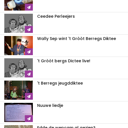
Ceedee Perleejers
Wally Sep wint 't Gròòt Berregs Diktee
't Gròòt bergs Dictee live!
't Berregs jeugddiktee
Nuuwe liedje
Edde de wepcam al gezien?