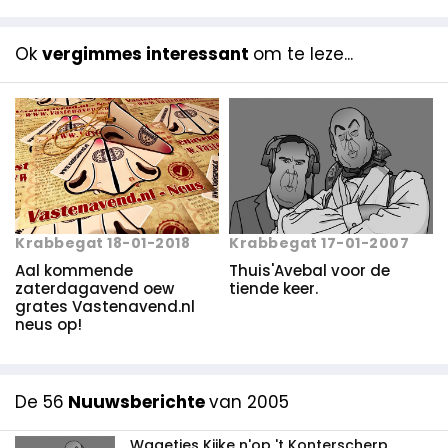
Ok
vergimmes interessant
om te leze...
Krabbegat 18-01-2018
Krabbegat 17-01-2007
Aal kommende
Thuis'Avebal voor de
zaterdagavend oew
tiende keer.
grates Vastenavend.nl
neus op!
De 56
Nuuwsberichte
van 2005
Wagetjes Kijke n'op 't Konterscherp