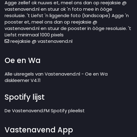
Agge zellef ok nuuws et, meel ons dan op reejaksie @
vastenavend.nl en stuur ok 'n foto mee in òòge
resolusie. 't Liefst 'n liggende foto (landscape) Agge 'n
pooster et, meel ons dan op reejaksie @
vastenavend.nl en stuur de pooster in òòge resolusie. 't
Liefst minimaal 1000 pixels
reejaksie @ vastenavend.nl
Oe en Wa
Alle uisregels van Vastenavend.nl - Oe en Wa
diskleemer V4.11
Spotify lijst
De Vastenavend.FM Spotify pleelist
Vastenavend App