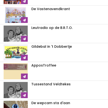
De Vastenavendkrant
Leutradio op de B.R.T.O.
Gildebal in 't Dobbertje
ApposTroffee
Tussestand Veldtekes
De wepcam sta d'aan