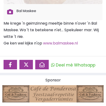
Bal Maskee
Me krege 'n geimzinneg meeltje binne n'over 'n Bal
Maskee. Wa 't te betekene n'et... Spekuleer mar. Wij
witte 't nie.
Ge ken wel kijke n'op
www.balmaskee.nl
Deel mè Whatsapp
Sponsor