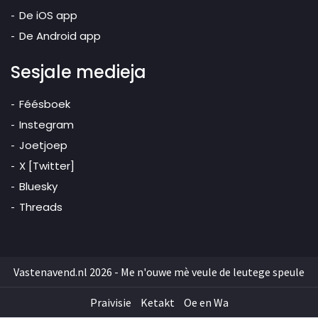
De iOS app
De Android app
Sesjale medieja
Féésboek
Instegram
Joetjoep
X [Twitter]
Bluesky
Threads
Vastenavend.nl 2026 - Me n'ouwe mè veule de leutege speule
Praivisie
Ketakt
Oe en Wa