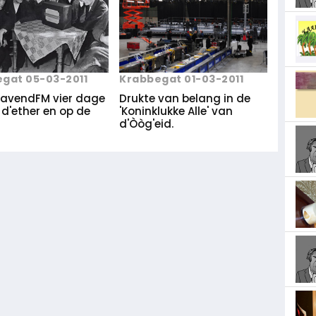
gat 05-03-2011
Krabbegat 01-03-2011
avendFM vier dage
Drukte van belang in de
 d'ether en op de
'Koninklukke Alle' van
d'Òòg'eid.