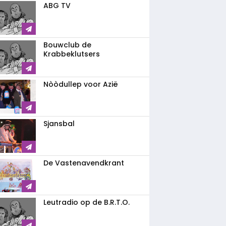
ABG TV
Bouwclub de
Krabbeklutsers
Nòòdullep voor Azië
Sjansbal
De Vastenavendkrant
Leutradio op de B.R.T.O.