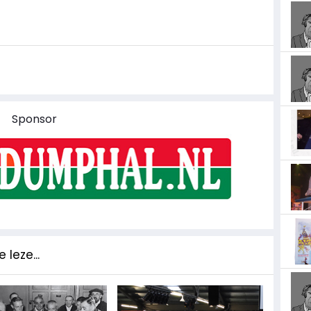
Sponsor
 leze...