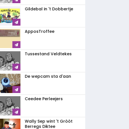
Gildebal in 't Dobbertje
ApposTroffee
Tussestand Veldtekes
De wepcam sta d'aan
Ceedee Perleejers
Wally Sep wint 't Gròòt
Berregs Diktee