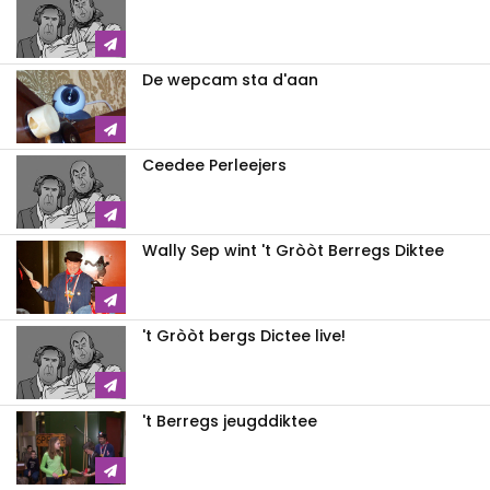
De wepcam sta d'aan
Ceedee Perleejers
Wally Sep wint 't Gròòt Berregs Diktee
't Gròòt bergs Dictee live!
't Berregs jeugddiktee