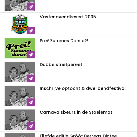
Vastenavendkesert 2005
Prei! Zummes Danse?!
Dubbelstrietpereet
Inschrijve optocht & dweilbendfestival
Carnavalsbeurs in de Stoelemat
Ellefde editie Gròòt Berregs Dictee