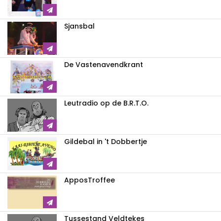
Sjansbal
De Vastenavendkrant
Leutradio op de B.R.T.O.
Gildebal in 't Dobbertje
ApposTroffee
Tussestand Veldtekes