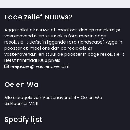
Edde zellef Nuuws?
Agge zellef ok nuuws et, meel ons dan op reejaksie @
vastenavend.nl en stuur ok 'n foto mee in òòge
resolusie. 't Liefst 'n liggende foto (landscape) Agge 'n
pooster et, meel ons dan op reejaksie @
vastenavend.nl en stuur de pooster in òòge resolusie. 't
Liefst minimaal 1000 pixels
reejaksie @ vastenavend.nl
Oe en Wa
Alle uisregels van Vastenavend.nl - Oe en Wa
diskleemer V4.11
Spotify lijst