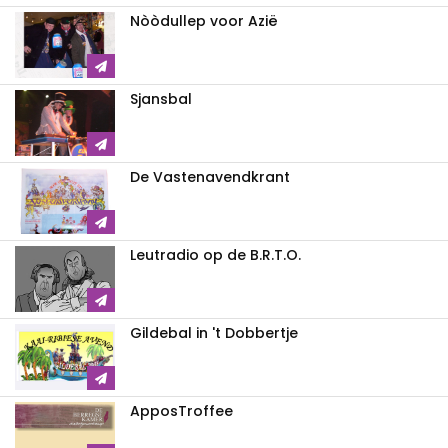
Nòòdullep voor Azië
Sjansbal
De Vastenavendkrant
Leutradio op de B.R.T.O.
Gildebal in 't Dobbertje
ApposTroffee