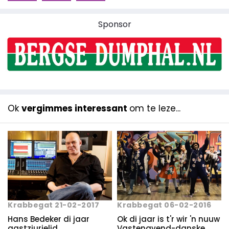
Sponsor
Ok
vergimmes interessant
om te leze...
Krabbegat 06-02-2016
Krabbegat 21-02-2017
Ok di jaar is t'r wir 'n nuuw
Hans Bedeker di jaar
Vastenavend-danske.
gastzjurielid