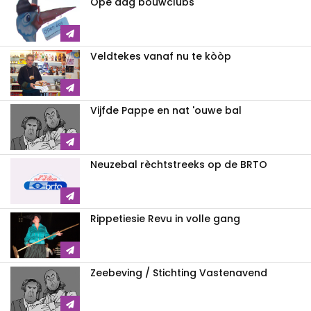
Ope dag bouwclubs
Veldtekes vanaf nu te kòòp
Vijfde Pappe en nat 'ouwe bal
Neuzebal rèchtstreeks op de BRTO
Rippetiesie Revu in volle gang
Zeebeving / Stichting Vastenavend