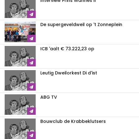
Interview Prins Wannes II
De supergeveldweil op 't Zonneplein
ICB 'aalt € 73.222,23 op
Leutig Dweilorkest Di d'ist
ABG TV
Bouwclub de Krabbeklutsers