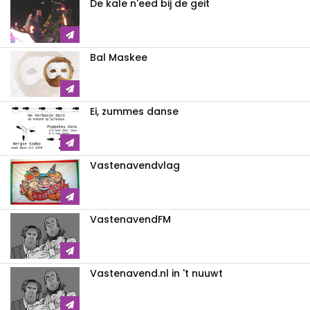
De kale n'eed bij de geit
Bal Maskee
Ei, zummes danse
Vastenavendvlag
VastenavendFM
Vastenavend.nl in 't nuuwt