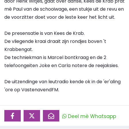
door Henk Witjes, gaat over danse, Kees de Krab prat
mè Paul van de schooiwage, een stukje uit de revu en
de voorzitter doet voor de leste keer het licht uit.
De presensatie is van Kees de Krab.
De vliegende kraai draait zijn rondjes boven 't
Krabbengat.
De techniekman is Marcel bontkraag en de 2
telefoongeiten Joke en Carla notere de reejaksies.
De uitzendinge van leutradio kende ok in de 'er'aling
'ore op VastenavendFM.
Deel mè Whatsapp