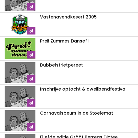
Vastenavendkesert 2005
Prei! Zummes Danse?!
Dubbelstrietpereet
Inschrijve optocht & dweilbendfestival
Carnavalsbeurs in de Stoelemat
Ellefde editie Gròòt Berregs Dictee