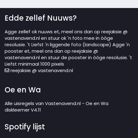
Edde zellef Nuuws?
Agge zellef ok nuuws et, meel ons dan op reejaksie @
vastenavend.nl en stuur ok 'n foto mee in òòge
resolusie. 't Liefst 'n liggende foto (landscape) Agge 'n
pooster et, meel ons dan op reejaksie @
vastenavend.nl en stuur de pooster in òòge resolusie. 't
Liefst minimaal 1000 pixels
reejaksie @ vastenavend.nl
Oe en Wa
Alle uisregels van Vastenavend.nl - Oe en Wa
diskleemer V4.11
Spotify lijst