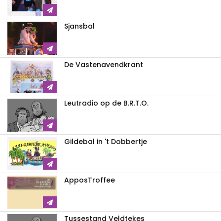
Sjansbal
De Vastenavendkrant
Leutradio op de B.R.T.O.
Gildebal in 't Dobbertje
ApposTroffee
Tussestand Veldtekes