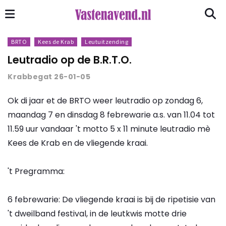
BRTO
Kees de Krab
Leutuitzending
Leutradio op de B.R.T.O.
Krabbegat 26-01-05
Ok di jaar et de BRTO weer leutradio op zondag 6,
maandag 7 en dinsdag 8 febrewarie a.s. van 11.04 tot
11.59 uur vandaar 't motto 5 x 11 minute leutradio mè
Kees de Krab en de vliegende kraai.
't Pregramma:
6 febrewarie: De vliegende kraai is bij de ripetisie van
't dweilband festival, in de leutkwis motte drie