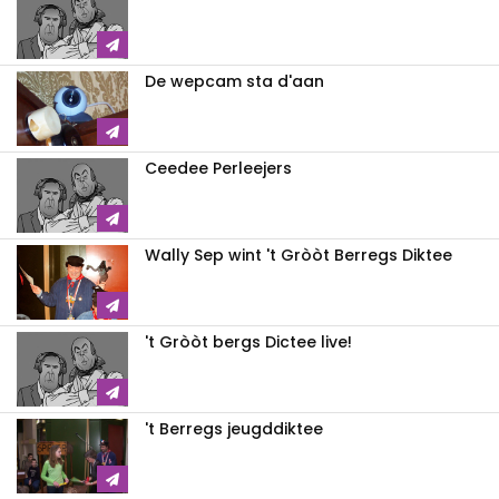
De wepcam sta d'aan
Ceedee Perleejers
Wally Sep wint 't Gròòt Berregs Diktee
't Gròòt bergs Dictee live!
't Berregs jeugddiktee