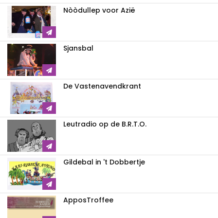
Nòòdullep voor Azië
Sjansbal
De Vastenavendkrant
Leutradio op de B.R.T.O.
Gildebal in 't Dobbertje
ApposTroffee