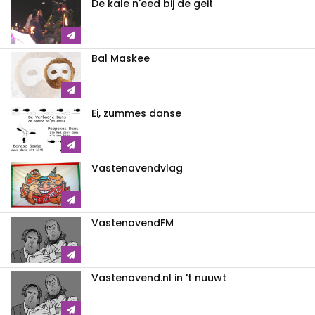
De kale n'eed bij de geit
Bal Maskee
Ei, zummes danse
Vastenavendvlag
VastenavendFM
Vastenavend.nl in 't nuuwt