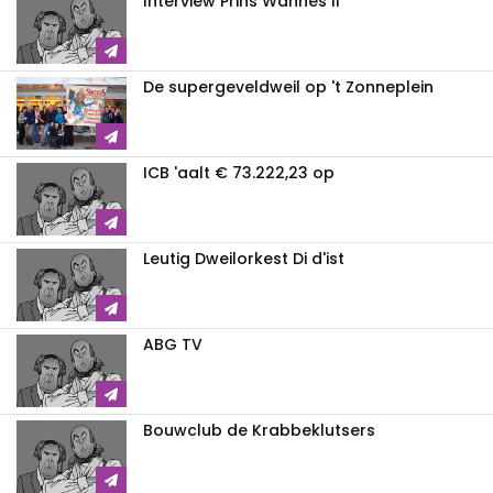
Interview Prins Wannes II
De supergeveldweil op 't Zonneplein
ICB 'aalt € 73.222,23 op
Leutig Dweilorkest Di d'ist
ABG TV
Bouwclub de Krabbeklutsers