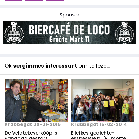
Sponsor
Ok
vergimmes interessant
om te leze...
Krabbegat 09-01-2015
Krabbegat 15-02-2014
De Veldtekeverkòòp is
Ellefkes gedichte-
vandaag gestart.
ekspesisie bij 'Ei, motte