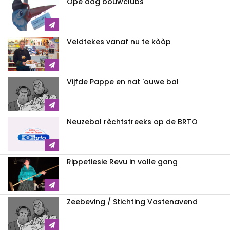
Ope dag bouwclubs
Veldtekes vanaf nu te kòòp
Vijfde Pappe en nat 'ouwe bal
Neuzebal rèchtstreeks op de BRTO
Rippetiesie Revu in volle gang
Zeebeving / Stichting Vastenavend