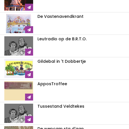
De Vastenavendkrant
Leutradio op de B.R.T.O.
Gildebal in 't Dobbertje
ApposTroffee
Tussestand Veldtekes
De wepcam sta d'aan