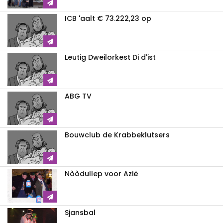
ICB 'aalt € 73.222,23 op
Leutig Dweilorkest Di d'ist
ABG TV
Bouwclub de Krabbeklutsers
Nòòdullep voor Azië
Sjansbal