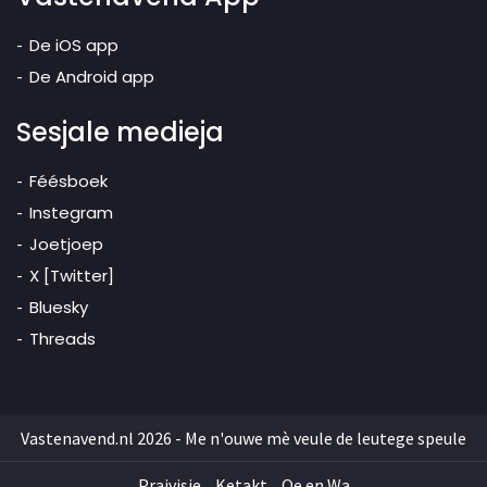
De iOS app
De Android app
Sesjale medieja
Féésboek
Instegram
Joetjoep
X [Twitter]
Bluesky
Threads
Vastenavend.nl 2026 - Me n'ouwe mè veule de leutege speule
Praivisie
Ketakt
Oe en Wa