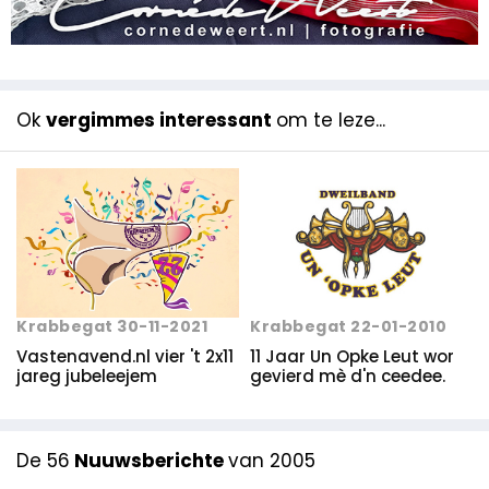
Ok
vergimmes interessant
om te leze...
Krabbegat 22-01-2010
Krabbegat 30-11-2021
11 Jaar Un Opke Leut wor
Vastenavend.nl vier 't 2x11
gevierd mè d'n ceedee.
jareg jubeleejem
De 56
Nuuwsberichte
van 2005