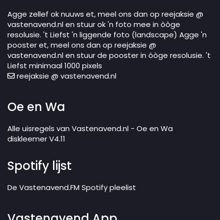
Agge zellef ok nuuws et, meel ons dan op reejaksie @
vastenavend.nl en stuur ok 'n foto mee in òòge
resolusie. 't Liefst 'n liggende foto (landscape) Agge 'n
pooster et, meel ons dan op reejaksie @
vastenavend.nl en stuur de pooster in òòge resolusie. 't
Liefst minimaal 1000 pixels
reejaksie @ vastenavend.nl
Oe en Wa
Alle uisregels van Vastenavend.nl - Oe en Wa
diskleemer V4.11
Spotify lijst
De Vastenavend.FM Spotify pleelist
Vastenavend App