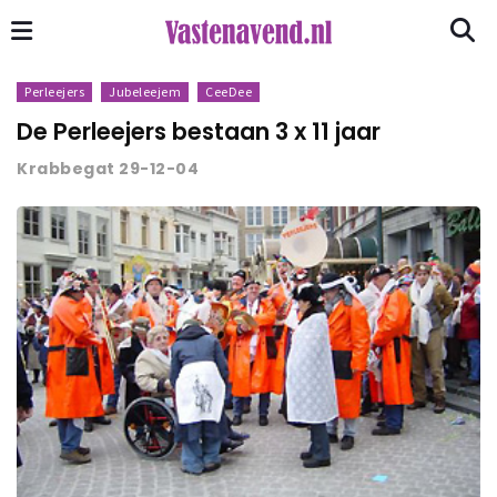
Perleejers
Jubeleejem
CeeDee
De Perleejers bestaan 3 x 11 jaar
Krabbegat 29-12-04