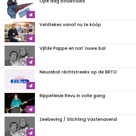
Ope dag bouwclubs
Veldtekes vanaf nu te kòòp
Vijfde Pappe en nat 'ouwe bal
Neuzebal rèchtstreeks op de BRTO
Rippetiesie Revu in volle gang
Zeebeving / Stichting Vastenavend