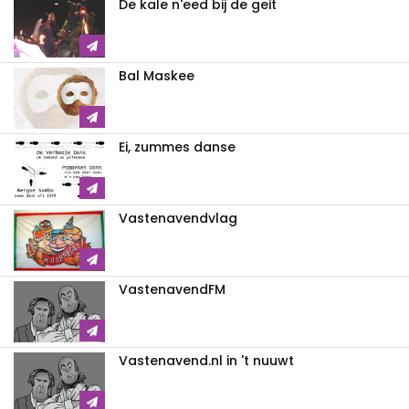
De kale n'eed bij de geit
Bal Maskee
Ei, zummes danse
Vastenavendvlag
VastenavendFM
Vastenavend.nl in 't nuuwt