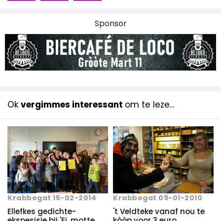
Sponsor
Ok
vergimmes interessant
om te leze...
Krabbegat 15-02-2014
Krabbegat 09-01-2010
Ellefkes gedichte-
't Veldteke vanaf nou te
ekspesisie bij 'Ei, motte
kòòp voor 3 euro.