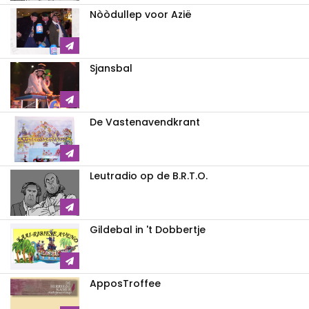
Nòòdullep voor Azië
Sjansbal
De Vastenavendkrant
Leutradio op de B.R.T.O.
Gildebal in 't Dobbertje
ApposTroffee