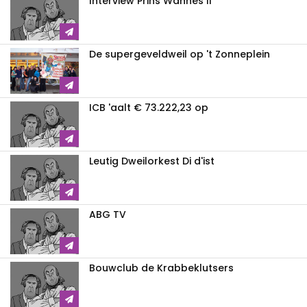
Interview Prins Wannes II
De supergeveldweil op 't Zonneplein
ICB 'aalt € 73.222,23 op
Leutig Dweilorkest Di d'ist
ABG TV
Bouwclub de Krabbeklutsers