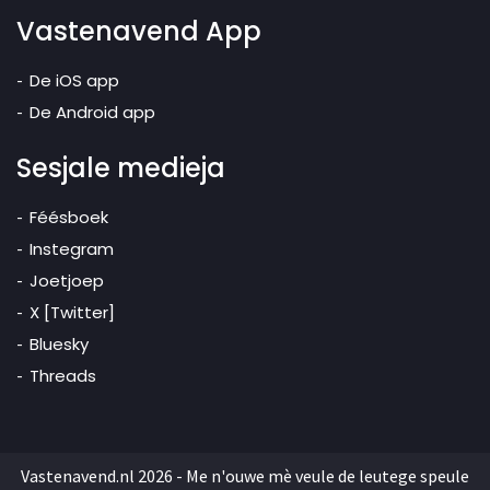
Vastenavend App
De iOS app
De Android app
Sesjale medieja
Féésboek
Instegram
Joetjoep
X [Twitter]
Bluesky
Threads
Vastenavend.nl 2026 - Me n'ouwe mè veule de leutege speule