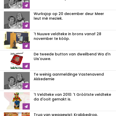
Wurksjop op 20 december deur Meer
leut mè meziek.
't Nuuwe veldteke in brons vanaf 28
november te kòòp.
De tweede button van dweilbend Wa d'n
Uis'ouwe.
Te weinig aanmeldinge Vastenavend
Akkedemie
't Veldteke van 2010: 't Gròòtste veldteke
da d'ooit gemakt is.
Trug van weggewist: Krabbedrop.