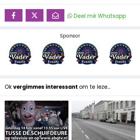
Deel mè Whatsapp
Sponsor
Ok
vergimmes interessant
om te leze...