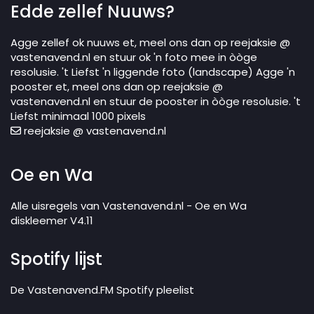
Edde zellef Nuuws?
Agge zellef ok nuuws et, meel ons dan op reejaksie @
vastenavend.nl en stuur ok 'n foto mee in òòge
resolusie. 't Liefst 'n liggende foto (landscape) Agge 'n
pooster et, meel ons dan op reejaksie @
vastenavend.nl en stuur de pooster in òòge resolusie. 't
Liefst minimaal 1000 pixels
reejaksie @ vastenavend.nl
Oe en Wa
Alle uisregels van Vastenavend.nl - Oe en Wa
diskleemer V4.11
Spotify lijst
De Vastenavend.FM Spotify pleelist