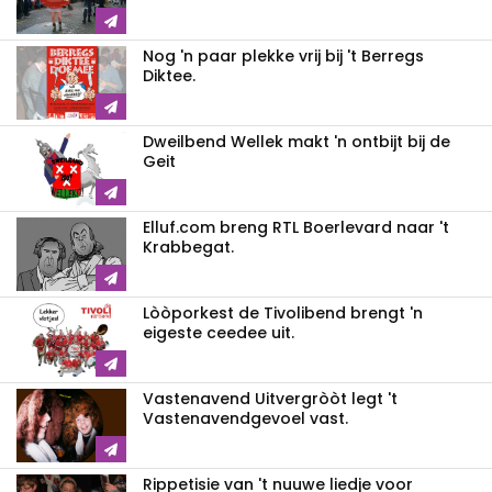
Nog 'n paar plekke vrij bij 't Berregs
Diktee.
Dweilbend Wellek makt 'n ontbijt bij de
Geit
Elluf.com breng RTL Boerlevard naar 't
Krabbegat.
Lòòporkest de Tivolibend brengt 'n
eigeste ceedee uit.
Vastenavend Uitvergròòt legt 't
Vastenavendgevoel vast.
Rippetisie van 't nuuwe liedje voor