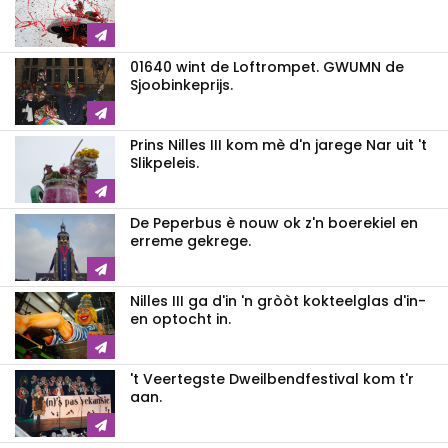
01640 wint de Loftrompet. GWUMN de
Sjoobinkeprijs.
Prins Nilles III kom mè d'n jarege Nar uit 't
Slikpeleis.
De Peperbus è nouw ok z'n boerekiel en
erreme gekrege.
Nilles III ga d'in 'n gròòt kokteelglas d'in-
en optocht in.
't Veertegste Dweilbendfestival kom t'r
aan.