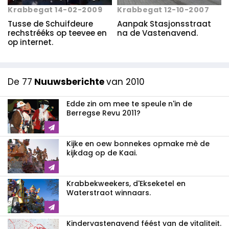
Krabbegat 14-02-2009
Krabbegat 12-10-2007
Tusse de Schuifdeure
Aanpak Stasjonsstraat
rechstrééks op teevee en
na de Vastenavend.
op internet.
De 77
Nuuwsberichte
van 2010
Edde zin om mee te speule n'in de
Berregse Revu 2011?
Kijke en oew bonnekes opmake mè de
kijkdag op de Kaai.
Krabbekweekers, d'Ekseketel en
Waterstraot winnaars.
Kindervastenavend féést van de vitaliteit.