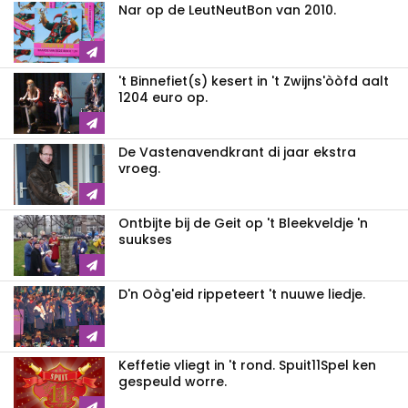
Nar op de LeutNeutBon van 2010.
't Binnefiet(s) kesert in 't Zwijns'òòfd aalt
1204 euro op.
De Vastenavendkrant di jaar ekstra
vroeg.
Ontbijte bij de Geit op 't Bleekveldje 'n
suukses
D'n Oòg'eid rippeteert 't nuuwe liedje.
Keffetie vliegt in 't rond. Spuit11Spel ken
gespeuld worre.