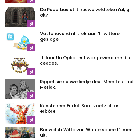
De Peperbus et 't nuuwe veldteke n'al, gij
ok?
Vastenavend.nl is ok aan 't twittere
gesloge.
11 Jaar Un Opke Leut wor gevierd mè d'n
ceedee.
Rippetisie nuuwe liedje deur Meer Leut mè
Meziek.
Kunstenèèr Endrik Bòòt voel zich as
erbòre.
Bouwclub Witte van Wante schee t'r mee
uit.