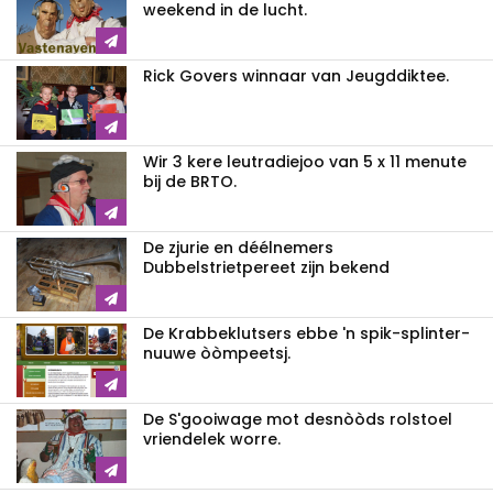
weekend in de lucht.
Rick Govers winnaar van Jeugddiktee.
Wir 3 kere leutradiejoo van 5 x 11 menute
bij de BRTO.
De zjurie en déélnemers
Dubbelstrietpereet zijn bekend
De Krabbeklutsers ebbe 'n spik-splinter-
nuuwe òòmpeetsj.
De S'gooiwage mot desnòòds rolstoel
vriendelek worre.