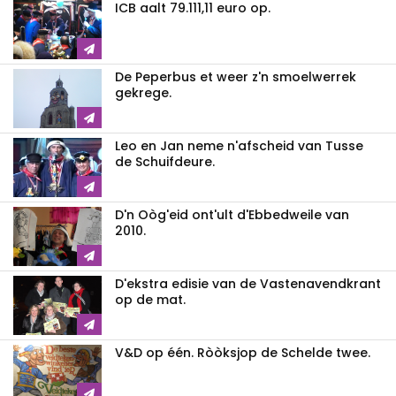
ICB aalt 79.111,11 euro op.
De Peperbus et weer z'n smoelwerrek
gekrege.
Leo en Jan neme n'afscheid van Tusse
de Schuifdeure.
D'n Oòg'eid ont'ult d'Ebbedweile van
2010.
D'ekstra edisie van de Vastenavendkrant
op de mat.
V&D op één. Ròòksjop de Schelde twee.