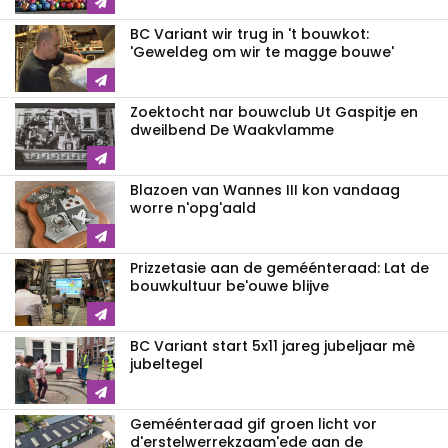
BC Variant wir trug in 't bouwkot:
'Geweldeg om wir te magge bouwe'
Zoektocht nar bouwclub Ut Gaspitje en
dweilbend De Waakvlamme
Blazoen van Wannes III kon vandaag
worre n'opg'aald
Prizzetasie aan de geméénteraad: Lat de
bouwkultuur be'ouwe blijve
BC Variant start 5x11 jareg jubeljaar mè
jubeltegel
Geméénteraad gif groen licht vor
d'erstelwerrekzaam'ede aan de