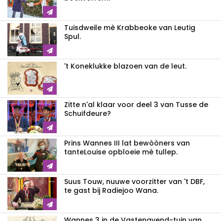
Tuisdweile mè Krabbeoke van Leutig
Spul.
't Koneklukke blazoen van de leut.
Zitte n'al klaar voor deel 3 van Tusse de
Schuifdeure?
Prins Wannes III lat bewòòners van
tanteLouise opbloeie mè tullep.
Suus Touw, nuuwe voorzitter van 't DBF,
te gast bij Radiejoo Wana.
Wannes 3 in de Vastenavend-tuin van