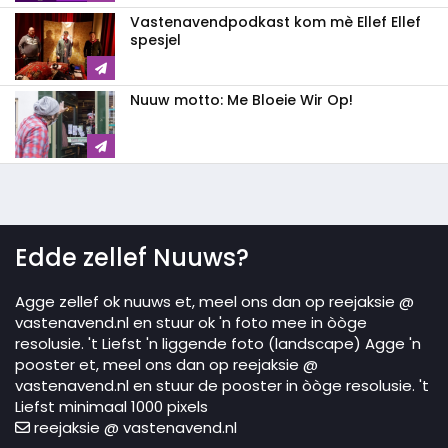
Vastenavendpodkast kom mè Ellef Ellef
spesjel
Nuuw motto: Me Bloeie Wir Op!
Edde zellef Nuuws?
Agge zellef ok nuuws et, meel ons dan op reejaksie @
vastenavend.nl en stuur ok 'n foto mee in òòge
resolusie. 't Liefst 'n liggende foto (landscape) Agge 'n
pooster et, meel ons dan op reejaksie @
vastenavend.nl en stuur de pooster in òòge resolusie. 't
Liefst minimaal 1000 pixels
reejaksie @ vastenavend.nl