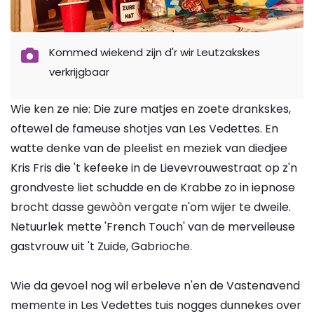
Kommed wiekend zijn d'r wir Leutzakskes
verkrijgbaar
Wie ken ze nie: Die zure matjes en zoete drankskes,
oftewel de fameuse shotjes van Les Vedettes. En
watte denke van de pleelist en meziek van diedjee
Kris Fris die 't kefeeke in de Lievevrouwestraat op z'n
grondveste liet schudde en de Krabbe zo in iepnose
brocht dasse gewòòn vergate n'om wijer te dweile.
Netuurlek mette 'French Touch' van de merveileuse
gastvrouw uit 't Zuide, Gabrioche.
Wie da gevoel nog wil erbeleve n'en de Vastenavend
memente in Les Vedettes tuis nogges dunnekes over