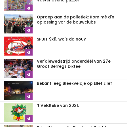
Vastenavend puzzel
Oproep aan de polletiek: Kom mè d'n
oplossing vor de bouwclubs
SPUIT 9x11, wa's da nou?
Ver'alewedstrijd onderdéél van 27e
Gròòt Berregs Diktee.
Bekant leeg Bleekveldje op Ellef Ellef
't Veldteke van 2021.