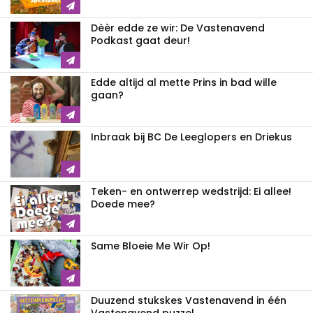
Dèèr edde ze wir: De Vastenavend
Podkast gaat deur!
Edde altijd al mette Prins in bad wille
gaan?
Inbraak bij BC De Leeglopers en Driekus
Teken- en ontwerrep wedstrijd: Ei allee!
Doede mee?
Same Bloeie Me Wir Op!
Duuzend stukskes Vastenavend in één