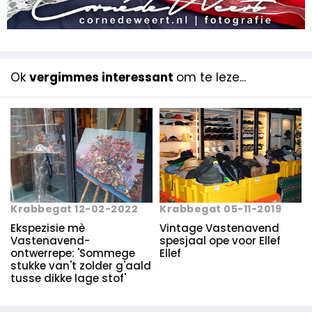
Ok
vergimmes interessant
om te leze...
Krabbegat 12-02-2022
Krabbegat 05-11-2019
Ekspezisie mè
Vintage Vastenavend
Vastenavend-
spesjaal ope voor Ellef
ontwerrepe: 'Sommege
Ellef
stukke van't zolder g'aald
tusse dikke lage stof'