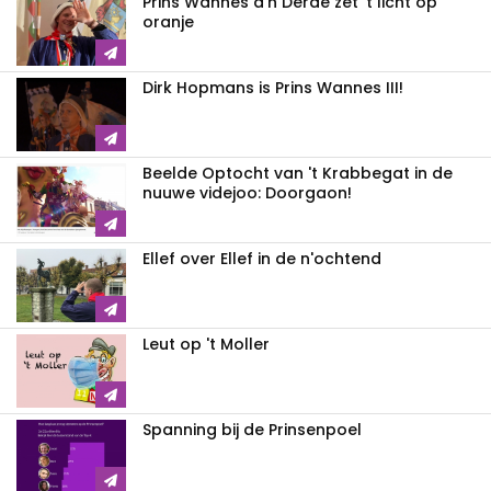
Prins Wannes d'n Derde zet 't licht op
oranje
Dirk Hopmans is Prins Wannes III!
Beelde Optocht van 't Krabbegat in de
nuuwe videjoo: Doorgaon!
Ellef over Ellef in de n'ochtend
Leut op 't Moller
Spanning bij de Prinsenpoel