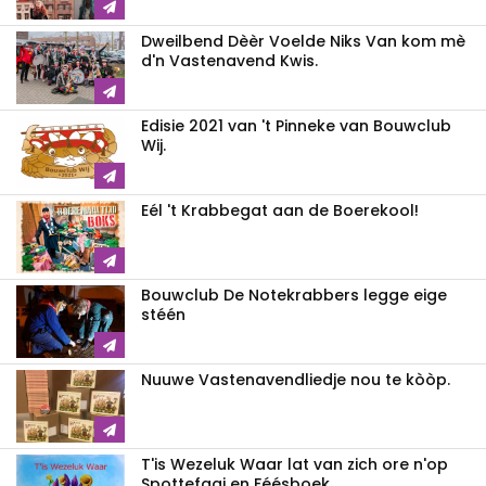
Dweilbend Dèèr Voelde Niks Van kom mè
d'n Vastenavend Kwis.
Edisie 2021 van 't Pinneke van Bouwclub
Wij.
Eél 't Krabbegat aan de Boerekool!
Bouwclub De Notekrabbers legge eige
stéén
Nuuwe Vastenavendliedje nou te kòòp.
T'is Wezeluk Waar lat van zich ore n'op
Spottefaai en Féésboek.