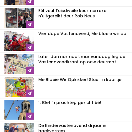
Eél veul Tuisdweile keurmerreke
n'uitgereikt deur Rob Neus
Vier dage Vastenavend, Me bloeie wir op!
Later dan normaal, mar vandaag leg de
Vastenavendkrant op oew deurmat
Me Bloeie Wir Opkikker! Stuur 'n kaartje.
't Blef 'n prachteg gezicht éé!
De Kindervastenavend di jaar in
boekvorrem.