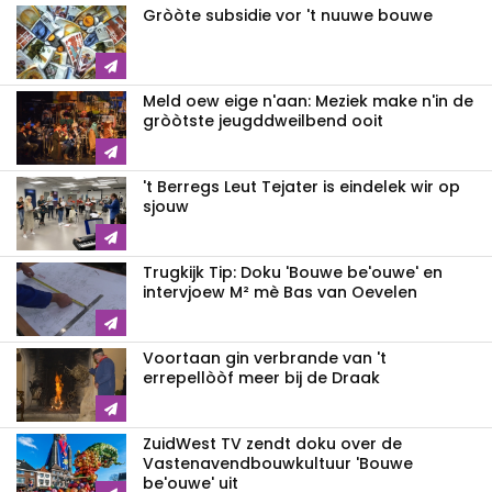
Gròòte subsidie vor 't nuuwe bouwe
Meld oew eige n'aan: Meziek make n'in de
gròòtste jeugddweilbend ooit
't Berregs Leut Tejater is eindelek wir op
sjouw
Trugkijk Tip: Doku 'Bouwe be'ouwe' en
intervjoew M² mè Bas van Oevelen
Voortaan gin verbrande van 't
errepellòòf meer bij de Draak
ZuidWest TV zendt doku over de
Vastenavend­bouwkultuur 'Bouwe
be'ouwe' uit