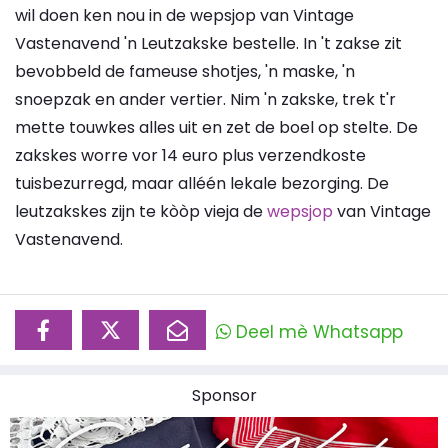
wil doen ken nou in de wepsjop van Vintage
Vastenavend 'n Leutzakske bestelle. In 't zakse zit
bevobbeld de fameuse shotjes, 'n maske, 'n
snoepzak en ander vertier. Nim 'n zakske, trek t'r
mette touwkes alles uit en zet de boel op stelte. De
zakskes worre vor 14 euro plus verzendkoste
tuisbezurregd, maar alléén lekale bezorging. De
leutzakskes zijn te kòòp vieja de
wepsjop
van Vintage
Vastenavend.
Deel mè Whatsapp
Sponsor