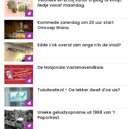
Veldteke en Brosj vanaf vrijdag te kòòp,
liedje vanaf maandag.
Kommede zaterdag om 20 uur start
Omroep Wana.
Edde z'ok overal zien ange n'in de stad?
De Nasjonale Vastenavendkwis.
Tuisdweile.nl - Oe lekker dweil d'oe uis?
Unieke geluidsopname uit 1968 van 't
Paporkest.