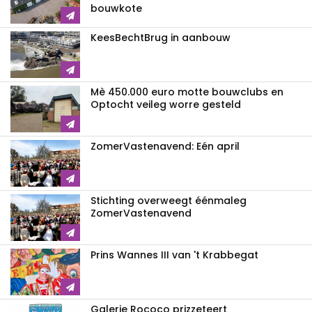
bouwkote
KeesBechtBrug in aanbouw
Mè 450.000 euro motte bouwclubs en
Optocht veileg worre gesteld
ZomerVastenavend: Eén april
Stichting overweegt éénmaleg
ZomerVastenavend
Prins Wannes III van 't Krabbegat
Galerie Rococo prizzeteert