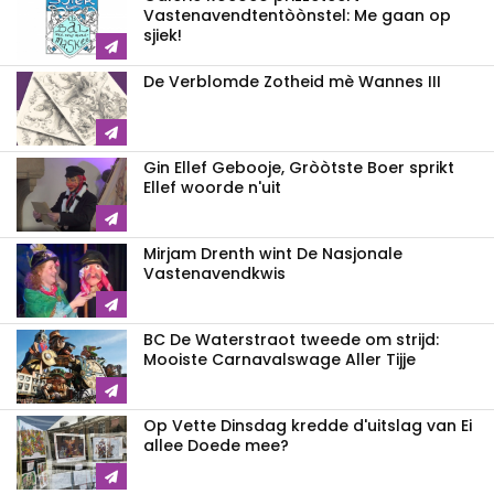
Vastenavend­tentòònstel: Me gaan op
sjiek!
De Verblomde Zotheid mè Wannes III
Gin Ellef Gebooje, Gròòtste Boer sprikt
Ellef woorde n'uit
Mirjam Drenth wint De Nasjonale
Vastenavendkwis
BC De Waterstraot tweede om strijd:
Mooiste Carnavalswage Aller Tijje
Op Vette Dinsdag kredde d'uitslag van Ei
allee Doede mee?