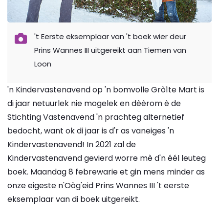
't Eerste eksemplaar van 't boek wier deur
Prins Wannes III uitgereikt aan Tiemen van
Loon
'n Kindervastenavend op 'n bomvolle Grò1te Mart is
di jaar netuurlek nie mogelek en dèèrom è de
Stichting Vastenavend 'n prachteg alternetief
bedocht, want ok di jaar is d'r as vaneiges 'n
Kindervastenavend! In 2021 zal de
Kindervastenavend gevierd worre mè d'n éél leuteg
boek. Maandag 8 febrewarie et gin mens minder as
onze eigeste n'Oòg'eid Prins Wannes III 't eerste
eksemplaar van di boek uitgereikt.