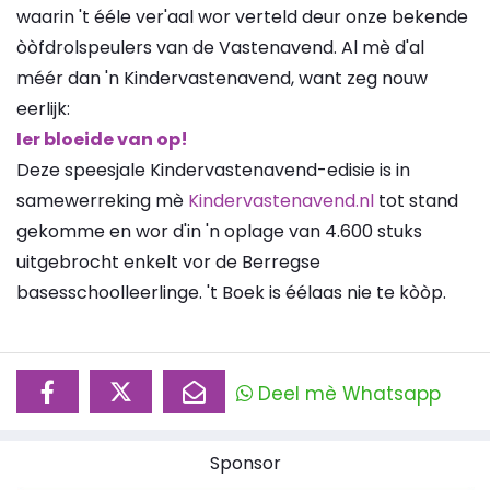
waarin 't ééle ver'aal wor verteld deur onze bekende
òòfdrolspeulers van de Vastenavend. Al mè d'al
méér dan 'n Kindervastenavend, want zeg nouw
eerlijk:
Ier bloeide van op!
Deze speesjale Kindervastenavend-edisie is in
samewerreking mè
Kindervastenavend.nl
tot stand
gekomme en wor d'in 'n oplage van 4.600 stuks
uitgebrocht enkelt vor de Berregse
basesschoolleerlinge. 't Boek is éélaas nie te kòòp.
Deel mè Whatsapp
Sponsor