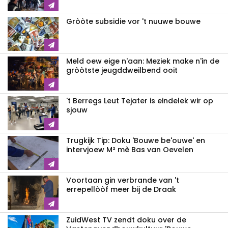
Gròòte subsidie vor 't nuuwe bouwe
Meld oew eige n'aan: Meziek make n'in de
gròòtste jeugddweilbend ooit
't Berregs Leut Tejater is eindelek wir op
sjouw
Trugkijk Tip: Doku 'Bouwe be'ouwe' en
intervjoew M² mè Bas van Oevelen
Voortaan gin verbrande van 't
errepellòòf meer bij de Draak
ZuidWest TV zendt doku over de