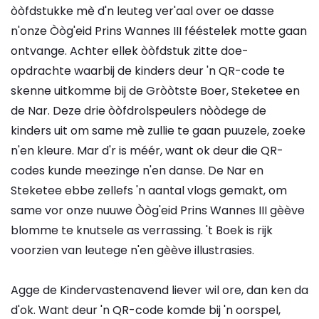
òòfdstukke mè d'n leuteg ver'aal over oe dasse
n'onze Òòg'eid Prins Wannes III fééstelek motte gaan
ontvange. Achter ellek òòfdstuk zitte doe-
opdrachte waarbij de kinders deur 'n QR-code te
skenne uitkomme bij de Gròòtste Boer, Steketee en
de Nar. Deze drie òòfdrolspeulers nòòdege de
kinders uit om same mè zullie te gaan puuzele, zoeke
n'en kleure. Mar d'r is méér, want ok deur die QR-
codes kunde meezinge n'en danse. De Nar en
Steketee ebbe zellefs 'n aantal vlogs gemakt, om
same vor onze nuuwe Òòg'eid Prins Wannes III gèève
blomme te knutsele as verrassing. 't Boek is rijk
voorzien van leutege n'en gèève illustrasies.
Agge de Kindervastenavend liever wil ore, dan ken da
d'ok. Want deur 'n QR-code komde bij 'n oorspel,