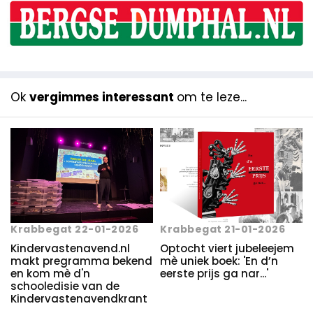
Ok
vergimmes interessant
om te leze...
Krabbegat 22-01-2026
Krabbegat 21-01-2026
Kindervastenavend.nl
Optocht viert jubeleejem
makt pregramma bekend
mè uniek boek: 'En d’n
en kom mè d'n
eerste prijs ga nar...'
schooledisie van de
Kindervastenavendkrant