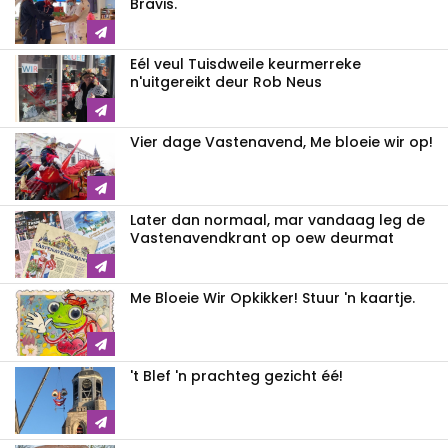
Bravis.
Eél veul Tuisdweile keurmerreke
n'uitgereikt deur Rob Neus
Vier dage Vastenavend, Me bloeie wir op!
Later dan normaal, mar vandaag leg de
Vastenavendkrant op oew deurmat
Me Bloeie Wir Opkikker! Stuur 'n kaartje.
't Blef 'n prachteg gezicht éé!