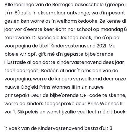
Alle leerlinge van de Berregse basesschole (groepe 1
t/m 8) zulle 'n eksemplaar ontvange, wa d'impesant
gezien ken worre as 'n welkomskedooke. Ze kenne di
jaar vor d'eerste keer écht nar school op maandag 8
febrewarie. Di speesjale leutege boek, mè d'op de
voorpagina de titel 'Kindervastenavend 2021: Me
bloeie wir op!', gift mè d'n gepaste bijbe'orende
illustrasie al aan datte Kindervastenavend dees jaar
toch doorgaat! Bedéén al naar 't omslaan van de
voorpagina, worre de kinders verwelkomd deur onze
nuuwe Oòg'eid Prins Wannes III in z'n nuuwe
prinsepak! Deur de bijbe'orende QR-code te skenne,
worre de kinders toegesproke deur Prins Wannes III
vor 't Slikpeleis en wenst ij zullie veul leut mè d't boek.
't Boek van de Kindervastenavend besta d'uit 3