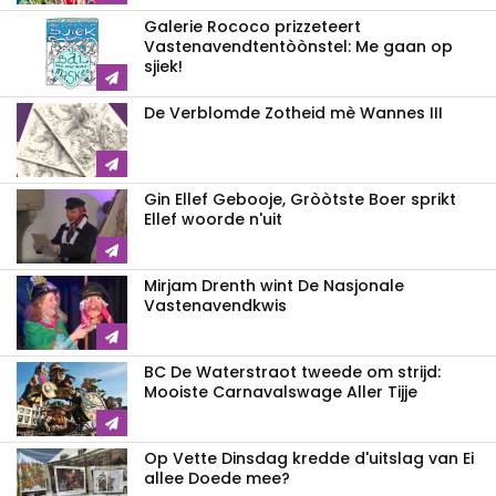
Galerie Rococo prizzeteert
Vastenavend­tentòònstel: Me gaan op
sjiek!
De Verblomde Zotheid mè Wannes III
Gin Ellef Gebooje, Gròòtste Boer sprikt
Ellef woorde n'uit
Mirjam Drenth wint De Nasjonale
Vastenavendkwis
BC De Waterstraot tweede om strijd:
Mooiste Carnavalswage Aller Tijje
Op Vette Dinsdag kredde d'uitslag van Ei
allee Doede mee?