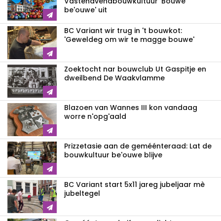
Vastenavend­bouwkultuur 'Bouwe
be'ouwe' uit
BC Variant wir trug in 't bouwkot:
'Geweldeg om wir te magge bouwe'
Zoektocht nar bouwclub Ut Gaspitje en
dweilbend De Waakvlamme
Blazoen van Wannes III kon vandaag
worre n'opg'aald
Prizzetasie aan de geméénteraad: Lat de
bouwkultuur be'ouwe blijve
BC Variant start 5x11 jareg jubeljaar mè
jubeltegel