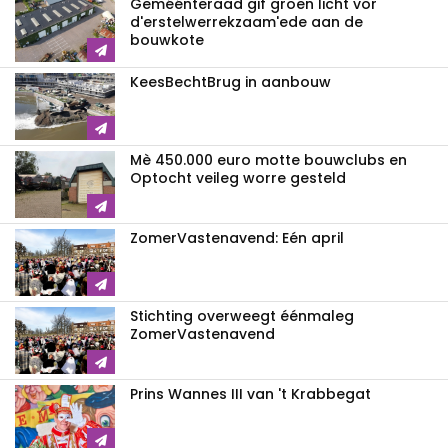
Geméénteraad gif groen licht vor
d'erstelwerrekzaam'ede aan de
bouwkote
KeesBechtBrug in aanbouw
Mè 450.000 euro motte bouwclubs en
Optocht veileg worre gesteld
ZomerVastenavend: Eén april
Stichting overweegt éénmaleg
ZomerVastenavend
Prins Wannes III van 't Krabbegat