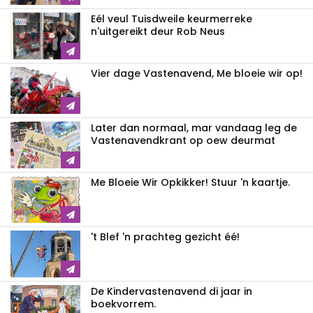
Eél veul Tuisdweile keurmerreke
n'uitgereikt deur Rob Neus
Vier dage Vastenavend, Me bloeie wir op!
Later dan normaal, mar vandaag leg de
Vastenavendkrant op oew deurmat
Me Bloeie Wir Opkikker! Stuur 'n kaartje.
't Blef 'n prachteg gezicht éé!
De Kindervastenavend di jaar in
boekvorrem.