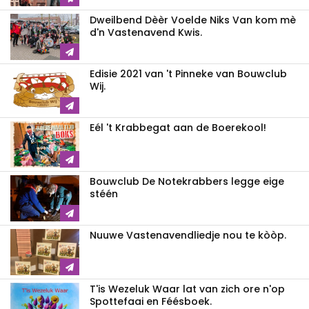
Dweilbend Dèèr Voelde Niks Van kom mè
d'n Vastenavend Kwis.
Edisie 2021 van 't Pinneke van Bouwclub
Wij.
Eél 't Krabbegat aan de Boerekool!
Bouwclub De Notekrabbers legge eige
stéén
Nuuwe Vastenavendliedje nou te kòòp.
T'is Wezeluk Waar lat van zich ore n'op
Spottefaai en Féésboek.