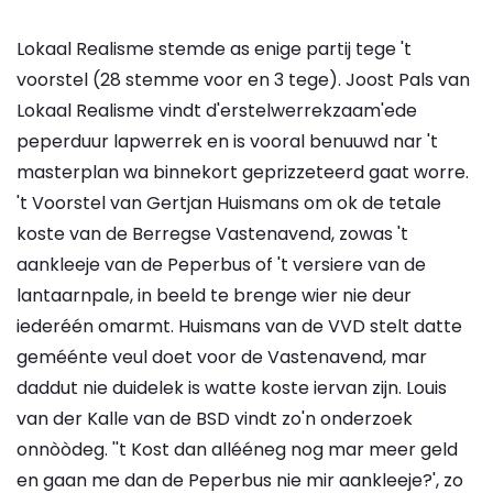
Lokaal Realisme stemde as enige partij tege 't
voorstel (28 stemme voor en 3 tege). Joost Pals van
Lokaal Realisme vindt d'erstelwerrekzaam'ede
peperduur lapwerrek en is vooral benuuwd nar 't
masterplan wa binnekort geprizzeteerd gaat worre.
't Voorstel van Gertjan Huismans om ok de tetale
koste van de Berregse Vastenavend, zowas 't
aankleeje van de Peperbus of 't versiere van de
lantaarnpale, in beeld te brenge wier nie deur
iederéén omarmt. Huismans van de VVD stelt datte
geméénte veul doet voor de Vastenavend, mar
daddut nie duidelek is watte koste iervan zijn. Louis
van der Kalle van de BSD vindt zo'n onderzoek
onnòòdeg. ''t Kost dan allééneg nog mar meer geld
en gaan me dan de Peperbus nie mir aankleeje?', zo