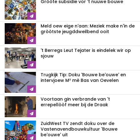
Gròòte subsidie vor 't nuuwe bouwe
Meld oew eige n'aan: Meziek make n'in de
gròòtste jeugddweilbend ooit
't Berregs Leut Tejater is eindelek wir op
sjouw
Trugkijk Tip: Doku 'Bouwe be'ouwe' en
intervjoew M² mè Bas van Oevelen
Voortaan gin verbrande van 't
errepellòòf meer bij de Draak
ZuidWest TV zendt doku over de
Vastenavend­bouwkultuur 'Bouwe
be'ouwe' uit