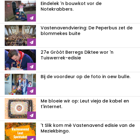
Eindelek 'n bouwkot vor de
Notekrabbers.
Vastenavendviering: De Peperbus zet de
blommekes buite
27e Gròòt Berregs Diktee wor 'n
Tuiswerrek-edisie
Bij de voordeur op de foto in oew bulle.
Me bloeie wir op: Leut vieja de kabel en
t'internet.
't Slik kom mè Vastenavend edisie van de
Meziekbingo.