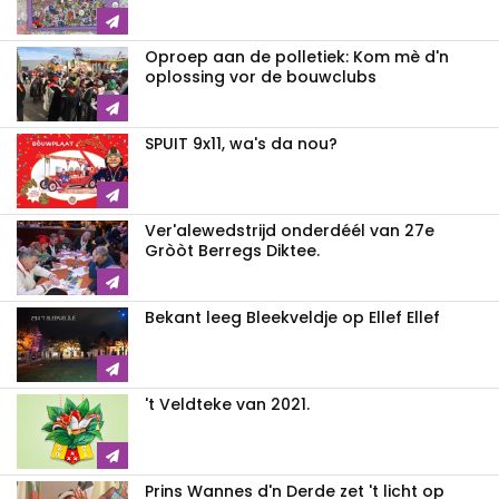
Oproep aan de polletiek: Kom mè d'n
oplossing vor de bouwclubs
SPUIT 9x11, wa's da nou?
Ver'alewedstrijd onderdéél van 27e
Gròòt Berregs Diktee.
Bekant leeg Bleekveldje op Ellef Ellef
't Veldteke van 2021.
Prins Wannes d'n Derde zet 't licht op