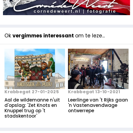
Ok
vergimmes interessant
om te leze...
Krabbegat 27-01-2025
Krabbegat 13-10-2021
Aal de wildemanne n'uit
Leerlinge van 't Rijks gaan
d'opslag: 'Zet Knots en
'n Vastenavendwage
Knuppel trug op 't
ontwerrepe
stadskentoor'