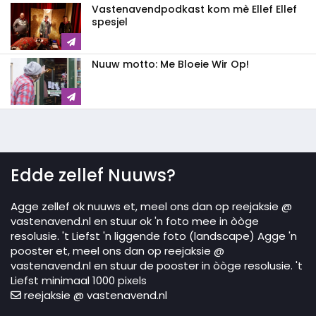
Vastenavendpodkast kom mè Ellef Ellef
spesjel
Nuuw motto: Me Bloeie Wir Op!
Edde zellef Nuuws?
Agge zellef ok nuuws et, meel ons dan op reejaksie @
vastenavend.nl en stuur ok 'n foto mee in òòge
resolusie. 't Liefst 'n liggende foto (landscape) Agge 'n
pooster et, meel ons dan op reejaksie @
vastenavend.nl en stuur de pooster in òòge resolusie. 't
Liefst minimaal 1000 pixels
reejaksie @ vastenavend.nl