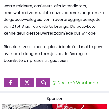
worre roldeure, gas'ieters, afzuigventilators,
emelwaterafvoere, slote enzevoors vervange om zo
de gebouwveileg'eid vor 'n overbruggingsperiejode
van 2 tot 3 jaar op orde te brenge. De bouwkote
kenne deur d'erstelwerrekzaam'ede dus wir ope.
Binnekort zou 't masterplan duidelek'eid motte geve
over oe de langere termijn van de Berregse
bouwkote d'r presies uit gaat zien.
Deel mè Whatsapp
Sponsor