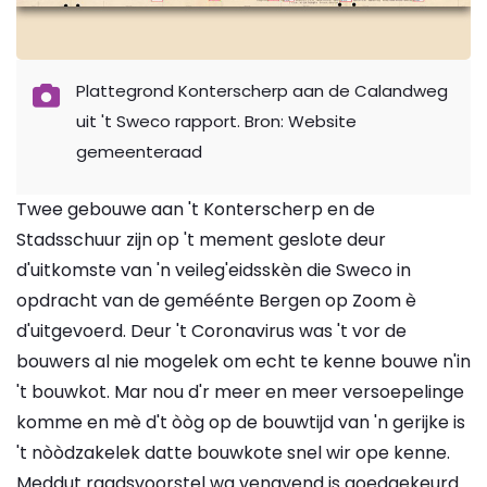
Plattegrond Konterscherp aan de Calandweg
uit 't Sweco rapport. Bron: Website
gemeenteraad
Twee gebouwe aan 't Konterscherp en de
Stadsschuur zijn op 't mement geslote deur
d'uitkomste van 'n veileg'eidsskèn die Sweco in
opdracht van de geméénte Bergen op Zoom è
d'uitgevoerd. Deur 't Coronavirus was 't vor de
bouwers al nie mogelek om echt te kenne bouwe n'in
't bouwkot. Mar nou d'r meer en meer versoepelinge
komme en mè d't òòg op de bouwtijd van 'n gerijke is
't nòòdzakelek datte bouwkote snel wir ope kenne.
Meddut raadsvoorstel wa venavend is goedgekeurd