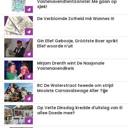
Vastenavend­tentòònstel: Me gaan op
sjiek!
De Verblomde Zotheid mè Wannes III
Gin Ellef Gebooje, Gròòtste Boer sprikt
Ellef woorde n'uit
Mirjam Drenth wint De Nasjonale
Vastenavendkwis
BC De Waterstraot tweede om strijd:
Mooiste Carnavalswage Aller Tijje
Op Vette Dinsdag kredde d'uitslag van Ei
allee Doede mee?