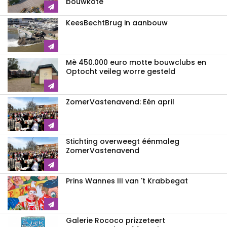
bouwkote
KeesBechtBrug in aanbouw
Mè 450.000 euro motte bouwclubs en
Optocht veileg worre gesteld
ZomerVastenavend: Eén april
Stichting overweegt éénmaleg
ZomerVastenavend
Prins Wannes III van 't Krabbegat
Galerie Rococo prizzeteert