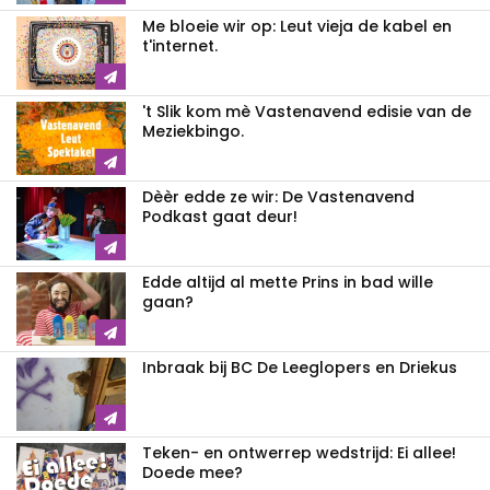
Me bloeie wir op: Leut vieja de kabel en
t'internet.
't Slik kom mè Vastenavend edisie van de
Meziekbingo.
Dèèr edde ze wir: De Vastenavend
Podkast gaat deur!
Edde altijd al mette Prins in bad wille
gaan?
Inbraak bij BC De Leeglopers en Driekus
Teken- en ontwerrep wedstrijd: Ei allee!
Doede mee?