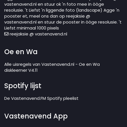
vastenavend.nl en stuur ok 'n foto mee in òòge
resolusie. 't Liefst 'n liggende foto (landscape) Agge 'n
pooster et, meel ons dan op reejaksie @
vastenavend.nl en stuur de pooster in òòge resolusie. 't
Liefst minimaal 1000 pixels
reejaksie @ vastenavend.nl
Oe en Wa
Alle uisregels van Vastenavend.nl - Oe en Wa
diskleemer V4.11
Spotify lijst
De Vastenavend.FM Spotify pleelist
Vastenavend App