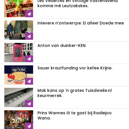
Les Vedettes en Vintage Vastenavend
komme mè Leutzakskes.
Inlevere n'ontwerrpe: Ei allee! Doede mee
Anton van duinker-KEN.
Sauer krautfunding vor kefee Krijne.
Mak kans op 'n grates Tuisdweile.nl
keurmerrek.
Prins Wannes III te gast bij Radiejoo
Wana.