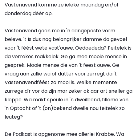
Vastenavend komme ze ieleke maandag en/of
donderdag dèèr op.
Vastenavend gaan me in 'n aangepaste vorm
beleve. 't Is dus nog belangrijker damme da gevoel
voor 't féést wete vast'ouwe. Oedoededa? Feitelek is
da verrekes makkelek. Ge ga mee mooie mense in
gesprek. Mooie mense die van 't feest ouwe. Ge
vraag aan zullie wa of datter voor zurregt da 't
Vastenavendféést zo mooi is. Welke memente
zurrege d'r vor da zijn mar zeker ok aar art sneller ga
kloppe. Wa makt speule in 'n dweilbend, filleme van
'n Optocht of 't (on)bekend dweile nou feitelek zo
leuteg?
De Podkast is opgenome mee allerlei Krabbe. Wa