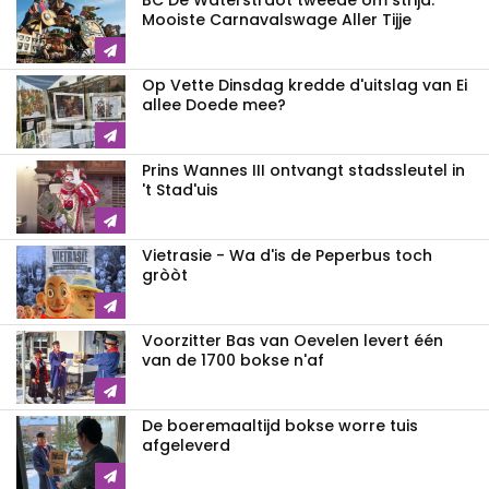
BC De Waterstraot tweede om strijd:
Mooiste Carnavalswage Aller Tijje
Op Vette Dinsdag kredde d'uitslag van Ei
allee Doede mee?
Prins Wannes III ontvangt stadssleutel in
't Stad'uis
Vietrasie - Wa d'is de Peperbus toch
gròòt
Voorzitter Bas van Oevelen levert één
van de 1700 bokse n'af
De boeremaaltijd bokse worre tuis
afgeleverd