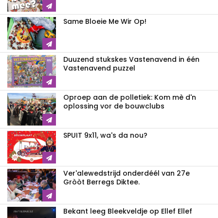
Same Bloeie Me Wir Op!
Duuzend stukskes Vastenavend in één
Vastenavend puzzel
Oproep aan de polletiek: Kom mè d'n
oplossing vor de bouwclubs
SPUIT 9x11, wa's da nou?
Ver'alewedstrijd onderdéél van 27e
Gròòt Berregs Diktee.
Bekant leeg Bleekveldje op Ellef Ellef