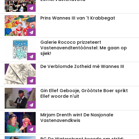
Prins Wannes III van 't Krabbegat
Galerie Rococo prizzeteert
Vastenavend­tentòònstel: Me gaan op
sjiek!
De Verblomde Zotheid mè Wannes III
Gin Ellef Gebooje, Gròòtste Boer sprikt
Ellef woorde n'uit
Mirjam Drenth wint De Nasjonale
Vastenavendkwis