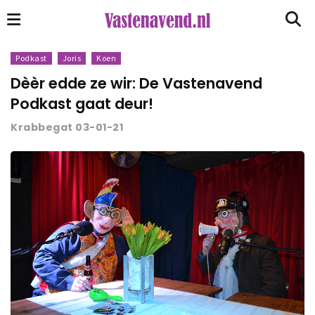
Podkast
Joris
Koen
Dèèr edde ze wir: De Vastenavend
Podkast gaat deur!
Krabbegat 03-01-21