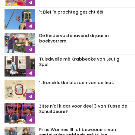
't Blef 'n prachteg gezicht éé!
De Kindervastenavend di jaar in
boekvorrem.
Tuisdweile mè Krabbeoke van Leutig
Spul.
't Koneklukke blazoen van de leut.
Zitte n'al klaar voor deel 3 van Tusse de
Schuifdeure?
Prins Wannes III lat bewòòners van