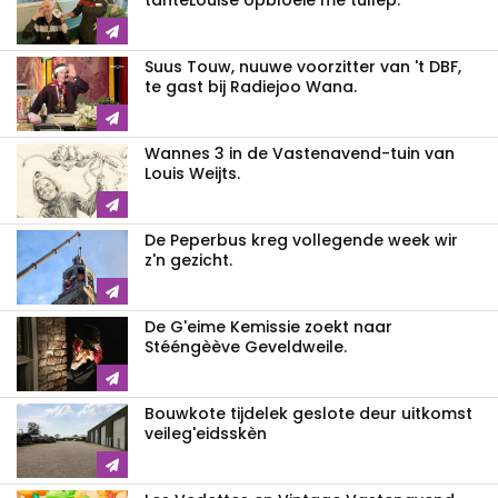
tanteLouise opbloeie mè tullep.
Suus Touw, nuuwe voorzitter van 't DBF,
te gast bij Radiejoo Wana.
Wannes 3 in de Vastenavend-tuin van
Louis Weijts.
De Peperbus kreg vollegende week wir
z'n gezicht.
De G'eime Kemissie zoekt naar
Stééngèève Geveldweile.
Bouwkote tijdelek geslote deur uitkomst
veileg'eidsskèn