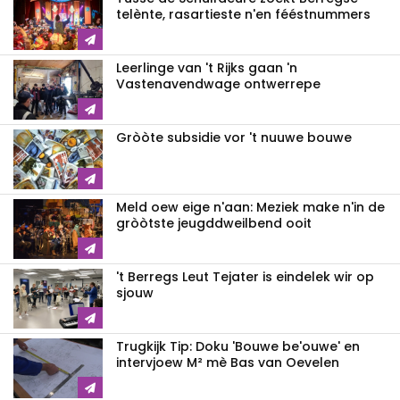
telènte, rasartieste n'en fééstnummers
Leerlinge van 't Rijks gaan 'n
Vastenavendwage ontwerrepe
Gròòte subsidie vor 't nuuwe bouwe
Meld oew eige n'aan: Meziek make n'in de
gròòtste jeugddweilbend ooit
't Berregs Leut Tejater is eindelek wir op
sjouw
Trugkijk Tip: Doku 'Bouwe be'ouwe' en
intervjoew M² mè Bas van Oevelen