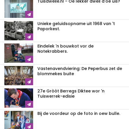
Tuisdweile.nl - Oe lekker dweil d'oe uis?
Unieke geluidsopname uit 1968 van 't
Paporkest.
Eindelek 'n bouwkot vor de
Notekrabbers.
Vastenavendviering: De Peperbus zet de
blommekes buite
27e Gròòt Berregs Diktee wor 'n
Tuiswerrek-edisie
Bij de voordeur op de foto in oew bulle.