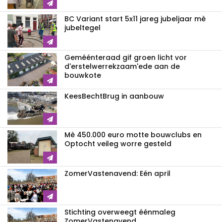
BC Variant start 5x11 jareg jubeljaar mè
jubeltegel
Geméénteraad gif groen licht vor
d'erstelwerrekzaam'ede aan de
bouwkote
KeesBechtBrug in aanbouw
Mè 450.000 euro motte bouwclubs en
Optocht veileg worre gesteld
ZomerVastenavend: Eén april
Stichting overweegt éénmaleg
ZomerVastenavend