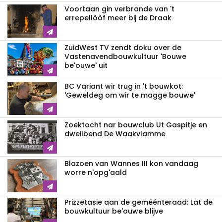
Voortaan gin verbrande van 't
errepellòòf meer bij de Draak
ZuidWest TV zendt doku over de
Vastenavend­bouwkultuur 'Bouwe
be'ouwe' uit
BC Variant wir trug in 't bouwkot:
'Geweldeg om wir te magge bouwe'
Zoektocht nar bouwclub Ut Gaspitje en
dweilbend De Waakvlamme
Blazoen van Wannes III kon vandaag
worre n'opg'aald
Prizzetasie aan de geméénteraad: Lat de
bouwkultuur be'ouwe blijve