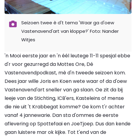
Seizoen twee è d't tema 'Waar ga d'oew
Vastenavend'art van kloppe?' Foto: Nander
Witjes
'n Mooi eerste jaar en 'n éél leutege 11-11 spesjal ebbe
d'r voor gezurregd da Mottes Ore, Dé
Vastenavendpodkast, mè d'n tweede seizoen kom.
Dees jaar wille Joris en Koen wete waar of da d'oew
Vastenavend'art sneller van ga slaan. Oe zit da bij
leeje van de Stichting, ICB'ers, Kasteleins of mense
die nie uit 't Krabbegat komme? Ge kom t'r achter
vanaf 4 jannewarie. Dan sta d'ommes de eerste
aflevering op Spottefaai en JoeTjoep. Dus dan kende
gaan luistere mar ok kijke. Tot t'end van de