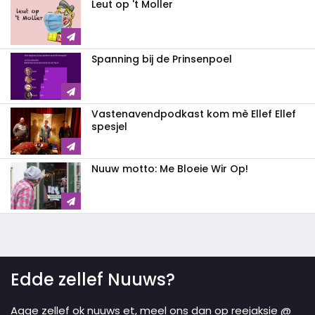
Leut op 't Moller
Spanning bij de Prinsenpoel
Vastenavendpodkast kom mè Ellef Ellef
spesjel
Nuuw motto: Me Bloeie Wir Op!
Edde zellef Nuuws?
Agge zellef ok nuuws et, meel ons dan op reejaksie @