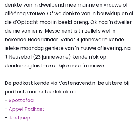
denkte van 'n dweilbend mee manne én vrouwe of
allééneg vrouwe. Of wa denkte van 'n bouwklup en ei
die d'Optocht mooi in beeld breng. Ok nog 'n dweiler
die nie van ier is. Messchient is t'r zellefs wel 'n
bekende Nederlander. Vanaf 4 jannewarie kende
ieleke maandag geniete van 'n nuuwe aflevering. Na
't Neuzebal (23 jannewarie) kende n'ok op
donderdag luistere of kijke naar 'n nuuwe.
De podkast kende via Vastenavend.nl beluistere bij
podkast, mar netuurlek ok op
-
Spottefaai
-
Appel Podkast
-
Joetjoep