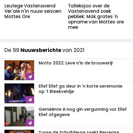
Leutege Vastenavend
Talleksjoo over de
Ver'ale n'in nuuw seizoen
Vastenavend zoek
Mottes Ore
pebliek: Mak grates 'n
opname van Mottes ore
mee
De 99
Nuuwsberichte
van 2021
Motto 2022: Leve n'in de brouwerij!
Ellef Ellef ga deur in 'n korte seremonie
op 't Bleekveldje
Geméénte è nog gin vergunning vor Ellef
Ellef afgegeve
Tusse de Schuifdeure zoekt Berregse