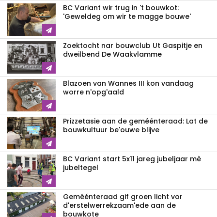
BC Variant wir trug in 't bouwkot:
'Geweldeg om wir te magge bouwe'
Zoektocht nar bouwclub Ut Gaspitje en
dweilbend De Waakvlamme
Blazoen van Wannes III kon vandaag
worre n'opg'aald
Prizzetasie aan de geméénteraad: Lat de
bouwkultuur be'ouwe blijve
BC Variant start 5x11 jareg jubeljaar mè
jubeltegel
Geméénteraad gif groen licht vor
d'erstelwerrekzaam'ede aan de
bouwkote