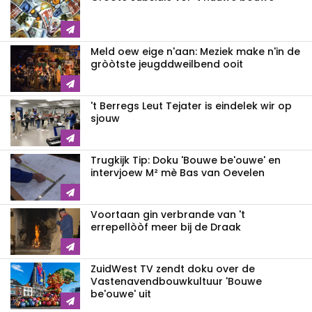
Meld oew eige n'aan: Meziek make n'in de
gròòtste jeugddweilbend ooit
't Berregs Leut Tejater is eindelek wir op
sjouw
Trugkijk Tip: Doku 'Bouwe be'ouwe' en
intervjoew M² mè Bas van Oevelen
Voortaan gin verbrande van 't
errepellòòf meer bij de Draak
ZuidWest TV zendt doku over de
Vastenavend­bouwkultuur 'Bouwe
be'ouwe' uit