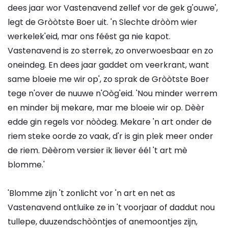
dees jaar wor Vastenavend zellef vor de gek g'ouwe',
legt de Gròòtste Boer uit. 'n Slechte dròòm wier
werkelek'eid, mar ons féést ga nie kapot.
Vastenavend is zo sterrek, zo onverwoesbaar en zo
oneindeg. En dees jaar gaddet om veerkrant, want
same bloeie me wir op', zo sprak de Gròòtste Boer
tege n'over de nuuwe n'Oòg'eid. 'Nou minder werrem
en minder bij mekare, mar me bloeie wir op. Dèèr
edde gin regels vor nòòdeg. Mekare 'n art onder de
riem steke oorde zo vaak, d'r is gin plek meer onder
de riem. Dèèrom versier ik liever éél 't art mè
blomme.'
'Blomme zijn 't zonlicht vor 'n art en net as
Vastenavend ontluike ze in 't voorjaar of daddut nou
tullepe, duuzendschòòntjes of anemoontjes zijn,