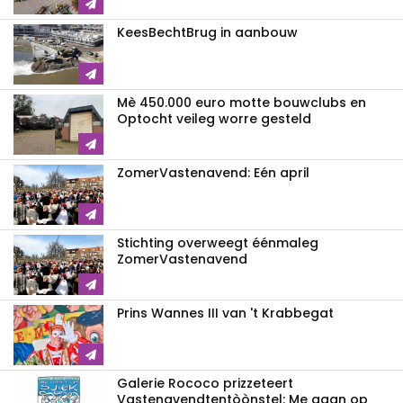
KeesBechtBrug in aanbouw
Mè 450.000 euro motte bouwclubs en
Optocht veileg worre gesteld
ZomerVastenavend: Eén april
Stichting overweegt éénmaleg
ZomerVastenavend
Prins Wannes III van 't Krabbegat
Galerie Rococo prizzeteert
Vastenavend­tentòònstel: Me gaan op