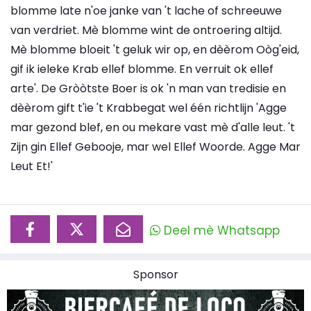
blomme late n'oe janke van 't lache of schreeuwe
van verdriet. Mè blomme wint de ontroering altijd.
Mè blomme bloeit 't geluk wir op, en dèèrom Oòg'eid,
gif ik ieleke Krab ellef blomme. En verruit ok ellef
arte'. De Gròòtste Boer is ok 'n man van tredisie en
dèèrom gift t'ie 't Krabbegat wel één richtlijn 'Agge
mar gezond blef, en ou mekare vast mè d'alle leut. 't
Zijn gin Ellef Gebooje, mar wel Ellef Woorde. Agge Mar
Leut Et!'
Deel mè Whatsapp
Sponsor