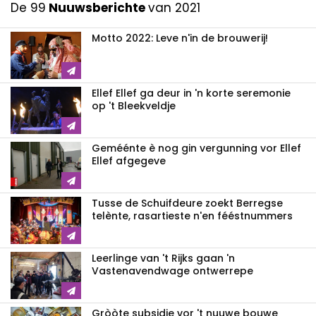
De 99
Nuuwsberichte
van 2021
Motto 2022: Leve n'in de brouwerij!
Ellef Ellef ga deur in 'n korte seremonie
op 't Bleekveldje
Geméénte è nog gin vergunning vor Ellef
Ellef afgegeve
Tusse de Schuifdeure zoekt Berregse
telènte, rasartieste n'en fééstnummers
Leerlinge van 't Rijks gaan 'n
Vastenavendwage ontwerrepe
Gròòte subsidie vor 't nuuwe bouwe