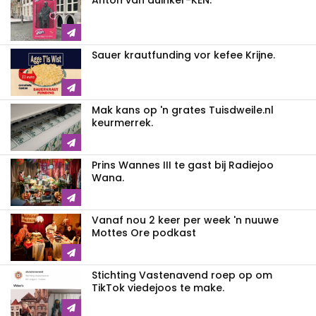
Anton van duinker-KEN.
Sauer krautfunding vor kefee Krijne.
Mak kans op 'n grates Tuisdweile.nl
keurmerrek.
Prins Wannes III te gast bij Radiejoo
Wana.
Vanaf nou 2 keer per week 'n nuuwe
Mottes Ore podkast
Stichting Vastenavend roep op om
TikTok viedejoos te make.