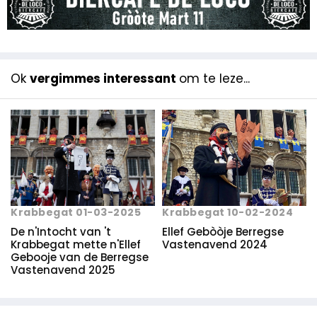
Ok
vergimmes interessant
om te leze...
Krabbegat 01-03-2025
Krabbegat 10-02-2024
De n'Intocht van 't
Ellef Gebòòje Berregse
Krabbegat mette n'Ellef
Vastenavend 2024
Gebooje van de Berregse
Vastenavend 2025