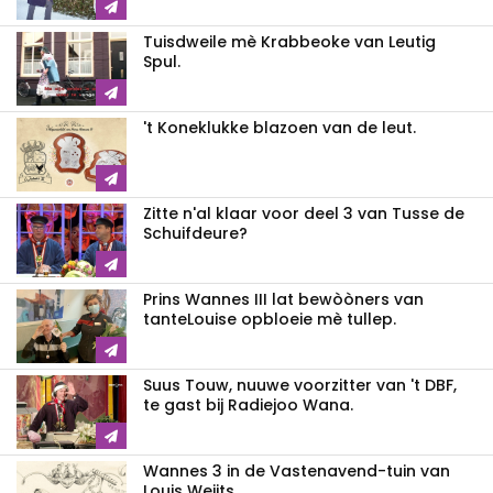
Tuisdweile mè Krabbeoke van Leutig
Spul.
't Koneklukke blazoen van de leut.
Zitte n'al klaar voor deel 3 van Tusse de
Schuifdeure?
Prins Wannes III lat bewòòners van
tanteLouise opbloeie mè tullep.
Suus Touw, nuuwe voorzitter van 't DBF,
te gast bij Radiejoo Wana.
Wannes 3 in de Vastenavend-tuin van
Louis Weijts.