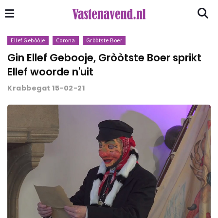
Ellef Gebòòje
Corona
Gròòtste Boer
Gin Ellef Gebooje, Gròòtste Boer sprikt
Ellef woorde n'uit
Krabbegat 15-02-21