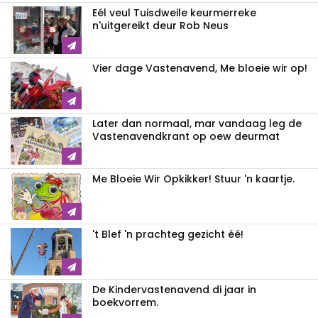
Eél veul Tuisdweile keurmerreke
n'uitgereikt deur Rob Neus
Vier dage Vastenavend, Me bloeie wir op!
Later dan normaal, mar vandaag leg de
Vastenavendkrant op oew deurmat
Me Bloeie Wir Opkikker! Stuur 'n kaartje.
't Blef 'n prachteg gezicht éé!
De Kindervastenavend di jaar in
boekvorrem.