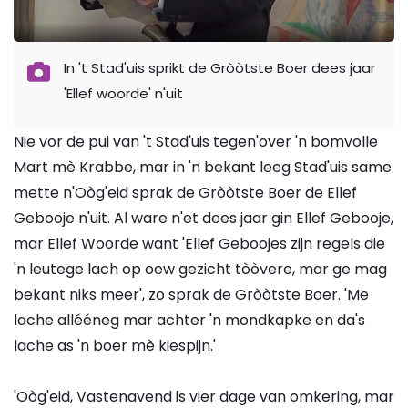
In 't Stad'uis sprikt de Gròòtste Boer dees jaar
'Ellef woorde' n'uit
Nie vor de pui van 't Stad'uis tegen'over 'n bomvolle
Mart mè Krabbe, mar in 'n bekant leeg Stad'uis same
mette n'Oòg'eid sprak de Gròòtste Boer de Ellef
Gebooje n'uit. Al ware n'et dees jaar gin Ellef Gebooje,
mar Ellef Woorde want 'Ellef Geboojes zijn regels die
'n leutege lach op oew gezicht tòòvere, mar ge mag
bekant niks meer', zo sprak de Gròòtste Boer. 'Me
lache allééneg mar achter 'n mondkapke en da's
lache as 'n boer mè kiespijn.'
'Oòg'eid, Vastenavend is vier dage van omkering, mar