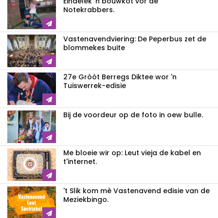
Eindelek 'n bouwkot vor de
Notekrabbers.
Vastenavendviering: De Peperbus zet de
blommekes buite
27e Gròòt Berregs Diktee wor 'n
Tuiswerrek-edisie
Bij de voordeur op de foto in oew bulle.
Me bloeie wir op: Leut vieja de kabel en
t'internet.
't Slik kom mè Vastenavend edisie van de
Meziekbingo.