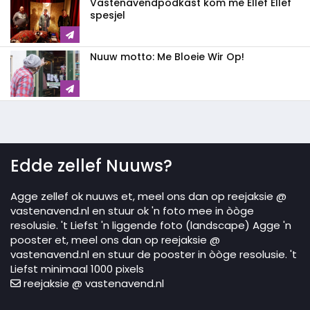
Vastenavendpodkast kom mè Ellef Ellef
spesjel
Nuuw motto: Me Bloeie Wir Op!
Edde zellef Nuuws?
Agge zellef ok nuuws et, meel ons dan op reejaksie @
vastenavend.nl en stuur ok 'n foto mee in òòge
resolusie. 't Liefst 'n liggende foto (landscape) Agge 'n
pooster et, meel ons dan op reejaksie @
vastenavend.nl en stuur de pooster in òòge resolusie. 't
Liefst minimaal 1000 pixels
reejaksie @ vastenavend.nl