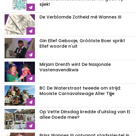
sjiek!
De Verblomde Zotheid mè Wannes III
Gin Ellef Gebooje, Gròòtste Boer sprikt
Ellef woorde n'uit
Mirjam Drenth wint De Nasjonale
Vastenavendkwis
BC De Waterstraot tweede om strijd:
Mooiste Carnavalswage Aller Tijje
Op Vette Dinsdag kredde d'uitslag van Ei
allee Doede mee?
Prins Wannes III ontvangt stadssleutel in