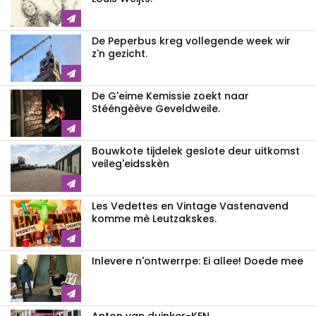
De Peperbus kreg vollegende week wir
z'n gezicht.
De G'eime Kemissie zoekt naar
Stééngèève Geveldweile.
Bouwkote tijdelek geslote deur uitkomst
veileg'eidsskèn
Les Vedettes en Vintage Vastenavend
komme mè Leutzakskes.
Inlevere n'ontwerrpe: Ei allee! Doede mee