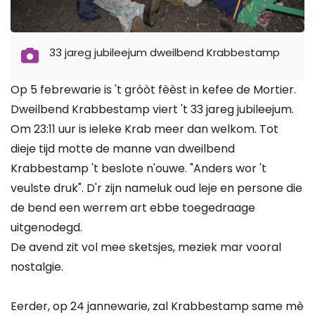
33 jareg jubileejum dweilbend Krabbestamp
Op 5 febrewarie is 't gròòt fèèst in kefee de Mortier.
Dweilbend Krabbestamp viert 't 33 jareg jubileejum.
Om 23:11 uur is ieleke Krab meer dan welkom. Tot
dieje tijd motte de manne van dweilbend
Krabbestamp 't beslote n'ouwe. "Anders wor 't
veulste druk". D'r zijn nameluk oud leje en persone die
de bend een werrem art ebbe toegedraage
uitgenodegd.
De avend zit vol mee sketsjes, meziek mar vooral
nostalgie.
Eerder, op 24 jannewarie, zal Krabbestamp same mè