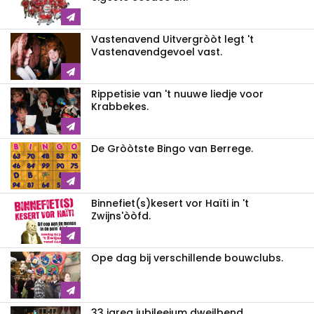
Vastenavend Uitvergròòt legt 't
Vastenavendgevoel vast.
Rippetisie van 't nuuwe liedje voor
Krabbekes.
De Gròòtste Bingo van Berrege.
Binnefiet(s)kesert vor Haïti in 't
Zwijns'òòfd.
Ope dag bij verschillende bouwclubs.
33 jareg jubileejum dweilbend