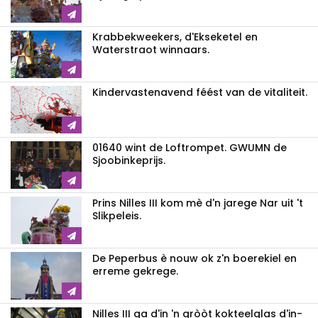
Krabbekweekers, d'Ekseketel en
Waterstraot winnaars.
Kindervastenavend féést van de vitaliteit.
01640 wint de Loftrompet. GWUMN de
Sjoobinkeprijs.
Prins Nilles III kom mè d'n jarege Nar uit 't
Slikpeleis.
De Peperbus è nouw ok z'n boerekiel en
erreme gekrege.
Nilles III ga d'in 'n gròòt kokteelglas d'in-