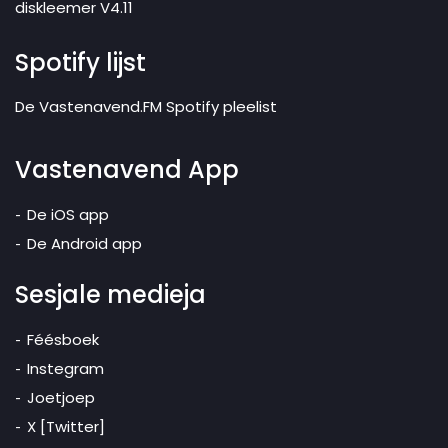
diskleemer V4.11
Spotify lijst
De Vastenavend.FM Spotify pleelist
Vastenavend App
De iOS app
De Android app
Sesjale medieja
Féésboek
Instegram
Joetjoep
X [Twitter]