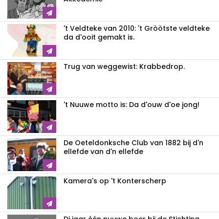
't Veldteke van 2010: 't Gròòtste veldteke
da d'ooit gemakt is.
Trug van weggewist: Krabbedrop.
't Nuuwe motto is: Da d'ouw d'oe jong!
De Oeteldonksche Club van 1882 bij d'n
ellefde van d'n ellefde
Kamera's op 't Konterscherp