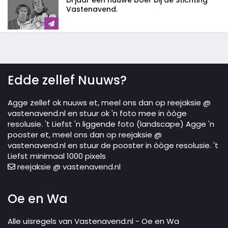
Di jaar één nuuwe boer bij de Stichting
Vastenavend.
Edde zellef Nuuws?
Agge zellef ok nuuws et, meel ons dan op reejaksie @
vastenavend.nl en stuur ok 'n foto mee in òòge
resolusie. 't Liefst 'n liggende foto (landscape) Agge 'n
pooster et, meel ons dan op reejaksie @
vastenavend.nl en stuur de pooster in òòge resolusie. 't
Liefst minimaal 1000 pixels
reejaksie @ vastenavend.nl
Oe en Wa
Alle uisregels van Vastenavend.nl - Oe en Wa