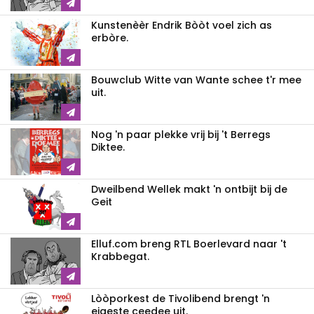
Kunstenèèr Endrik Bòòt voel zich as
erbòre.
Bouwclub Witte van Wante schee t'r mee
uit.
Nog 'n paar plekke vrij bij 't Berregs
Diktee.
Dweilbend Wellek makt 'n ontbijt bij de
Geit
Elluf.com breng RTL Boerlevard naar 't
Krabbegat.
Lòòporkest de Tivolibend brengt 'n
eigeste ceedee uit.