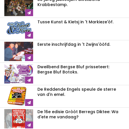
Krabbestamp.
Tusse Kunst & Kietsj in 't Markieze'òf.
Eerste inschrijfdag in 't Zwijns'òòfd.
Dweilbend Bergse Bluf prisseteert:
Bergse Bluf Botoks.
De Reddende Engels speule de sterre
van d'n emel.
De 16e edisie Gròòt Berregs Diktee: Wa
d'ete me vandaag?