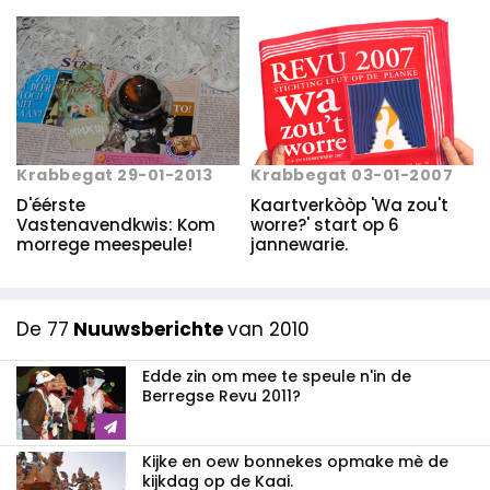
Krabbegat 29-01-2013
Krabbegat 03-01-2007
D'éérste
Kaartverkòòp 'Wa zou't
Vastenavendkwis: Kom
worre?' start op 6
morrege meespeule!
jannewarie.
De 77
Nuuwsberichte
van 2010
Edde zin om mee te speule n'in de
Berregse Revu 2011?
Kijke en oew bonnekes opmake mè de
kijkdag op de Kaai.