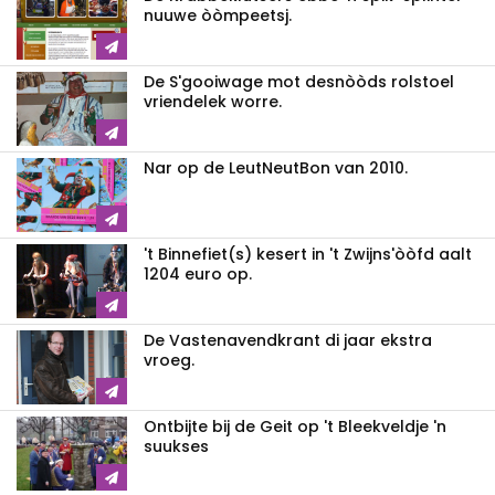
nuuwe òòmpeetsj.
De S'gooiwage mot desnòòds rolstoel
vriendelek worre.
Nar op de LeutNeutBon van 2010.
't Binnefiet(s) kesert in 't Zwijns'òòfd aalt
1204 euro op.
De Vastenavendkrant di jaar ekstra
vroeg.
Ontbijte bij de Geit op 't Bleekveldje 'n
suukses