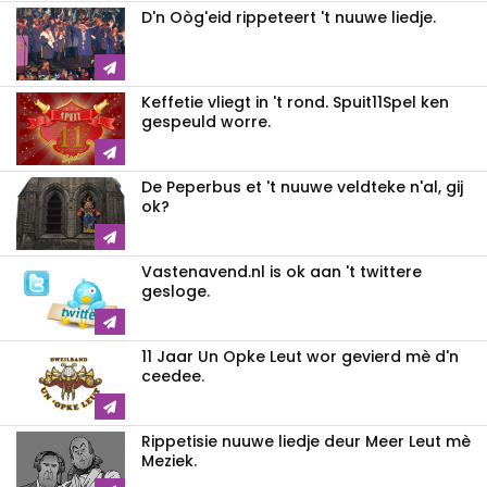
D'n Oòg'eid rippeteert 't nuuwe liedje.
Keffetie vliegt in 't rond. Spuit11Spel ken
gespeuld worre.
De Peperbus et 't nuuwe veldteke n'al, gij
ok?
Vastenavend.nl is ok aan 't twittere
gesloge.
11 Jaar Un Opke Leut wor gevierd mè d'n
ceedee.
Rippetisie nuuwe liedje deur Meer Leut mè
Meziek.