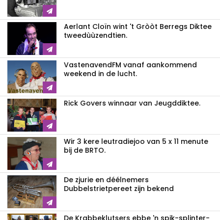
Aerlant Cloïn wint 't Gròòt Berregs Diktee
tweedùùzendtien.
VastenavendFM vanaf aankommend
weekend in de lucht.
Rick Govers winnaar van Jeugddiktee.
Wir 3 kere leutradiejoo van 5 x 11 menute
bij de BRTO.
De zjurie en déélnemers
Dubbelstrietpereet zijn bekend
De Krabbeklutsers ebbe 'n spik-splinter-