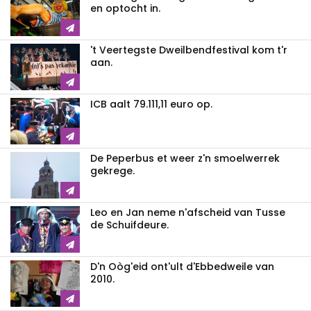
en optocht in.
't Veertegste Dweilbendfestival kom t'r
aan.
ICB aalt 79.111,11 euro op.
De Peperbus et weer z'n smoelwerrek
gekrege.
Leo en Jan neme n'afscheid van Tusse
de Schuifdeure.
D'n Oòg'eid ont'ult d'Ebbedweile van
2010.