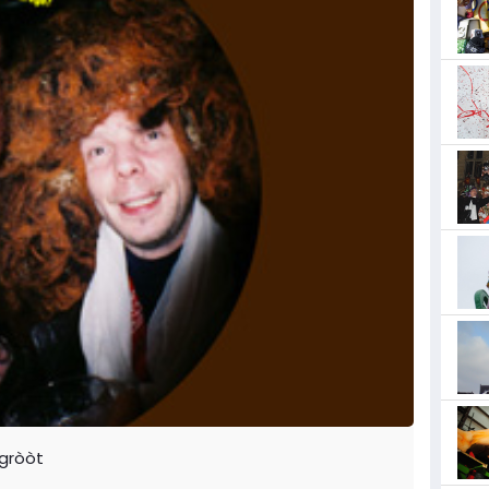
rgròòt