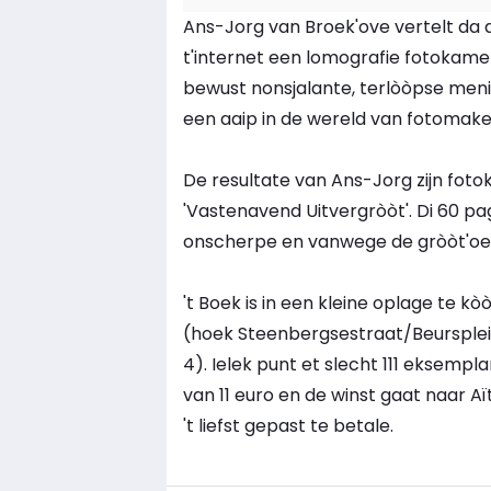
Ans-Jorg van Broek'ove vertelt da d'
t'internet een lomografie fotokamer
bewust nonsjalante, terlòòpse menie
een aaip in de wereld van fotomake
De resultate van Ans-Jorg zijn fotok
'Vastenavend Uitvergròòt'. Di 60 p
onscherpe en vanwege de gròòt'oe
't Boek is in een kleine oplage te kò
(hoek Steenbergsestraat/Beursple
4). Ielek punt et slecht 111 eksempl
van 11 euro en de winst gaat naar 
't liefst gepast te betale.