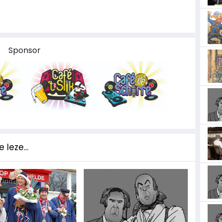
Sponsor
 leze...