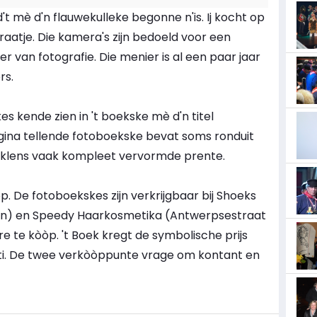
t mè d'n flauwekulleke begonne n'is. Ij kocht op
aatje. Die kamera's zijn bedoeld voor een
r van fotografie. Die menier is al een paar jaar
rs.
es kende zien in 't boekske mè d'n titel
agina tellende fotoboekske bevat soms ronduit
klens vaak kompleet vervormde prente.
òp. De fotoboekskes zijn verkrijgbaar bij Shoeks
in) en Speedy Haarkosmetika (Antwerpsestraat
are te kòòp. 't Boek kregt de symbolische prijs
Aïti. De twee verkòòppunte vrage om kontant en