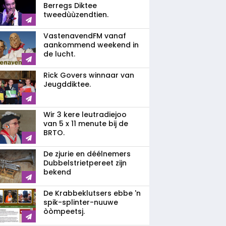
Berregs Diktee
tweedùùzendtien.
VastenavendFM vanaf
aankommend weekend in
de lucht.
Rick Govers winnaar van
Jeugddiktee.
Wir 3 kere leutradiejoo
van 5 x 11 menute bij de
BRTO.
De zjurie en déélnemers
Dubbelstrietpereet zijn
bekend
De Krabbeklutsers ebbe 'n
spik-splinter-nuuwe
òòmpeetsj.