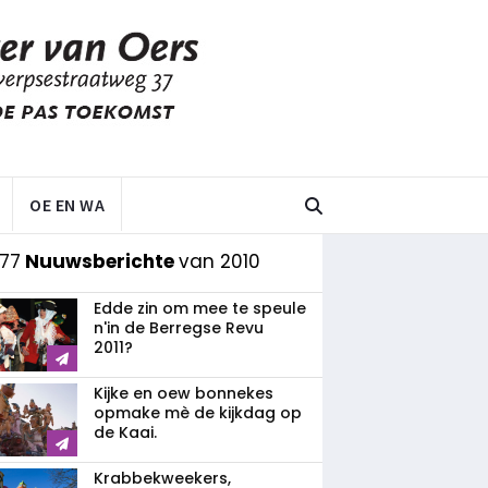
OE EN WA
77
Nuuwsberichte
van 2010
Edde zin om mee te speule
n'in de Berregse Revu
2011?
Kijke en oew bonnekes
opmake mè de kijkdag op
de Kaai.
Krabbekweekers,