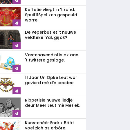
Keffetie vliegt in 't rond.
Spuit11Spel ken gespeuld
worre.
De Peperbus et 't nuuwe
veldteke n'al, gij ok?
Vastenavend.nl is ok aan
't twittere gesloge.
11 Jaar Un Opke Leut wor
gevierd mè d'n ceedee.
Rippetisie nuuwe liedje
deur Meer Leut mè Meziek.
Kunstenèèr Endrik Bòòt
voel zich as erbòre.