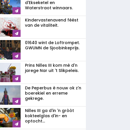
d'Ekseketel en
Waterstraot winnaars.
Kindervastenavend féést
van de vitaliteit.
01640 wint de Loftrompet.
GWUMN de Sjoobinkeprijs.
Prins Nilles III kom mè d'n
jarege Nar uit 't Slikpeleis.
De Peperbus è nouw ok z'n
boerekiel en erreme
gekrege.
Nilles III ga d'in 'n gròòt
kokteelglas d'in- en
optocht...