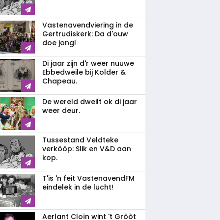
Vastenavendviering in de
Gertrudiskerk: Da d'ouw
doe jong!
Di jaar zijn d'r weer nuuwe
Ebbedweile bij Kolder &
Chapeau.
De wereld dweilt ok di jaar
weer deur.
Tussestand Veldteke
verkòòp: Slik en V&D aan
kop.
T'is 'n feit VastenavendFM
eindelek in de lucht!
Aerlant Cloïn wint 't Gròòt