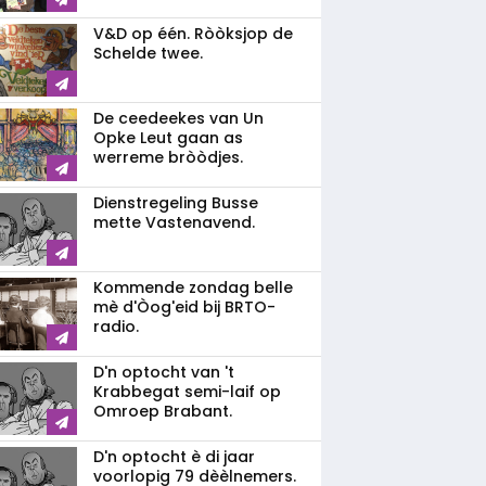
V&D op één. Ròòksjop de
Schelde twee.
De ceedeekes van Un
Opke Leut gaan as
werreme bròòdjes.
Dienstregeling Busse
mette Vastenavend.
Kommende zondag belle
mè d'Òog'eid bij BRTO-
radio.
D'n optocht van 't
Krabbegat semi-laif op
Omroep Brabant.
D'n optocht è di jaar
voorlopig 79 dèèlnemers.