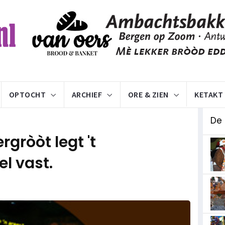
OPTOCHT
ARCHIEF
ORE & ZIEN
KETAKT
De 
gròòt legt 't
l vast.