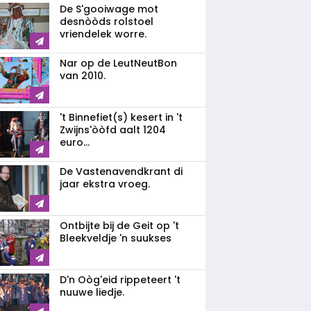
De S'gooiwage mot
desnòòds rolstoel
vriendelek worre.
Nar op de LeutNeutBon
van 2010.
't Binnefiet(s) kesert in 't
Zwijns'òòfd aalt 1204
euro...
De Vastenavendkrant di
jaar ekstra vroeg.
Ontbijte bij de Geit op 't
Bleekveldje 'n suukses
D'n Oòg'eid rippeteert 't
nuuwe liedje.