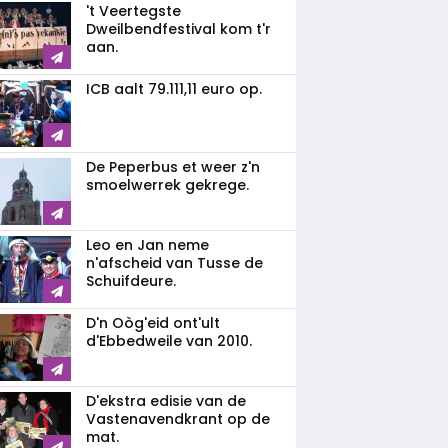
't Veertegste
Dweilbendfestival kom t'r
aan.
ICB aalt 79.111,11 euro op.
De Peperbus et weer z'n
smoelwerrek gekrege.
Leo en Jan neme
n'afscheid van Tusse de
Schuifdeure.
D'n Oòg'eid ont'ult
d'Ebbedweile van 2010.
D'ekstra edisie van de
Vastenavendkrant op de
mat.