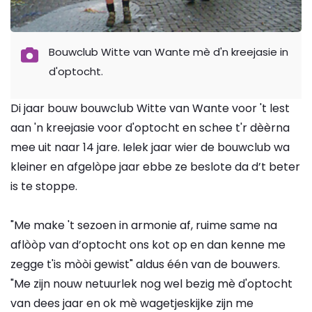
Bouwclub Witte van Wante mè d'n kreejasie in
d'optocht.
Di jaar bouw bouwclub Witte van Wante voor 't lest
aan 'n kreejasie voor d'optocht en schee t'r dèèrna
mee uit naar 14 jare. Ielek jaar wier de bouwclub wa
kleiner en afgelòpe jaar ebbe ze beslote da d’t beter
is te stoppe.
"Me make 't sezoen in armonie af, ruime same na
aflòòp van d’optocht ons kot op en dan kenne me
zegge t'is mòòi gewist" aldus één van de bouwers.
"Me zijn nouw netuurlek nog wel bezig mè d'optocht
van dees jaar en ok mè wagetjeskijke zijn me