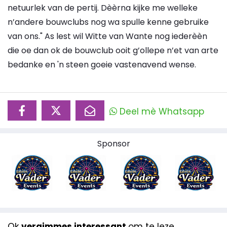
netuurlek van de pertij. Dèèrna kijke me welleke
n’andere bouwclubs nog wa spulle kenne gebruike
van ons." As lest wil Witte van Wante nog iederèèn
die oe dan ok de bouwclub ooit g’ollepe n’et van arte
bedanke en 'n steen goeie vastenavend wense.
Deel mè Whatsapp
Sponsor
Ok
vergimmes interessant
om te leze...