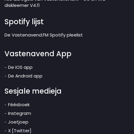
diskleemer V4.11
Spotify lijst
De Vastenavend.FM Spotify pleelist
Vastenavend App
De iOS app
De Android app
Sesjale medieja
Féésboek
Instegram
Joetjoep
X [Twitter]