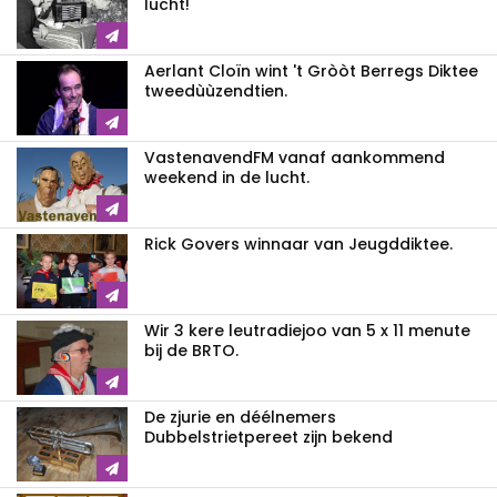
lucht!
Aerlant Cloïn wint 't Gròòt Berregs Diktee
tweedùùzendtien.
VastenavendFM vanaf aankommend
weekend in de lucht.
Rick Govers winnaar van Jeugddiktee.
Wir 3 kere leutradiejoo van 5 x 11 menute
bij de BRTO.
De zjurie en déélnemers
Dubbelstrietpereet zijn bekend