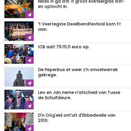
Nilles III ga d'in 'n gròòt kokteelglas d'in-
en optocht in.
't Veertegste Dweilbendfestival kom t'r
aan.
ICB aalt 79.111,11 euro op.
De Peperbus et weer z'n smoelwerrek
gekrege.
Leo en Jan neme n'afscheid van Tusse
de Schuifdeure.
D'n Oòg'eid ont'ult d'Ebbedweile van
2010.