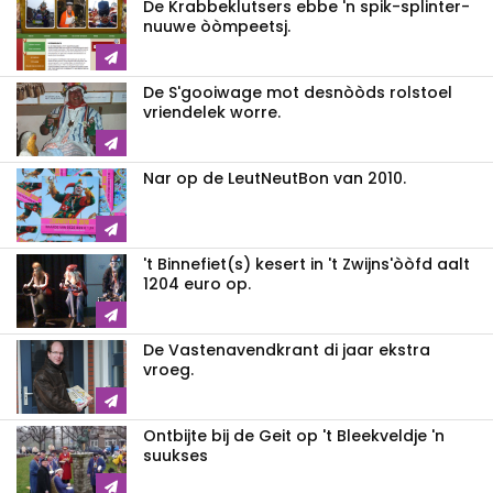
De Krabbeklutsers ebbe 'n spik-splinter-
nuuwe òòmpeetsj.
De S'gooiwage mot desnòòds rolstoel
vriendelek worre.
Nar op de LeutNeutBon van 2010.
't Binnefiet(s) kesert in 't Zwijns'òòfd aalt
1204 euro op.
De Vastenavendkrant di jaar ekstra
vroeg.
Ontbijte bij de Geit op 't Bleekveldje 'n
suukses