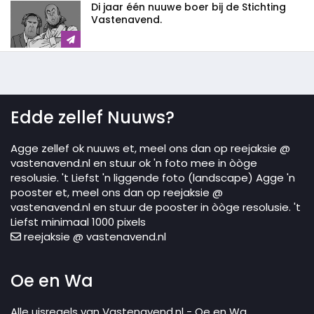
Di jaar één nuuwe boer bij de Stichting
Vastenavend.
Edde zellef Nuuws?
Agge zellef ok nuuws et, meel ons dan op reejaksie @
vastenavend.nl en stuur ok 'n foto mee in òòge
resolusie. 't Liefst 'n liggende foto (landscape) Agge 'n
pooster et, meel ons dan op reejaksie @
vastenavend.nl en stuur de pooster in òòge resolusie. 't
Liefst minimaal 1000 pixels
reejaksie @ vastenavend.nl
Oe en Wa
Alle uisregels van Vastenavend.nl - Oe en Wa