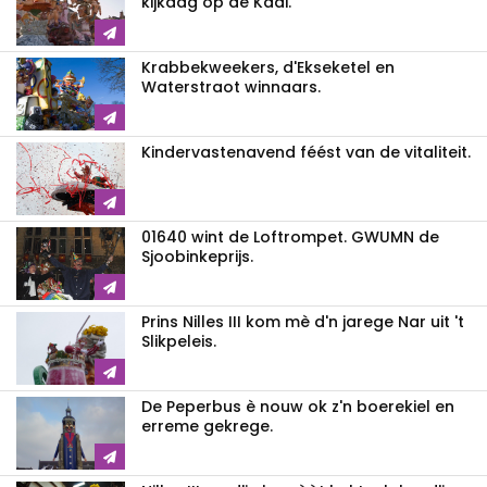
kijkdag op de Kaai.
Krabbekweekers, d'Ekseketel en
Waterstraot winnaars.
Kindervastenavend féést van de vitaliteit.
01640 wint de Loftrompet. GWUMN de
Sjoobinkeprijs.
Prins Nilles III kom mè d'n jarege Nar uit 't
Slikpeleis.
De Peperbus è nouw ok z'n boerekiel en
erreme gekrege.