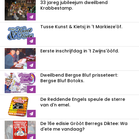
33 jareg jubileejum dweilbend
Krabbestamp.
Tusse Kunst & Kietsj in 't Markieze'òf.
Eerste inschrijfdag in 't Zwijns'òòfd.
Dweilbend Bergse Bluf prisseteert:
Bergse Bluf Botoks.
De Reddende Engels speule de sterre
van d'n emel.
De 16e edisie Gròòt Berregs Diktee: Wa
d'ete me vandaag?