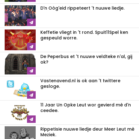
D'n Oòg'eid rippeteert 't nuuwe liedje.
Keffetie vliegt in 't rond. Spuit11Spel ken
gespeuld worre.
De Peperbus et 't nuuwe veldteke n'al, gij
ok?
Vastenavend.nl is ok aan 't twittere
gesloge.
11 Jaar Un Opke Leut wor gevierd mè d'n
ceedee.
Rippetisie nuuwe liedje deur Meer Leut mè
Meziek.