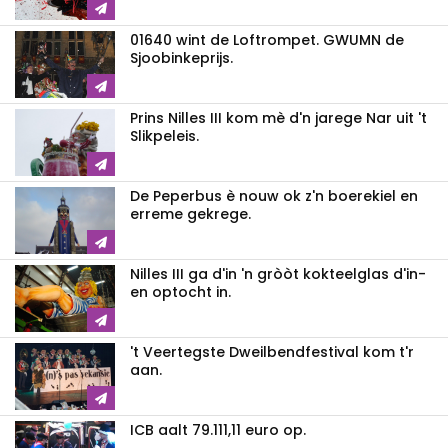
01640 wint de Loftrompet. GWUMN de
Sjoobinkeprijs.
Prins Nilles III kom mè d'n jarege Nar uit 't
Slikpeleis.
De Peperbus è nouw ok z'n boerekiel en
erreme gekrege.
Nilles III ga d'in 'n gròòt kokteelglas d'in-
en optocht in.
't Veertegste Dweilbendfestival kom t'r
aan.
ICB aalt 79.111,11 euro op.