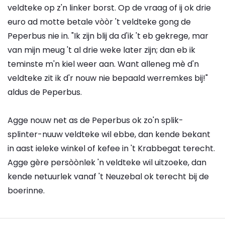
veldteke op z'n linker borst. Op de vraag of ij ok drie
euro ad motte betale vòòr 't veldteke gong de
Peperbus nie in. "Ik zijn blij da d'ik 't eb gekrege, mar
van mijn meug 't al drie weke later zijn; dan eb ik
teminste m'n kiel weer aan. Want alleneg mè d'n
veldteke zit ik d'r nouw nie bepaald werremkes bij!"
aldus de Peperbus.
Agge nouw net as de Peperbus ok zo'n splik-
splinter-nuuw veldteke wil ebbe, dan kende bekant
in aast ieleke winkel of kefee in 't Krabbegat terecht.
Agge gère persòònlek 'n veldteke wil uitzoeke, dan
kende netuurlek vanaf 't Neuzebal ok terecht bij de
boerinne.