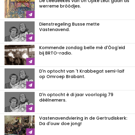
De ceedeekes van Un Opke Leut gaan as
werreme bròòdjes.
Dienstregeling Busse mette
Vastenavend.
Kommende zondag belle mè d'Òog'eid
bij BRTO-radio.
D'n optocht van 't Krabbegat semi-laif
op Omroep Brabant.
D'n optocht è di jaar voorlopig 79
dèèlnemers.
Vastenavendviering in de Gertrudiskerk:
Da d'ouw doe jong!