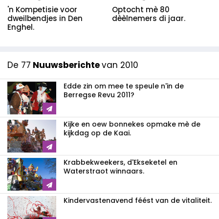
'n Kompetisie voor
Optocht mè 80
dweilbendjes in Den
dèèlnemers di jaar.
Enghel.
De 77
Nuuwsberichte
van 2010
Edde zin om mee te speule n'in de
Berregse Revu 2011?
Kijke en oew bonnekes opmake mè de
kijkdag op de Kaai.
Krabbekweekers, d'Ekseketel en
Waterstraot winnaars.
Kindervastenavend féést van de vitaliteit.