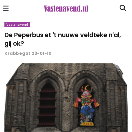
Vastenavend
De Peperbus et 't nuuwe veldteke n'al,
gij ok?
Krabbegat 23-01-10