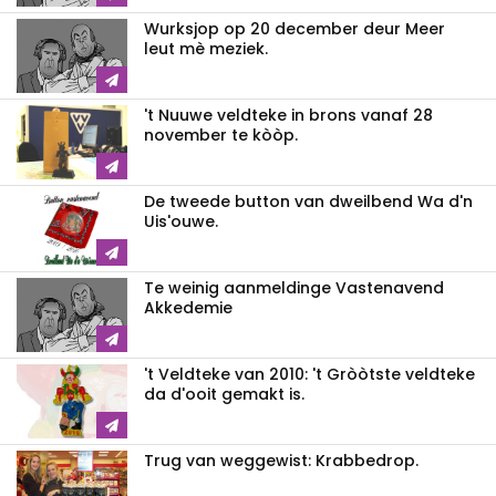
Wurksjop op 20 december deur Meer
leut mè meziek.
't Nuuwe veldteke in brons vanaf 28
november te kòòp.
De tweede button van dweilbend Wa d'n
Uis'ouwe.
Te weinig aanmeldinge Vastenavend
Akkedemie
't Veldteke van 2010: 't Gròòtste veldteke
da d'ooit gemakt is.
Trug van weggewist: Krabbedrop.