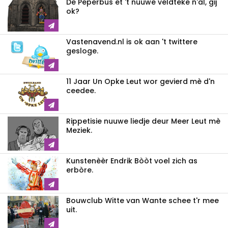
De Peperbus et 't nuuwe veldteke n'al, gij
ok?
Vastenavend.nl is ok aan 't twittere
gesloge.
11 Jaar Un Opke Leut wor gevierd mè d'n
ceedee.
Rippetisie nuuwe liedje deur Meer Leut mè
Meziek.
Kunstenèèr Endrik Bòòt voel zich as
erbòre.
Bouwclub Witte van Wante schee t'r mee
uit.