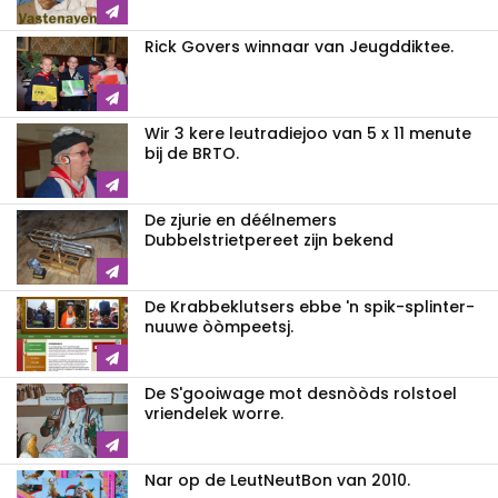
Rick Govers winnaar van Jeugddiktee.
Wir 3 kere leutradiejoo van 5 x 11 menute
bij de BRTO.
De zjurie en déélnemers
Dubbelstrietpereet zijn bekend
De Krabbeklutsers ebbe 'n spik-splinter-
nuuwe òòmpeetsj.
De S'gooiwage mot desnòòds rolstoel
vriendelek worre.
Nar op de LeutNeutBon van 2010.