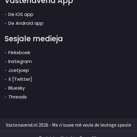
Vastenavend App
De iOS app
De Android app
Sesjale medieja
Féésboek
Instegram
Joetjoep
X [Twitter]
Bluesky
Threads
Vastenavend.nl 2026 - Me n'ouwe mè veule de leutege speule