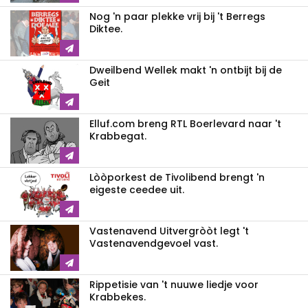
Nog 'n paar plekke vrij bij 't Berregs
Diktee.
Dweilbend Wellek makt 'n ontbijt bij de
Geit
Elluf.com breng RTL Boerlevard naar 't
Krabbegat.
Lòòporkest de Tivolibend brengt 'n
eigeste ceedee uit.
Vastenavend Uitvergròòt legt 't
Vastenavendgevoel vast.
Rippetisie van 't nuuwe liedje voor
Krabbekes.