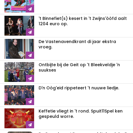
't Binnefiet(s) kesert in 't Zwijns'òòfd aalt
1204 euro op.
De Vastenavendkrant di jaar ekstra
vroeg.
Ontbijte bij de Geit op 't Bleekveldje 'n
suukses
D'n Oòg'eid rippeteert 't nuuwe liedje.
Keffetie vliegt in 't rond. Spuit11Spel ken
gespeuld worre.