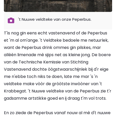
't Nuuwe veldteke van onze Peperbus.
T'is nog gin eens echt vastenavend of de Peperbus
et 'm al om'ange. 't Veldteke bedoele me netuurlek,
want de Peperbus drink ommes gin pilskes, mar
allèèn limenade mè sjips net as kleine jong. De boere
van de Technische Kemissie van Stichting
Vastenavend dochte òògstwaarschijnlek bij d'r eige
me n'ebbe toch niks te doen, late me mar 's 'n
veldteke make vòòr de gròòtste inwòòner van 't
Krabbegat. 't Nuuwe veldteke van de Peperbus zie t'r
gadsamme artstikke goed en ij draag t'm vol trots.
En zo ziede de Peperbus vanaf nouw al mè d't nuuwe