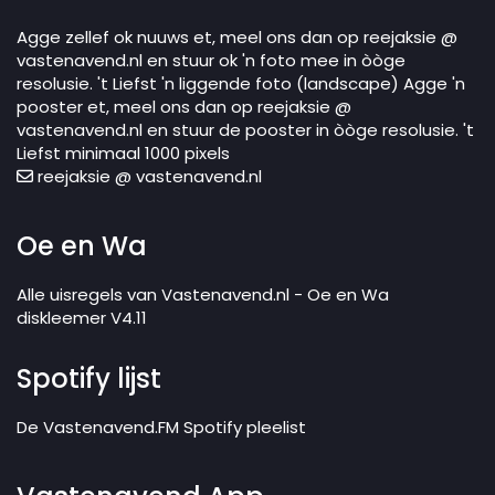
Agge zellef ok nuuws et, meel ons dan op reejaksie @
vastenavend.nl en stuur ok 'n foto mee in òòge
resolusie. 't Liefst 'n liggende foto (landscape) Agge 'n
pooster et, meel ons dan op reejaksie @
vastenavend.nl en stuur de pooster in òòge resolusie. 't
Liefst minimaal 1000 pixels
reejaksie @ vastenavend.nl
Oe en Wa
Alle uisregels van Vastenavend.nl - Oe en Wa
diskleemer V4.11
Spotify lijst
De Vastenavend.FM Spotify pleelist