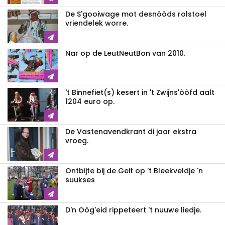
De S'gooiwage mot desnòòds rolstoel
vriendelek worre.
Nar op de LeutNeutBon van 2010.
't Binnefiet(s) kesert in 't Zwijns'òòfd aalt
1204 euro op.
De Vastenavendkrant di jaar ekstra
vroeg.
Ontbijte bij de Geit op 't Bleekveldje 'n
suukses
D'n Oòg'eid rippeteert 't nuuwe liedje.