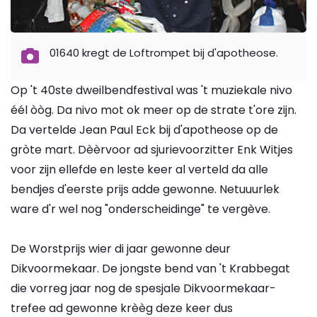
01640 kregt de Loftrompet bij d'apotheose.
Op 't 40ste dweilbendfestival was 't muziekale nivo
éél òòg. Da nivo mot ok meer op de strate t'ore zijn.
Da vertelde Jean Paul Eck bij d'apotheose op de
gròte mart. Dèèrvoor ad sjurievoorzitter Enk Witjes
voor zijn ellefde en leste keer al verteld da alle
bendjes d'eerste prijs adde gewonne. Netuuurlek
ware d'r wel nog "onderscheidinge" te vergève.
De Worstprijs wier di jaar gewonne deur
Dikvoormekaar. De jongste bend van 't Krabbegat
die vorreg jaar nog de spesjale Dikvoormekaar-
trefee ad gewonne krèèg deze keer dus