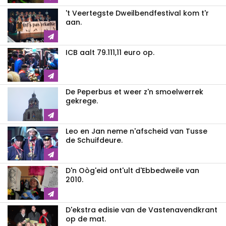
't Veertegste Dweilbendfestival kom t'r
aan.
ICB aalt 79.111,11 euro op.
De Peperbus et weer z'n smoelwerrek
gekrege.
Leo en Jan neme n'afscheid van Tusse
de Schuifdeure.
D'n Oòg'eid ont'ult d'Ebbedweile van
2010.
D'ekstra edisie van de Vastenavendkrant
op de mat.