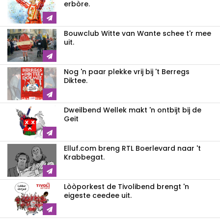
erbòre.
Bouwclub Witte van Wante schee t'r mee
uit.
Nog 'n paar plekke vrij bij 't Berregs
Diktee.
Dweilbend Wellek makt 'n ontbijt bij de
Geit
Elluf.com breng RTL Boerlevard naar 't
Krabbegat.
Lòòporkest de Tivolibend brengt 'n
eigeste ceedee uit.