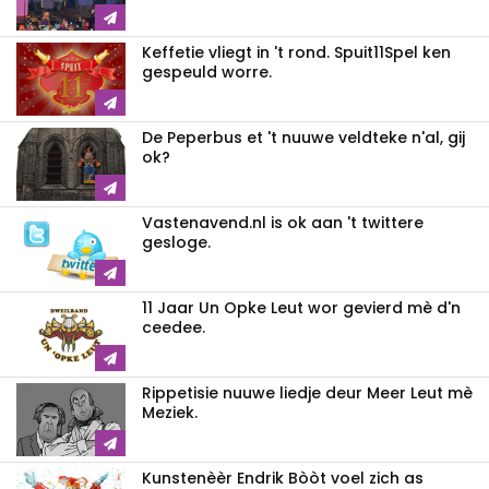
Keffetie vliegt in 't rond. Spuit11Spel ken
gespeuld worre.
De Peperbus et 't nuuwe veldteke n'al, gij
ok?
Vastenavend.nl is ok aan 't twittere
gesloge.
11 Jaar Un Opke Leut wor gevierd mè d'n
ceedee.
Rippetisie nuuwe liedje deur Meer Leut mè
Meziek.
Kunstenèèr Endrik Bòòt voel zich as