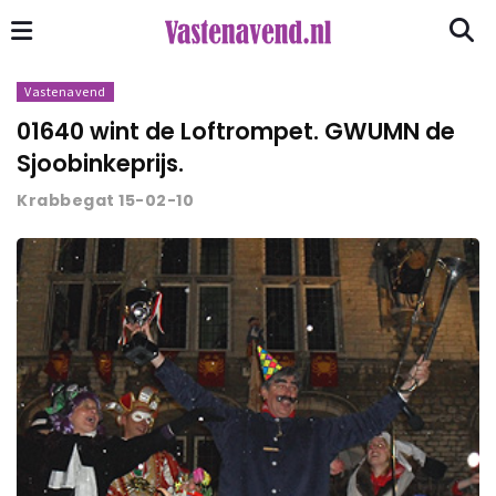
Vastenavend
01640 wint de Loftrompet. GWUMN de
Sjoobinkeprijs.
Krabbegat 15-02-10