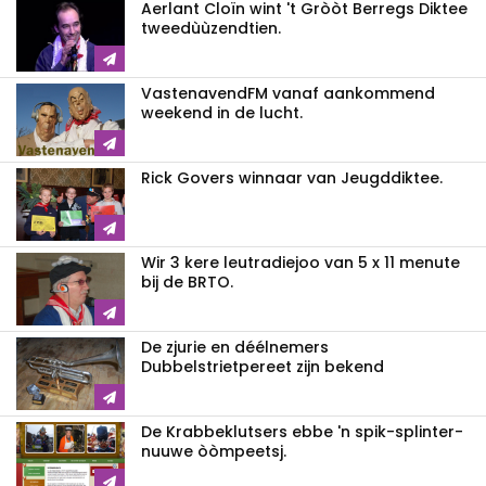
Aerlant Cloïn wint 't Gròòt Berregs Diktee
tweedùùzendtien.
VastenavendFM vanaf aankommend
weekend in de lucht.
Rick Govers winnaar van Jeugddiktee.
Wir 3 kere leutradiejoo van 5 x 11 menute
bij de BRTO.
De zjurie en déélnemers
Dubbelstrietpereet zijn bekend
De Krabbeklutsers ebbe 'n spik-splinter-
nuuwe òòmpeetsj.