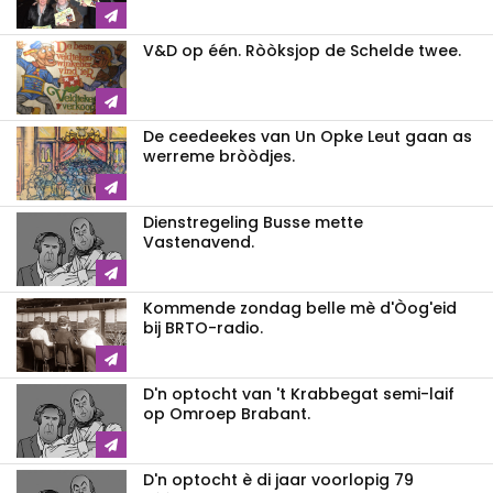
V&D op één. Ròòksjop de Schelde twee.
De ceedeekes van Un Opke Leut gaan as
werreme bròòdjes.
Dienstregeling Busse mette
Vastenavend.
Kommende zondag belle mè d'Òog'eid
bij BRTO-radio.
D'n optocht van 't Krabbegat semi-laif
op Omroep Brabant.
D'n optocht è di jaar voorlopig 79