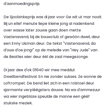
d'aanmoedingsprijs.
De Sjoobinkeprijs was di jaar voor Ge wit ut mar nooit.
Bij un ellef menute liepe kleine jong al nadenkend
over wasse later zouwe gaan doen mette
Vastenavend, bij de bouwclub of gewòòn dweil, deur
een Enny Uisman deur. De tekst "Vastenavend, da
d'ouw d'oe jong!" op de meledie van "Hey Jude" van
de Beatles wier deur éél de zaal meegezonge.
Di jaar dee d'ok 01640 wir mee meddut
Dweilbendfestival. En nie zonder sukses. Ze wonne de
Loftrompet. De bend liet zich in een rolstoel deur
sjarmante verplèègsters douwe. Na wa d'ammezuur
wa wier ingeblaze speulde de manne een gèèf
stukske meziek.