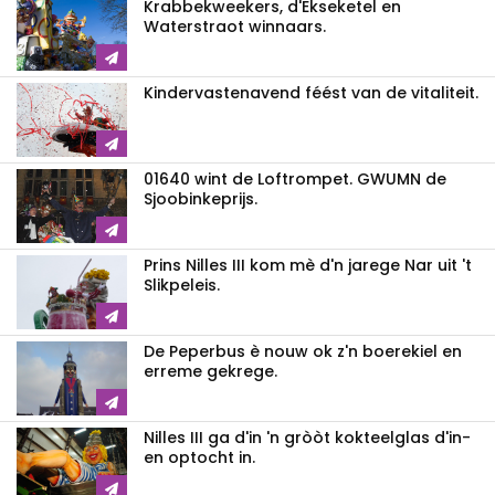
Krabbekweekers, d'Ekseketel en
Waterstraot winnaars.
Kindervastenavend féést van de vitaliteit.
01640 wint de Loftrompet. GWUMN de
Sjoobinkeprijs.
Prins Nilles III kom mè d'n jarege Nar uit 't
Slikpeleis.
De Peperbus è nouw ok z'n boerekiel en
erreme gekrege.
Nilles III ga d'in 'n gròòt kokteelglas d'in-
en optocht in.