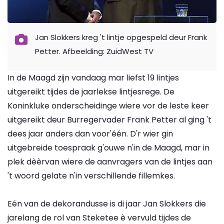
Jan Slokkers kreg 't lintje opgespeld deur Frank
Petter. Afbeelding: ZuidWest TV
In de Maagd zijn vandaag mar liefst 19 lintjes
uitgereikt tijdes de jaarlekse lintjesrege. De
Koninkluke onderscheidinge wiere vor de leste keer
uitgereikt deur Burregervader Frank Petter al ging 't
dees jaar anders dan voor'één. D'r wier gin
uitgebreide toespraak g'ouwe n'in de Maagd, mar in
plek dèèrvan wiere de aanvragers van de lintjes aan
't woord gelate n'in verschillende fillemkes.
Eén van de dekorandusse is di jaar Jan Slokkers die
jarelang de rol van Steketee è vervuld tijdes de