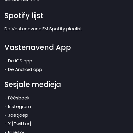
Spotify lijst
De Vastenavend.FM Spotify pleelist
Vastenavend App
De iOS app
De Android app
Sesjale medieja
Féésboek
Instegram
Joetjoep
X [Twitter]
Bluesky