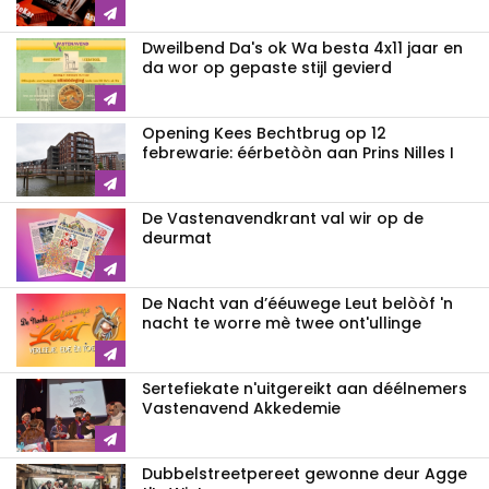
Dweilbend Da's ok Wa besta 4x11 jaar en
da wor op gepaste stijl gevierd
Opening Kees Bechtbrug op 12
febrewarie: éérbetòòn aan Prins Nilles I
De Vastenavendkrant val wir op de
deurmat
De Nacht van d’ééuwege Leut belòòf 'n
nacht te worre mè twee ont'ullinge
Sertefiekate n'uitgereikt aan déélnemers
Vastenavend Akkedemie
Dubbelstreetpereet gewonne deur Agge