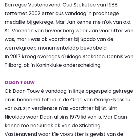
Berregse Vastenavend. Oud Steketee van 1988
tottemet 2002 etter dus vandaag 'n prachtege
medallie bij gekrege. Mar Jan kenne me n'ok van o.a.
St. Vrienden van Lievensberg waar Jan voorzitter van
was, mar ij was ok voorzitter bij Spado van de
werrekgroep monumentelòòp bevobbeld.
In 2017 kreeg overeges d'uidege Steketee, Dennis van
Tilborg, ok 'n Koninkluke onderscheiding.
Daan Touw
Ok Daan Touw è vandaag 'n lintje opgespeld gekrege
en is benoemd tot Lid in de Orde van Oranje-Nassau
vor o.a. zijn verdienste n'as voorzitter bij St. Sint
Nicolaas waar Daan al sins 1979 lid van is. Mar Daan
kenne me netuurlek ok van de Stichting
Vastenavend waar t'ie voorzitter is gewist van de