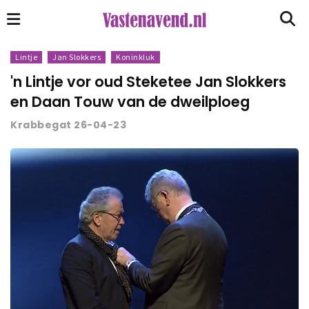
Lintje
Jan Slokkers
Koninkluk
'n Lintje vor oud Steketee Jan Slokkers
en Daan Touw van de dweilploeg
Krabbegat 26-04-23