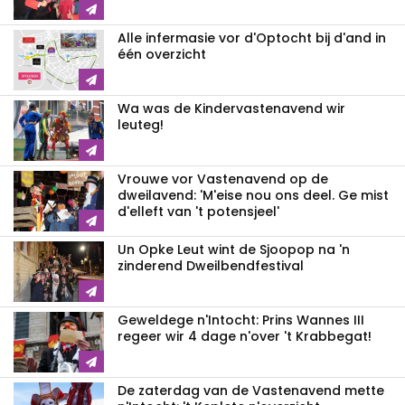
Alle infermasie vor d'Optocht bij d'and in
één overzicht
Wa was de Kindervastenavend wir
leuteg!
Vrouwe vor Vastenavend op de
dweilavend: 'M'eise nou ons deel. Ge mist
d'elleft van 't potensjeel'
Un Opke Leut wint de Sjoopop na 'n
zinderend Dweilbendfestival
Geweldege n'Intocht: Prins Wannes III
regeer wir 4 dage n'over 't Krabbegat!
De zaterdag van de Vastenavend mette