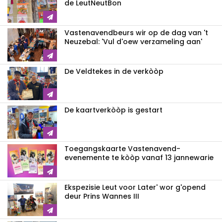
de LeutNeutBon
Vastenavendbeurs wir op de dag van 't
Neuzebal: 'Vul d'oew verzameling aan'
De Veldtekes in de verkòòp
De kaartverkòòp is gestart
Toegangskaarte Vastenavend-
evenemente te kòòp vanaf 13 jannewarie
Ekspezisie Leut voor Later' wor g'opend
deur Prins Wannes III