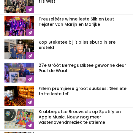
t'Is Wist
Treuzelèèrs winne leste Slik en Leut
Tejater van Marijn en Marijke
Kop Steketee bij 't pliesieburo in ere
ersteld
27e Gròòt Berregs Diktee gewonne deur
Paul de Waal
Fillem prumjèère gròòt suukses: 'Geniete
totte leste tel'
Krabbegatse Brouwsels op Spotify en
Apple Music. Nouw nog meer
vastenavendmeziek te strieme