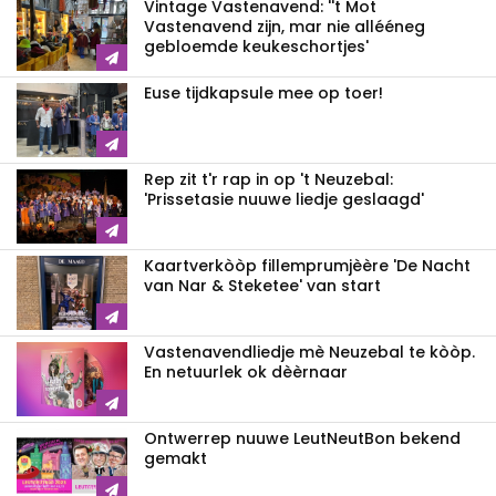
Vintage Vastenavend: ''t Mot
Vastenavend zijn, mar nie allééneg
gebloemde keukeschortjes'
Euse tijdkapsule mee op toer!
Rep zit t'r rap in op 't Neuzebal:
'Prissetasie nuuwe liedje geslaagd'
Kaartverkòòp fillemprumjèère 'De Nacht
van Nar & Steketee' van start
Vastenavendliedje mè Neuzebal te kòòp.
En netuurlek ok dèèrnaar
Ontwerrep nuuwe LeutNeutBon bekend
gemakt