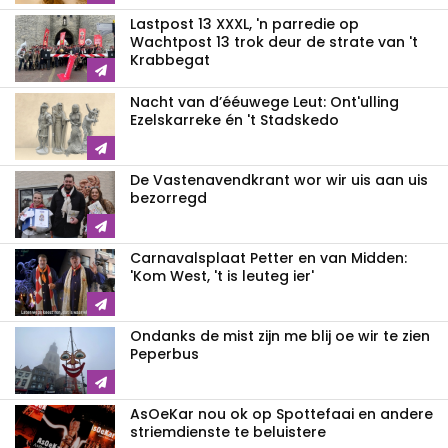
Lastpost 13 XXXL, 'n parredie op
Wachtpost 13 trok deur de strate van 't
Krabbegat
Nacht van d’ééuwege Leut: Ont'ulling
Ezelskarreke én 't Stadskedo
De Vastenavendkrant wor wir uis aan uis
bezorregd
Carnavalsplaat Petter en van Midden:
'Kom West, 't is leuteg ier'
Ondanks de mist zijn me blij oe wir te zien
Peperbus
AsOeKar nou ok op Spottefaai en andere
striemdienste te beluistere