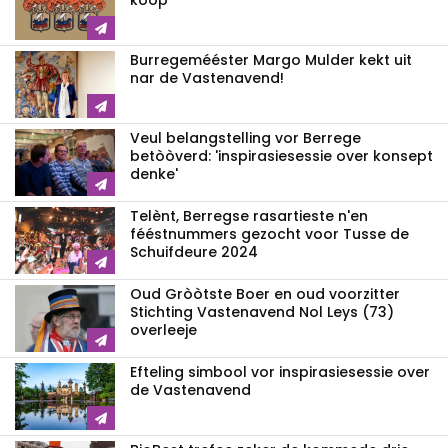
kòòp
Burregemééster Margo Mulder kekt uit
nar de Vastenavend!
Veul belangstelling vor Berrege
betòòverd: 'inspirasiesessie over konsept
denke'
Telènt, Berregse rasartieste n'en
fééstnummers gezocht voor Tusse de
Schuifdeure 2024
Oud Gròòtste Boer en oud voorzitter
Stichting Vastenavend Nol Leys (73)
overleeje
Efteling simbool vor inspirasiesessie over
de Vastenavend