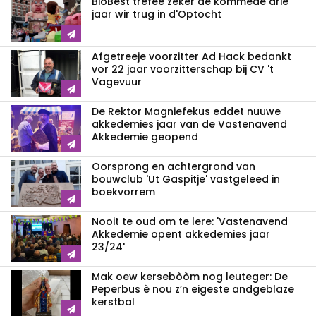
BioBest trefee zeker de kommede drie
jaar wir trug in d'Optocht
Afgetreeje voorzitter Ad Hack bedankt
vor 22 jaar voorzitterschap bij CV 't
Vagevuur
De Rektor Magniefekus eddet nuuwe
akkedemies jaar van de Vastenavend
Akkedemie geopend
Oorsprong en achtergrond van
bouwclub 'Ut Gaspitje' vastgeleed in
boekvorrem
Nooit te oud om te lere: 'Vastenavend
Akkedemie opent akkedemies jaar
23/24'
Mak oew kersebòòm nog leuteger: De
Peperbus è nou z’n eigeste andgeblaze
kerstbal