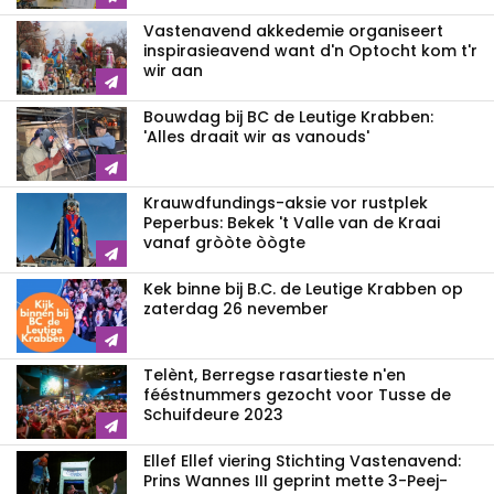
Vastenavend akkedemie organiseert
inspirasieavend want d'n Optocht kom t'r
wir aan
Bouwdag bij BC de Leutige Krabben:
'Alles draait wir as vanouds'
Krauwdfundings-aksie vor rustplek
Peperbus: Bekek 't Valle van de Kraai
vanaf gròòte òògte
Kek binne bij B.C. de Leutige Krabben op
zaterdag 26 nevember
Telènt, Berregse rasartieste n'en
fééstnummers gezocht voor Tusse de
Schuifdeure 2023
Ellef Ellef viering Stichting Vastenavend:
Prins Wannes III geprint mette 3-Peej-