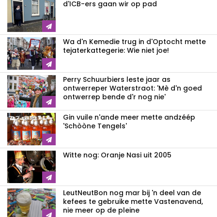
d'ICB-ers gaan wir op pad
Wa d'n Kemedie trug in d'Optocht mette
tejaterkattegerie: Wie niet joe!
Perry Schuurbiers leste jaar as
ontwerreper Waterstraot: 'Mè d'n goed
ontwerrep bende d'r nog nie'
Gin vuile n'ande meer mette andzéép
'Schòòne Tengels'
Witte nog: Oranje Nasi uit 2005
LeutNeutBon nog mar bij 'n deel van de
kefees te gebruike mette Vastenavend,
nie meer op de pleine