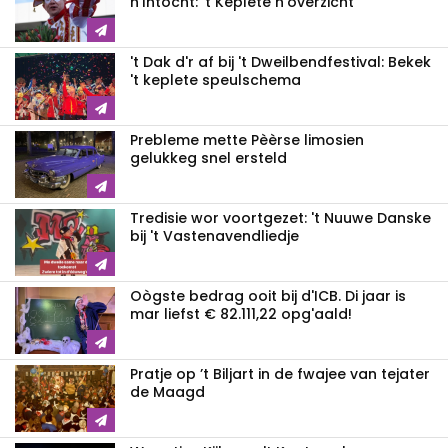
n'Intocht: 't Keplete n'overzicht
't Dak d'r af bij 't Dweilbendfestival: Bekek
't keplete speulschema
Prebleme mette Pèèrse limosien
gelukkeg snel ersteld
Tredisie wor voortgezet: 't Nuuwe Danske
bij 't Vastenavendliedje
Oògste bedrag ooit bij d'ICB. Di jaar is
mar liefst € 82.111,22 opg'aald!
Pratje op ’t Biljart in de fwajee van tejater
de Maagd