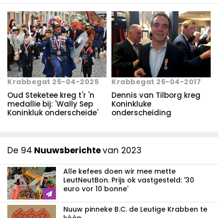
Krabbegat 25-04-2025
Krabbegat 26-04-2017
Oud Steketee kreg t'r 'n
Dennis van Tilborg kreg
medallie bij: 'Wally Sep
Koninkluke
Koninkluk onderscheide'
onderscheiding
De 94
Nuuwsberichte
van 2023
Alle kefees doen wir mee mette
LeutNeutBon. Prijs ok vastgesteld: '30
euro vor 10 bonne'
Nuuw pinneke B.C. de Leutige Krabben te