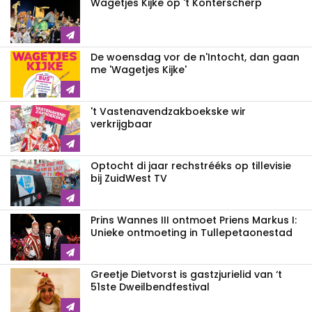
Wagetjes Kijke op 't Konterscherp
De woensdag vor de n'Intocht, dan gaan
me 'Wagetjes Kijke'
't Vastenavendzakboekske wir
verkrijgbaar
Optocht di jaar rechstrééks op tillevisie
bij ZuidWest TV
Prins Wannes III ontmoet Priens Markus I:
Unieke ontmoeting in Tullepetaonestad
Greetje Dietvorst is gastzjurielid van ‘t
51ste Dweilbendfestival