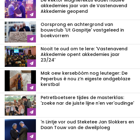
De Rektor Magniefekus eddet nuuwe
akkedemies jaar van de Vastenavend
Akkedemie geopend
Oorsprong en achtergrond van
bouwclub 'Ut Gaspitje' vastgeleed in
boekvorrem
Nooit te oud om te lere: 'Vastenavend
Akkedemie opent akkedemies jaar
23/24'
Mak oew kersebòòm nog leuteger: De
Peperbus è nou z’n eigeste andgeblaze
kerstbal
Petretboetsere tijdes de masterklas:
'zoeke nar de juiste lijne n'en ver'oudinge'
'n Lintje vor oud Steketee Jan Slokkers en
Daan Touw van de dweilploeg