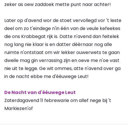
zeker as oew zaddoek mette punt naar achter!
Later op d'avend wor de stoet vervollegd vor 't leste
deel om zo t'eindege n'in één van de veule kefeekes
die ons Krabbegat rijk is. Datte n'avend dan feitelek
nog lang nie klaar is en datter dèèrnaar nog alle
ruimte n'ontstaat om wir lekker ouwerwets te gaan
dweile mag gin verrassing zijn en oeve me n'oe vast
nie uit te legge. Ge wit ommes, atte n'avend over ga
in de nacht ebbe me d'ééuwege Leut!
De Nacht van d'ééuwege Leut
Zaterdagavend 11 febrewarie om allef nege bij 't
Markiezen'of