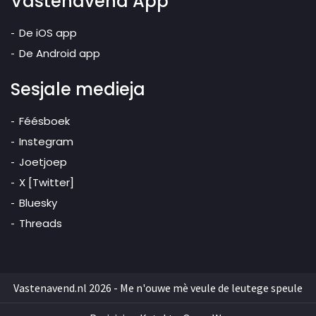
Vastenavend App
De iOS app
De Android app
Sesjale medieja
Féésboek
Instegram
Joetjoep
X [Twitter]
Bluesky
Threads
Vastenavend.nl 2026 - Me n'ouwe mè veule de leutege speule