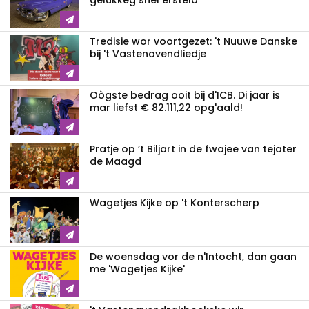
gelukkeg snel ersteld
Tredisie wor voortgezet: 't Nuuwe Danske
bij 't Vastenavendliedje
Oògste bedrag ooit bij d'ICB. Di jaar is
mar liefst € 82.111,22 opg'aald!
Pratje op ’t Biljart in de fwajee van tejater
de Maagd
Wagetjes Kijke op 't Konterscherp
De woensdag vor de n'Intocht, dan gaan
me 'Wagetjes Kijke'