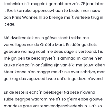
technieke is 't mogelek gemakt om zo'n 75 jaar later
't Ezelskarreke oppenuuwt aan te biede, mar nouw
aan Prins Wannes III. Zo brenge me 't verleeje trug in
't ede.
Mè dweilmeziek en 'n gèève stoet trekke me
vervolleges nar de Gròòte Mart. En dèèr ga d'iets
gebeure wa nog nooit mè dees dage is vertòònd, t'is
mè gin pen te beschrijve! 't Is ammaal in kanne n'en
kruike n'en zal 'n ont'ulling zijn van è'k-me-jouw-dèèr!
Meer kenne n'en magge me d'r nie over schrijve, mar
ge kreg dus zogezeed twee ont'ullinge deze n'avend.
En de leste is echt 'n bééldege! Na deze n'avend
zulde begrijpe waarom me n't zo g'eim ebbe g'ouwe,
mar deze gate vastenavendgeschiedenis in. Da's zo