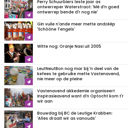
Perry Schuurbiers leste jaar as
ontwerreper Waterstraot: 'Mè d'n goed
ontwerrep bende d'r nog nie'
Gin vuile n'ande meer mette andzéép
'Schòòne Tengels'
Witte nog: Oranje Nasi uit 2005
LeutNeutBon nog mar bij 'n deel van de
kefees te gebruike mette Vastenavend,
nie meer op de pleine
Vastenavend akkedemie organiseert
inspirasieavend want d'n Optocht kom t'r
wir aan
Bouwdag bij BC de Leutige Krabben:
'Alles draait wir as vanouds'