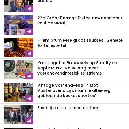
ersteld
27e Gròòt Berregs Diktee gewonne deur
Paul de Waal
Fillem prumjèère gròòt suukses: 'Geniete
totte leste tel'
Krabbegatse Brouwsels op Spotify en
Apple Music. Nouw nog meer
vastenavendmeziek te strieme
Vintage Vastenavend: ''t Mot
Vastenavend zijn, mar nie allééneg
gebloemde keukeschortjes'
Euse tijdkapsule mee op toer!