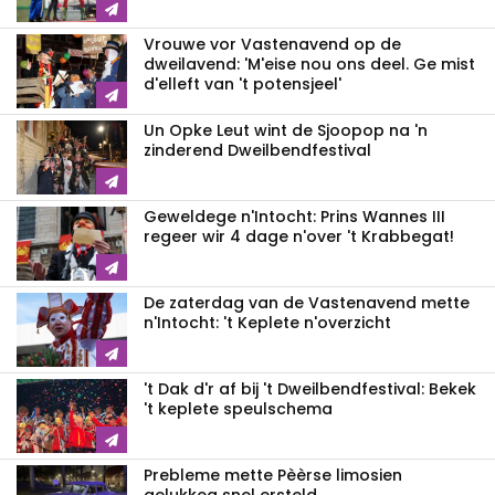
Vrouwe vor Vastenavend op de
dweilavend: 'M'eise nou ons deel. Ge mist
d'elleft van 't potensjeel'
Un Opke Leut wint de Sjoopop na 'n
zinderend Dweilbendfestival
Geweldege n'Intocht: Prins Wannes III
regeer wir 4 dage n'over 't Krabbegat!
De zaterdag van de Vastenavend mette
n'Intocht: 't Keplete n'overzicht
't Dak d'r af bij 't Dweilbendfestival: Bekek
't keplete speulschema
Prebleme mette Pèèrse limosien