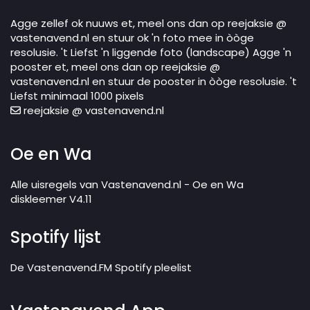
Agge zellef ok nuuws et, meel ons dan op reejaksie @
vastenavend.nl en stuur ok 'n foto mee in òòge
resolusie. 't Liefst 'n liggende foto (landscape) Agge 'n
pooster et, meel ons dan op reejaksie @
vastenavend.nl en stuur de pooster in òòge resolusie. 't
Liefst minimaal 1000 pixels
reejaksie @ vastenavend.nl
Oe en Wa
Alle uisregels van Vastenavend.nl - Oe en Wa
diskleemer V4.11
Spotify lijst
De Vastenavend.FM Spotify pleelist