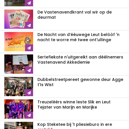
De Vastenavendkrant val wir op de
deurmat
De Nacht van d’ééuwege Leut belòòf 'n
nacht te worre mè twee ont'ullinge
Sertefiekate n'uitgereikt aan déélnemers
Vastenavend Akkedemie
Dubbelstreetpereet gewonne deur Agge
t'Is Wist
Treuzelèèrs winne leste Slik en Leut
Tejater van Marijn en Marijke
Kop Steketee bij 't pliesieburo in ere