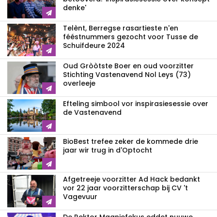
denke'
Telènt, Berregse rasartieste n'en
fééstnummers gezocht voor Tusse de
Schuifdeure 2024
Oud Gròòtste Boer en oud voorzitter
Stichting Vastenavend Nol Leys (73)
overleeje
Efteling simbool vor inspirasiesessie over
de Vastenavend
BioBest trefee zeker de kommede drie
jaar wir trug in d'Optocht
Afgetreeje voorzitter Ad Hack bedankt
vor 22 jaar voorzitterschap bij CV 't
Vagevuur