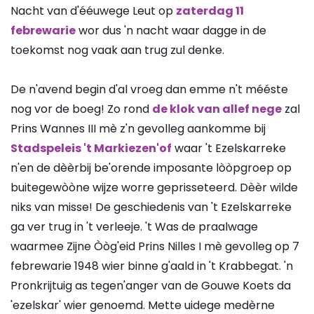
Nacht van d'ééuwege Leut op
zaterdag 11
febrewarie
wor dus 'n nacht waar dagge in de
toekomst nog vaak aan trug zul denke.
De n'avend begin d'al vroeg dan emme n't mééste
nog vor de boeg! Zo rond
de klok van allef nege
zal
Prins Wannes III mè z'n gevolleg aankomme bij
Stadspeleis 't Markiezen'of
waar 't Ezelskarreke
n'en de dèèrbij be'orende imposante lòòpgroep op
buitegewòòne wijze worre geprisseteerd. Dèèr wilde
niks van misse! De geschiedenis van 't Ezelskarreke
ga ver trug in 't verleeje. 't Was de praalwage
waarmee Zijne Òòg'eid Prins Nilles I mè gevolleg op 7
febrewarie 1948 wier binne g'aald in 't Krabbegat. 'n
Pronkrijtuig as tegen'anger van de Gouwe Koets da
'ezelskar' wier genoemd. Mette uidege medèrne