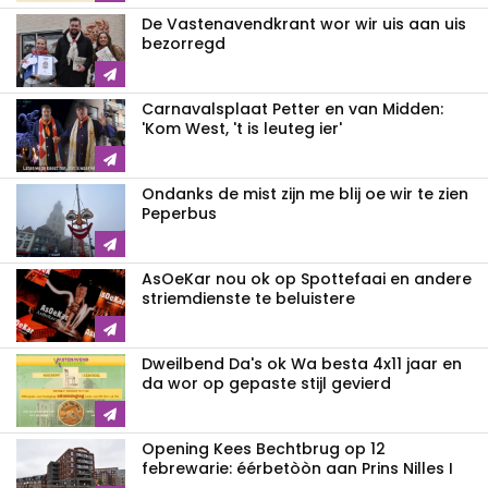
De Vastenavendkrant wor wir uis aan uis
bezorregd
Carnavalsplaat Petter en van Midden:
'Kom West, 't is leuteg ier'
Ondanks de mist zijn me blij oe wir te zien
Peperbus
AsOeKar nou ok op Spottefaai en andere
striemdienste te beluistere
Dweilbend Da's ok Wa besta 4x11 jaar en
da wor op gepaste stijl gevierd
Opening Kees Bechtbrug op 12
febrewarie: éérbetòòn aan Prins Nilles I