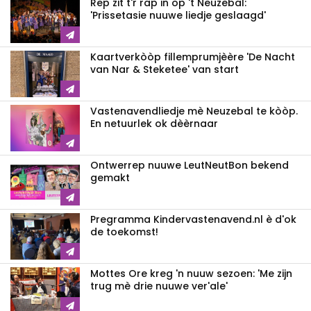
Rep zit t'r rap in op 't Neuzebal:
'Prissetasie nuuwe liedje geslaagd'
Kaartverkòòp fillemprumjèère 'De Nacht
van Nar & Steketee' van start
Vastenavendliedje mè Neuzebal te kòòp.
En netuurlek ok dèèrnaar
Ontwerrep nuuwe LeutNeutBon bekend
gemakt
Pregramma Kindervastenavend.nl è d'ok
de toekomst!
Mottes Ore kreg 'n nuuw sezoen: 'Me zijn
trug mè drie nuuwe ver'ale'