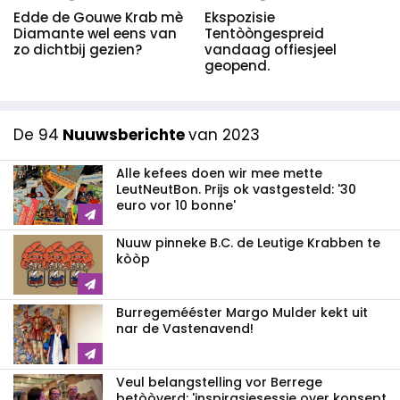
Edde de Gouwe Krab mè
Ekspozisie
Diamante wel eens van
Tentòòngespreid
zo dichtbij gezien?
vandaag offiesjeel
geopend.
De 94
Nuuwsberichte
van 2023
Alle kefees doen wir mee mette
LeutNeutBon. Prijs ok vastgesteld: '30
euro vor 10 bonne'
Nuuw pinneke B.C. de Leutige Krabben te
kòòp
Burregemééster Margo Mulder kekt uit
nar de Vastenavend!
Veul belangstelling vor Berrege
betòòverd: 'inspirasiesessie over konsept