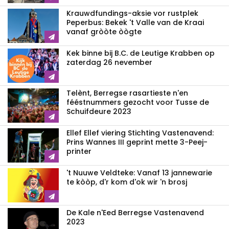
Krauwdfundings-aksie vor rustplek
Peperbus: Bekek 't Valle van de Kraai
vanaf gròòte òògte
Kek binne bij B.C. de Leutige Krabben op
zaterdag 26 nevember
Telènt, Berregse rasartieste n'en
fééstnummers gezocht voor Tusse de
Schuifdeure 2023
Ellef Ellef viering Stichting Vastenavend:
Prins Wannes III geprint mette 3-Peej-
printer
't Nuuwe Veldteke: Vanaf 13 jannewarie
te kòòp, d'r kom d'ok wir 'n brosj
De Kale n'Eed Berregse Vastenavend
2023