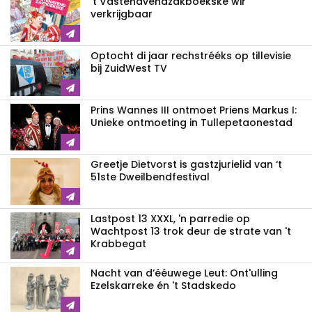
't Vastenavendzakboekske wir
verkrijgbaar
Optocht di jaar rechstrééks op tillevisie
bij ZuidWest TV
Prins Wannes III ontmoet Priens Markus I:
Unieke ontmoeting in Tullepetaonestad
Greetje Dietvorst is gastzjurielid van ‘t
51ste Dweilbendfestival
Lastpost 13 XXXL, 'n parredie op
Wachtpost 13 trok deur de strate van 't
Krabbegat
Nacht van d’ééuwege Leut: Ont'ulling
Ezelskarreke én 't Stadskedo