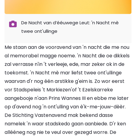
De Nacht van d’ééuwege Leut: 'n Nacht mè
twee ont'ullinge
Me staan aan de vooravend van 'n nacht die me nou
al memorabel magge noeme. 'n Nacht die oe dikkels
zal verrasse n'in 't verleeje, ede, mar zeker ok in de
toekomst. 'n Nacht mè mar liefst twee ont'ullinge
waarvan d'r nog één arstikke g'eim is. Zo wor eerst
vor Stadspeleis 't Markiezen'of 't Ezelskarreke
aangebooje n'aan Prins Wannes III en ebbe me later
op d'avend nog 'n ont'ulling van è'k-me-jouw-dèèr.
De Stichting Vastenavend mak bekend dasse
namelek 'n waar stadskedo gaan aanbiede. D'r ken
allééneg nog nie te veul over gezegd worre. De