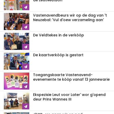
de LeutNeutBon
Vastenavendbeurs wir op de dag van 't
Neuzebal: 'Vul d'oew verzameling aan'
De Veldtekes in de verkòòp
De kaartverkòòp is gestart
Toegangskaarte Vastenavend-
evenemente te kòòp vanaf 13 jannewarie
Ekspezisie Leut voor Later' wor g'opend
deur Prins Wannes III