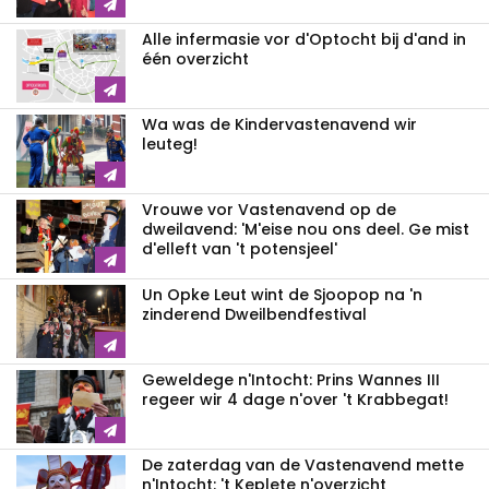
Alle infermasie vor d'Optocht bij d'and in
één overzicht
Wa was de Kindervastenavend wir
leuteg!
Vrouwe vor Vastenavend op de
dweilavend: 'M'eise nou ons deel. Ge mist
d'elleft van 't potensjeel'
Un Opke Leut wint de Sjoopop na 'n
zinderend Dweilbendfestival
Geweldege n'Intocht: Prins Wannes III
regeer wir 4 dage n'over 't Krabbegat!
De zaterdag van de Vastenavend mette
n'Intocht: 't Keplete n'overzicht