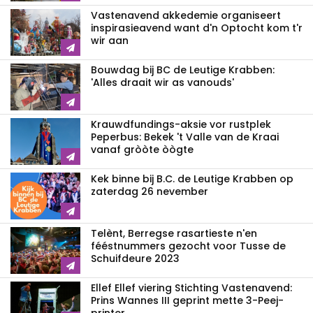
Vastenavend akkedemie organiseert
inspirasieavend want d'n Optocht kom t'r
wir aan
Bouwdag bij BC de Leutige Krabben:
'Alles draait wir as vanouds'
Krauwdfundings-aksie vor rustplek
Peperbus: Bekek 't Valle van de Kraai
vanaf gròòte òògte
Kek binne bij B.C. de Leutige Krabben op
zaterdag 26 nevember
Telènt, Berregse rasartieste n'en
fééstnummers gezocht voor Tusse de
Schuifdeure 2023
Ellef Ellef viering Stichting Vastenavend:
Prins Wannes III geprint mette 3-Peej-