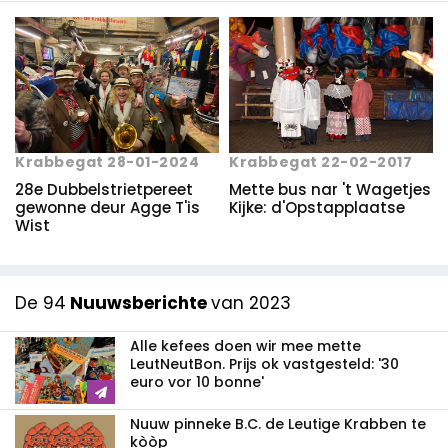
Krabbegat 28-01-2024
Krabbegat 22-02-2017
28e Dubbelstrietpereet
Mette bus nar 't Wagetjes
gewonne deur Agge T'is
Kijke: d'Opstapplaatse
Wist
De 94
Nuuwsberichte
van 2023
Alle kefees doen wir mee mette
LeutNeutBon. Prijs ok vastgesteld: '30
euro vor 10 bonne'
Nuuw pinneke B.C. de Leutige Krabben te
kòòp