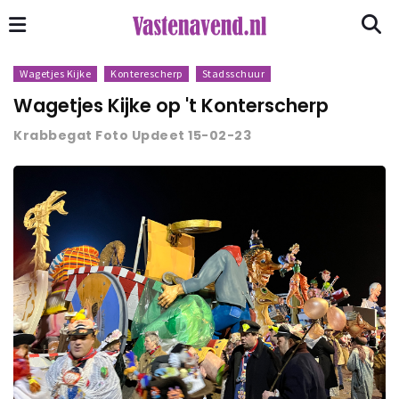
Wagetjes Kijke
Konterescherp
Stadsschuur
Wagetjes Kijke op 't Konterscherp
Krabbegat Foto Updeet 15-02-23