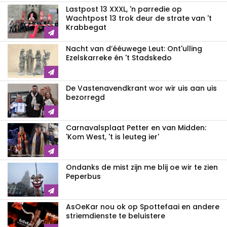
Lastpost 13 XXXL, 'n parredie op
Wachtpost 13 trok deur de strate van 't
Krabbegat
Nacht van d’ééuwege Leut: Ont'ulling
Ezelskarreke én 't Stadskedo
De Vastenavendkrant wor wir uis aan uis
bezorregd
Carnavalsplaat Petter en van Midden:
'Kom West, 't is leuteg ier'
Ondanks de mist zijn me blij oe wir te zien
Peperbus
AsOeKar nou ok op Spottefaai en andere
striemdienste te beluistere