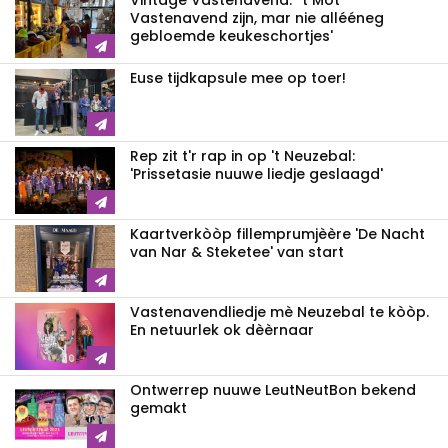
Vintage Vastenavend: ''t Mot
Vastenavend zijn, mar nie allééneg
gebloemde keukeschortjes'
Euse tijdkapsule mee op toer!
Rep zit t'r rap in op 't Neuzebal:
'Prissetasie nuuwe liedje geslaagd'
Kaartverkòòp fillemprumjèère 'De Nacht
van Nar & Steketee' van start
Vastenavendliedje mè Neuzebal te kòòp.
En netuurlek ok dèèrnaar
Ontwerrep nuuwe LeutNeutBon bekend
gemakt