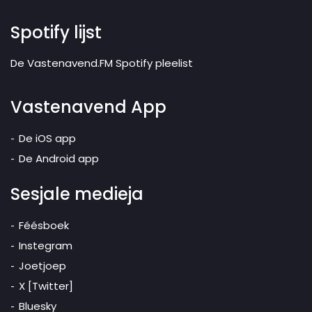
Spotify lijst
De Vastenavend.FM Spotify pleelist
Vastenavend App
De iOS app
De Android app
Sesjale medieja
Féésboek
Instegram
Joetjoep
X [Twitter]
Bluesky