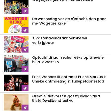
De woensdag vor de n'Intocht, dan gaan
me 'Wagetjes Kijke'
't Vastenavendzakboekske wir
verkrijgbaar
Optocht di jaar rechstrééks op tillevisie
bij ZuidWest TV
Prins Wannes III ontmoet Priens Markus I:
Unieke ontmoeting in Tullepetaonestad
Greetje Dietvorst is gastzjurielid van ‘t
51ste Dweilbendfestival