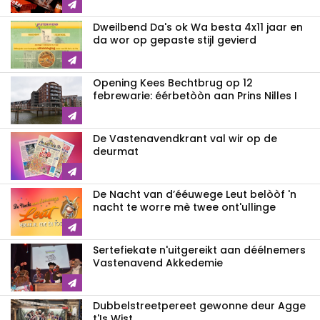
Dweilbend Da's ok Wa besta 4x11 jaar en
da wor op gepaste stijl gevierd
Opening Kees Bechtbrug op 12
febrewarie: éérbetòòn aan Prins Nilles I
De Vastenavendkrant val wir op de
deurmat
De Nacht van d’ééuwege Leut belòòf 'n
nacht te worre mè twee ont'ullinge
Sertefiekate n'uitgereikt aan déélnemers
Vastenavend Akkedemie
Dubbelstreetpereet gewonne deur Agge
t'Is Wist