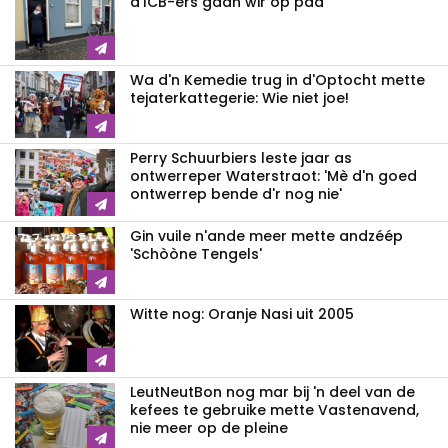
d'ICB-ers gaan wir op pad
Wa d'n Kemedie trug in d'Optocht mette
tejaterkattegerie: Wie niet joe!
Perry Schuurbiers leste jaar as
ontwerreper Waterstraot: 'Mè d'n goed
ontwerrep bende d'r nog nie'
Gin vuile n'ande meer mette andzéép
'Schòòne Tengels'
Witte nog: Oranje Nasi uit 2005
LeutNeutBon nog mar bij 'n deel van de
kefees te gebruike mette Vastenavend,
nie meer op de pleine