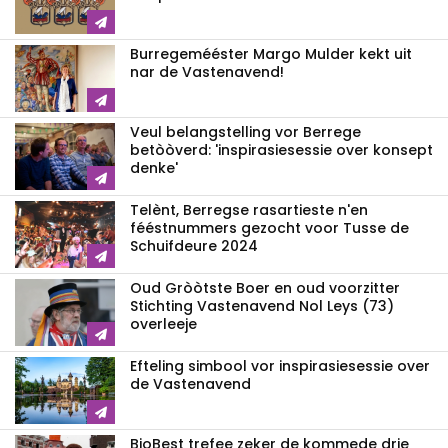
Burregemééster Margo Mulder kekt uit
nar de Vastenavend!
Veul belangstelling vor Berrege
betòòverd: 'inspirasiesessie over konsept
denke'
Telènt, Berregse rasartieste n'en
fééstnummers gezocht voor Tusse de
Schuifdeure 2024
Oud Gròòtste Boer en oud voorzitter
Stichting Vastenavend Nol Leys (73)
overleeje
Efteling simbool vor inspirasiesessie over
de Vastenavend
BioBest trefee zeker de kommede drie