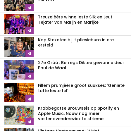
Treuzelèèrs winne leste Slik en Leut
Tejater van Marijn en Marijke
Kop Steketee bij 't pliesieburo in ere
ersteld
27e Gròòt Berregs Diktee gewonne deur
Paul de Waal
Fillem prumjèère gròòt suukses: 'Geniete
totte leste tel'
Krabbegatse Brouwsels op Spotify en
Apple Music. Nouw nog meer
vastenavendmeziek te strieme