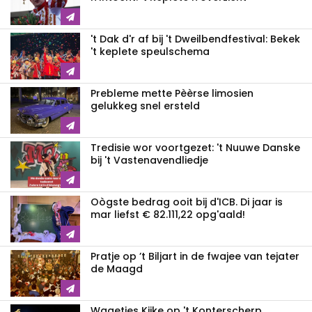
't Dak d'r af bij 't Dweilbendfestival: Bekek
't keplete speulschema
Prebleme mette Pèèrse limosien
gelukkeg snel ersteld
Tredisie wor voortgezet: 't Nuuwe Danske
bij 't Vastenavendliedje
Oògste bedrag ooit bij d'ICB. Di jaar is
mar liefst € 82.111,22 opg'aald!
Pratje op ’t Biljart in de fwajee van tejater
de Maagd
Wagetjes Kijke op 't Konterscherp