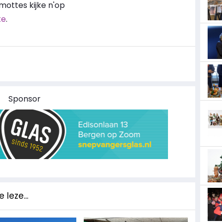
ottes kijke n'op
ke
.
Sponsor
 leze...