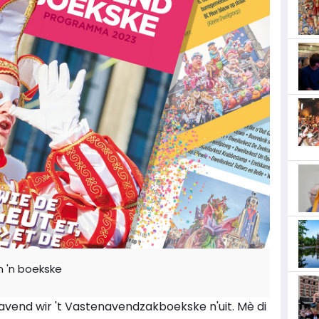
 'n boekske
navend wir 't Vastenavendzakboekske n'uit. Mè di