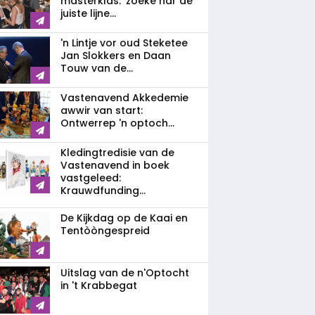
masterklas: 'zoeke nar de
juiste lijne...
'n Lintje vor oud Steketee
Jan Slokkers en Daan
Touw van de...
Vastenavend Akkedemie
awwir van start:
Ontwerrep 'n optoch...
Kledingtredisie van de
Vastenavend in boek
vastgeleed:
Krauwdfunding...
De Kijkdag op de Kaai en
Tentòòngespreid
Uitslag van de n'Optocht
in 't Krabbegat