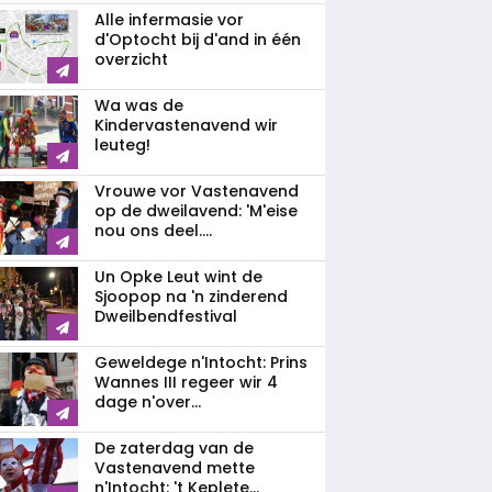
Alle infermasie vor
d'Optocht bij d'and in één
overzicht
Wa was de
Kindervastenavend wir
leuteg!
Vrouwe vor Vastenavend
op de dweilavend: 'M'eise
nou ons deel....
Un Opke Leut wint de
Sjoopop na 'n zinderend
Dweilbendfestival
Geweldege n'Intocht: Prins
Wannes III regeer wir 4
dage n'over...
De zaterdag van de
Vastenavend mette
n'Intocht: 't Keplete...