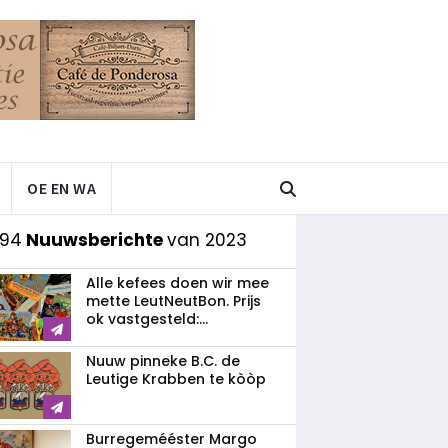
OE EN WA
 94
Nuuwsberichte
van 2023
Alle kefees doen wir mee
mette LeutNeutBon. Prijs
ok vastgesteld:...
Nuuw pinneke B.C. de
Leutige Krabben te kòòp
Burregemééster Margo