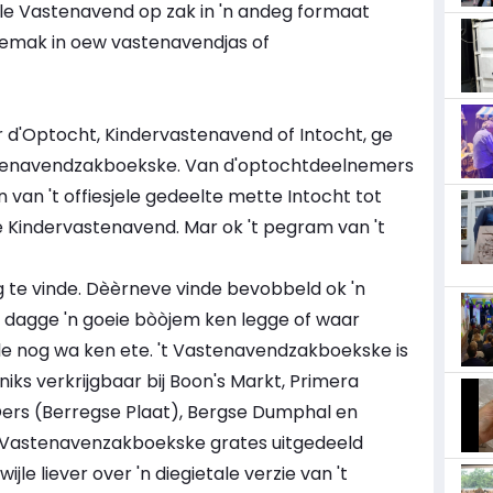
e Vastenavend op zak in 'n andeg formaat
gemak in oew vastenavendjas of
 d'Optocht, Kindervastenavend of Intocht, ge
stenavendzakboekske. Van d'optocht­deelnemers
van 't offiesjele gedeelte mette Intocht tot
 Kindervastenavend. Mar ok 't pegram van 't
te vinde. Dèèrneve vinde bevobbeld ok 'n
dagge 'n goeie bòòjem ken legge of waar
le nog wa ken ete. 't Vastenavend­zak­boekske is
iks verkrijgbaar bij Boon's Markt, Primera
ers (Berregse Plaat), Bergse Dumphal en
't Vastenavenzakboekske grates uitgedeeld
le liever over 'n diegietale verzie van 't