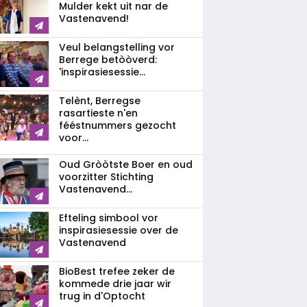
Mulder kekt uit nar de
Vastenavend!
Veul belangstelling vor
Berrege betòòverd:
'inspirasiesessie...
Telènt, Berregse
rasartieste n'en
fééstnummers gezocht
voor...
Oud Gròòtste Boer en oud
voorzitter Stichting
Vastenavend...
Efteling simbool vor
inspirasiesessie over de
Vastenavend
BioBest trefee zeker de
kommede drie jaar wir
trug in d'Optocht