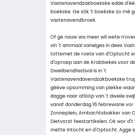
Vastenavendzakboekske edde d'éél
boekske. Ge stik 't boekske zo mè 
vastenavendbroek.
Of ge nouw wa meer wil wete n'over
vin 't ammaal vaneiges in dees Va
tottemet de roete van d'Optocht en 
d'oproep aan de Krabbekes voor de
Dweilbendfestival is in 't
Vastenavendavend­zakboekske trug 
gèève opsomming van plekke waar 
dagge naar aflòòp van 't dweile swij
vanaf donderdag 16 febrewarie vor n
Zonneplein, Ambachtsbakker van O
Dietvorst feestartikelen. Ok wor d
mette Intocht en d'Optocht. Agge swij