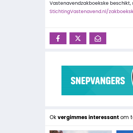
Vastenavendzakboekske beschikt, m
StichtingVastenavend.nl/zakboeks
Ok
vergimmes interessant
om te