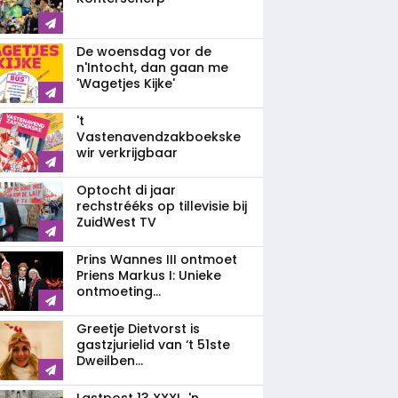
De woensdag vor de
n'Intocht, dan gaan me
'Wagetjes Kijke'
't
Vastenavendzakboekske
wir verkrijgbaar
Optocht di jaar
rechstrééks op tillevisie bij
ZuidWest TV
Prins Wannes III ontmoet
Priens Markus I: Unieke
ontmoeting...
Greetje Dietvorst is
gastzjurielid van ‘t 51ste
Dweilben...