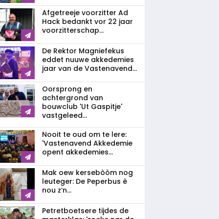
Afgetreeje voorzitter Ad
Hack bedankt vor 22 jaar
voorzitterschap...
De Rektor Magniefekus
eddet nuuwe akkedemies
jaar van de Vastenavend...
Oorsprong en
achtergrond van
bouwclub 'Ut Gaspitje'
vastgeleed...
Nooit te oud om te lere:
'Vastenavend Akkedemie
opent akkedemies...
Mak oew kersebòòm nog
leuteger: De Peperbus è
nou z’n...
Petretboetsere tijdes de