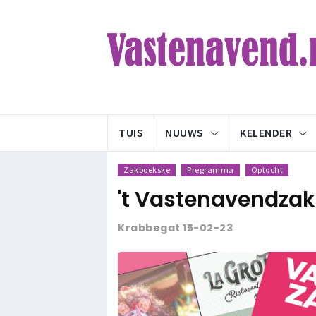
TUIS
NUUWS
KELENDER
Zakboekske
Pregramma
Optocht
't Vastenavendzak
Krabbegat 15-02-23