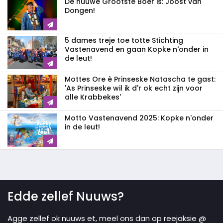
De nuuwe Gròòtste Boer is: Joost van
Dongen!
5 dames treje toe totte Stichting
Vastenavend en gaan Kopke n'onder in
de leut!
Mottes Ore è Prinseske Natascha te gast:
'As Prinseske wil ik d'r ok echt zijn voor
alle Krabbekes'
Motto Vastenavend 2025: Kopke n'onder
in de leut!
Edde zellef Nuuws?
Agge zellef ok nuuws et, meel ons dan op reejaksie @