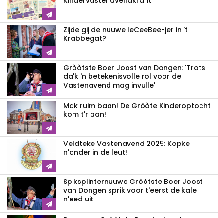
Kindervastenavendkrant
Zijde gij de nuuwe IeCeeBee-jer in 't
Krabbegat?
Gròòtste Boer Joost van Dongen: 'Trots
da'k 'n betekenisvolle rol voor de
Vastenavend mag invulle'
Mak ruim baan! De Gròòte Kinderoptocht
kom t'r aan!
Veldteke Vastenavend 2025: Kopke
n'onder in de leut!
Spiksplinternuuwe Gròòtste Boer Joost
van Dongen sprik voor t'eerst de kale
n'eed uit