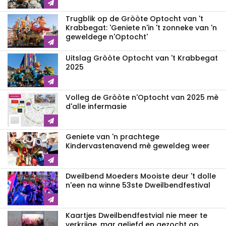
Trugblik op de Gròòte Optocht van 't
Krabbegat: 'Geniete n'in 't zonneke van 'n
geweldege n'Optocht'
Uitslag Gròòte Optocht van 't Krabbegat
2025
Volleg de Gròòte n'Optocht van 2025 mè
d'alle infermasie
Geniete van 'n prachtege
Kindervastenavend mè geweldeg weer
Dweilbend Moeders Mooiste deur 't dolle
n'een na winne 53ste Dweilbendfestival
Kaartjes Dweilbendfestvial nie meer te
verkrijge, mar geliefd en gezocht op