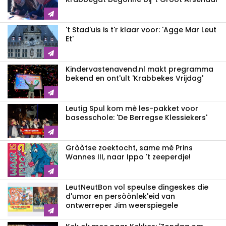
't Stad'uis is t'r klaar voor: 'Agge Mar Leut
Et'
Kindervastenavend.nl makt pregramma
bekend en ont'ult 'Krabbekes Vrijdag'
Leutig Spul kom mè les-pakket voor
basesschole: 'De Berregse Klessiekers'
Gròòtse zoektocht, same mè Prins
Wannes III, naar Ippo 't zeeperdje!
LeutNeutBon vol speulse dingeskes die
d'umor en persòònlek'eid van
ontwerreper Jim weerspiegele