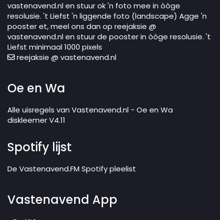
vastenavend.nl en stuur ok 'n foto mee in òòge
resolusie. 't Liefst 'n liggende foto (landscape) Agge 'n
pooster et, meel ons dan op reejaksie @
vastenavend.nl en stuur de pooster in òòge resolusie. 't
Liefst minimaal 1000 pixels
reejaksie @ vastenavend.nl
Oe en Wa
Alle uisregels van Vastenavend.nl - Oe en Wa
diskleemer V4.11
Spotify lijst
De Vastenavend.FM Spotify pleelist
Vastenavend App