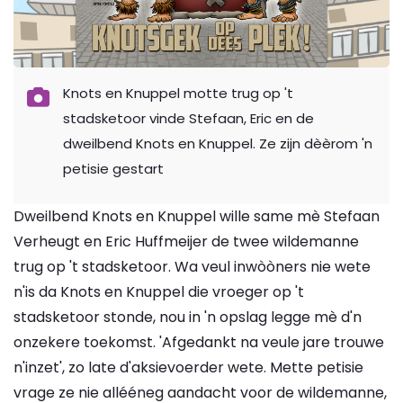
Knots en Knuppel motte trug op 't
stadsketoor vinde Stefaan, Eric en de
dweilbend Knots en Knuppel. Ze zijn dèèrom 'n
petisie gestart
Dweilbend Knots en Knuppel wille same mè Stefaan
Verheugt en Eric Huffmeijer de twee wildemanne
trug op 't stadsketoor. Wa veul inwòòners nie wete
n'is da Knots en Knuppel die vroeger op 't
stadsketoor stonde, nou in 'n opslag legge mè d'n
onzekere toekomst. 'Afgedankt na veule jare trouwe
n'inzet', zo late d'aksievoerder wete. Mette petisie
vrage ze nie allééneg aandacht voor de wildemanne,