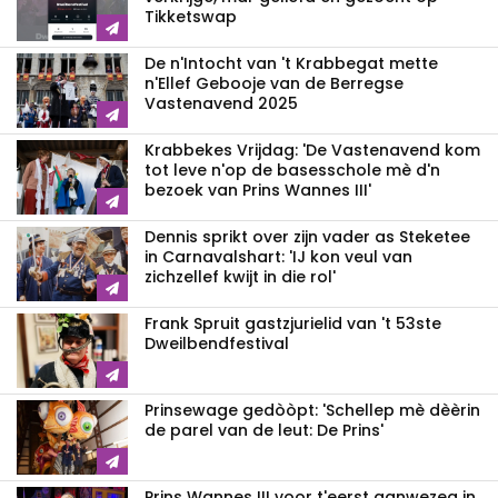
Tikketswap
De n'Intocht van 't Krabbegat mette
n'Ellef Gebooje van de Berregse
Vastenavend 2025
Krabbekes Vrijdag: 'De Vastenavend kom
tot leve n'op de basesschole mè d'n
bezoek van Prins Wannes III'
Dennis sprikt over zijn vader as Steketee
in Carnavalshart: 'IJ kon veul van
zichzellef kwijt in die rol'
Frank Spruit gastzjurielid van 't 53ste
Dweilbendfestival
Prinsewage gedòòpt: 'Schellep mè dèèrin
de parel van de leut: De Prins'
Prins Wannes III voor t'eerst aanwezeg in