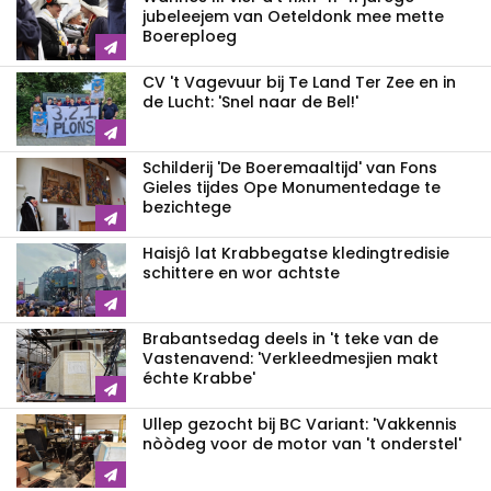
jubeleejem van Oeteldonk mee mette
Boereploeg
CV 't Vagevuur bij Te Land Ter Zee en in
de Lucht: 'Snel naar de Bel!'
Schilderij 'De Boeremaaltijd' van Fons
Gieles tijdes Ope Monumentedage te
bezichtege
Haisjô lat Krabbegatse kledingtredisie
schittere en wor achtste
Brabantsedag deels in 't teke van de
Vastenavend: 'Verkleedmesjien makt
échte Krabbe'
Ullep gezocht bij BC Variant: 'Vakkennis
nòòdeg voor de motor van 't onderstel'