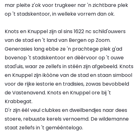
mar pleite z'ok voor trugkeer nar 'n zichtbare plek
op 't stadskentoor, in welleke vorrem dan ok.
Knots en Knuppel zijn al sins 1622 nc schild'ouwers
van de stad en 't land van Bergen op Zoom.
Generasies lang ebbe ze 'n prachtege plek g'ad
bovenop 't stadskentoor en dèèrvoor op 't ouwe
stad'uis, waar ze zellefs in stéén zijn afgebeeld. Knots
en Knuppel zijn ikòòne van de stad en staan simbool
voor de rijke iestorie en tradisies, zowas bevobbeld
de Vastenavend. Knots en Knuppel ore bij 't
Krabbegat.
D'r zijn éél veul clubkes en dweilbendjes naar dees
stoere, rebuuste kerels vernoemd. De wildemanne
staat zellefs in 't gemééntelogo.