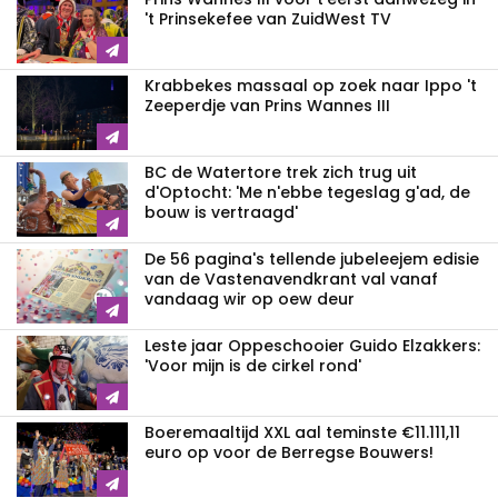
't Prinsekefee van ZuidWest TV
Krabbekes massaal op zoek naar Ippo 't
Zeeperdje van Prins Wannes III
BC de Watertore trek zich trug uit
d'Optocht: 'Me n'ebbe tegeslag g'ad, de
bouw is vertraagd'
De 56 pagina's tellende jubeleejem edisie
van de Vastenavendkrant val vanaf
vandaag wir op oew deur
Leste jaar Oppeschooier Guido Elzakkers:
'Voor mijn is de cirkel rond'
Boeremaaltijd XXL aal teminste €11.111,11
euro op voor de Berregse Bouwers!