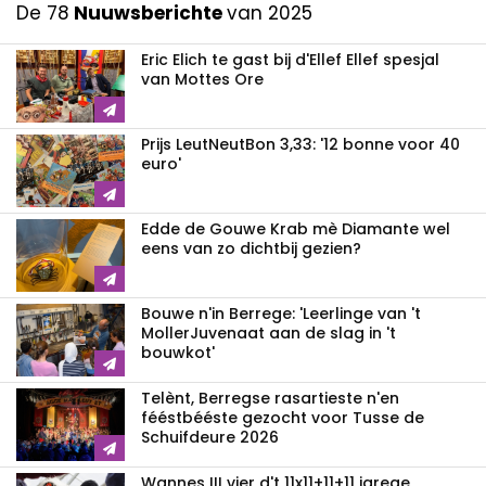
De 78
Nuuwsberichte
van 2025
Eric Elich te gast bij d'Ellef Ellef spesjal
van Mottes Ore
Prijs LeutNeutBon 3,33: '12 bonne voor 40
euro'
Edde de Gouwe Krab mè Diamante wel
eens van zo dichtbij gezien?
Bouwe n'in Berrege: 'Leerlinge van 't
MollerJuvenaat aan de slag in 't
bouwkot'
Telènt, Berregse rasartieste n'en
fééstbééste gezocht voor Tusse de
Schuifdeure 2026
Wannes III vier d't 11x11+11+11 jarege