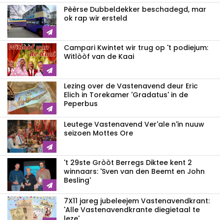
Pèèrse Dubbeldekker beschadegd, mar
ok rap wir ersteld
Campari Kwintet wir trug op 't podiejum:
Witlòòf van de Kaai
Lezing over de Vastenavend deur Eric
Elich in Torekamer 'Gradatus' in de
Peperbus
Leutege Vastenavend Ver'ale n'in nuuw
seizoen Mottes Ore
't 29ste Gròòt Berregs Diktee kent 2
winnaars: 'Sven van den Beemt en John
Besling'
7X11 jareg jubeleejem Vastenavendkrant:
'Alle Vastenavendkrante diegietaal te
leze'