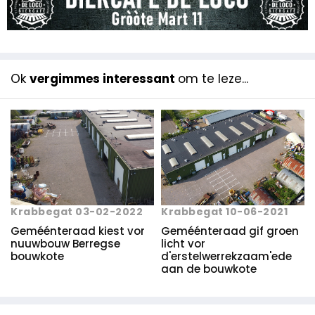
Ok
vergimmes interessant
om te leze...
Krabbegat 03-02-2022
Krabbegat 10-06-2021
Geméénteraad kiest vor
Geméénteraad gif groen
nuuwbouw Berregse
licht vor
bouwkote
d'erstelwerrekzaam'ede
aan de bouwkote