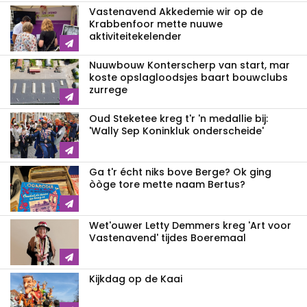
Vastenavend Akkedemie wir op de
Krabbenfoor mette nuuwe
aktiviteitekelender
Nuuwbouw Konterscherp van start, mar
koste opslagloodsjes baart bouwclubs
zurrege
Oud Steketee kreg t'r 'n medallie bij:
'Wally Sep Koninkluk onderscheide'
Ga t'r écht niks bove Berge? Ok ging
òòge tore mette naam Bertus?
Wet'ouwer Letty Demmers kreg 'Art voor
Vastenavend' tijdes Boeremaal
Kijkdag op de Kaai