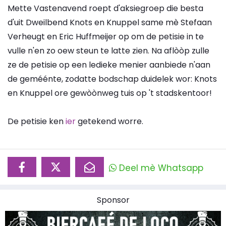
Mette Vastenavend roept d'aksiegroep die besta
d'uit Dweilbend Knots en Knuppel same mè Stefaan
Verheugt en Eric Huffmeijer op om de petisie in te
vulle n'en zo oew steun te latte zien. Na aflòòp zulle
ze de petisie op een ledieke menier aanbiede n'aan
de geméénte, zodatte bodschap duidelek wor: Knots
en Knuppel ore gewòònweg tuis op 't stadskentoor!
De petisie ken
ier
getekend worre.
Deel mè Whatsapp
Sponsor