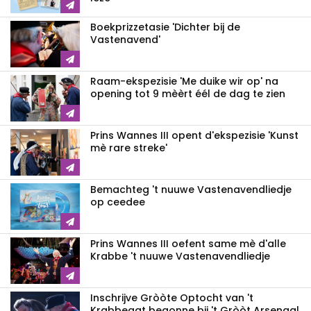
Boekprizzetasie 'Dichter bij de
Vastenavend'
Raam-ekspezisie 'Me duike wir op' na
opening tot 9 mèèrt éél de dag te zien
Prins Wannes III opent d'ekspezisie 'Kunst
mè rare streke'
Bemachteg 't nuuwe Vastenavendliedje
op ceedee
Prins Wannes III oefent same mè d'alle
Krabbe 't nuuwe Vastenavendliedje
Inschrijve Gròòte Optocht van 't
Krabbegat begonne bij 't Gròòt Arsenaal