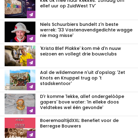
Kek ok mee naar Kekkes: 'Zondag om
ellef uur op ZuidWest TV'
Niels Schuurbiers bundelt z'n beste
werrek: '33 Vastenavendgedichte wagge
nie mag misse'
'Krista Blef Plakke' kom mè d'n nuuw
seizoen en vollegt drie bouwclubs
Aal de wildemanne n'uit d'opslag: 'Zet
Knots en Knuppel trug op 't
stadskentoor'
D'r komme 'lekke, allef ondergelòòpe
gapers' bove water: 'In elleke doos
Veldtekes wel één gevonde'
BoeremaaltijdXXL: Benefiet voor de
Berregse Bouwers