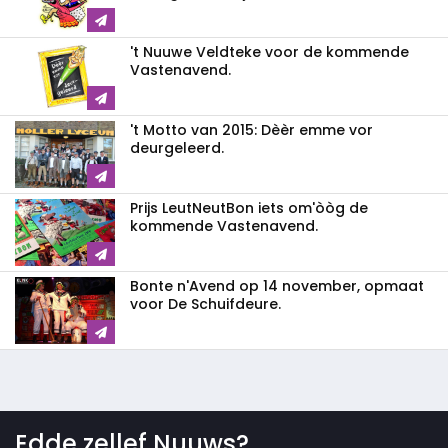
't Nuuwe Veldteke voor de kommende
Vastenavend.
't Motto van 2015: Dèèr emme vor
deurgeleerd.
Prijs LeutNeutBon iets om'òòg de
kommende Vastenavend.
Bonte n'Avend op 14 november, opmaat
voor De Schuifdeure.
Edde zellef Nuuws?