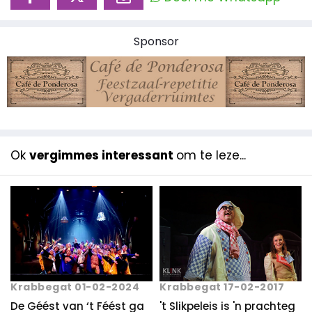
Sponsor
Ok
vergimmes interessant
om te leze...
Krabbegat 01-02-2024
Krabbegat 17-02-2017
De Géést van ‘t Féést ga
't Slikpeleis is 'n prachteg