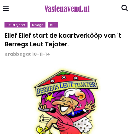
Leuttejater
Maagd
BLT
Ellef Ellef start de kaartverkòòp van 't
Berregs Leut Tejater.
Krabbegat 10-11-14