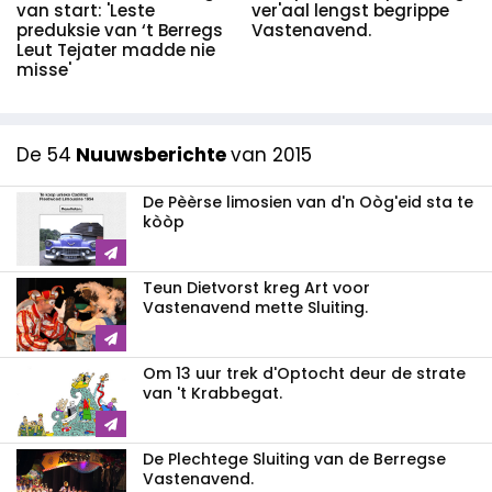
van start: 'Leste
ver'aal lengst begrippe
preduksie van ‘t Berregs
Vastenavend.
Leut Tejater madde nie
misse'
De 54
Nuuwsberichte
van 2015
De Pèèrse limosien van d'n Oòg'eid sta te
kòòp
Teun Dietvorst kreg Art voor
Vastenavend mette Sluiting.
Om 13 uur trek d'Optocht deur de strate
van 't Krabbegat.
De Plechtege Sluiting van de Berregse
Vastenavend.