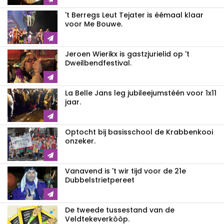
't Berregs Leut Tejater is éémaal klaar
voor Me Bouwe.
Jeroen Wierikx is gastzjurielid op 't
Dweilbendfestival.
La Belle Jans leg jubileejumstéén voor 1x11
jaar.
Optocht bij basisschool de Krabbenkooi
onzeker.
Vanavend is 't wir tijd voor de 21e
Dubbelstrietpereet
De tweede tussestand van de
Veldtekeverkòòp.