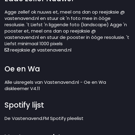
Agge zellef ok nuuws et, meel ons dan op reejaksie @
vastenavend.nl en stuur ok 'n foto mee in òòge
resolusie. 't Liefst 'n liggende foto (landscape) Agge 'n
pooster et, meel ons dan op reejaksie @
vastenavend.nl en stuur de pooster in òòge resolusie. 't
Liefst minimaal 1000 pixels
reejaksie @ vastenavend.nl
Oe en Wa
Alle uisregels van Vastenavend.nl - Oe en Wa
diskleemer V4.11
Spotify lijst
De Vastenavend.FM Spotify pleelist