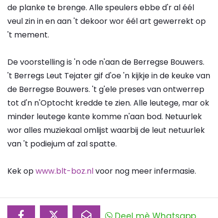
de planke te brenge. Alle speulers ebbe d'r al éél
veul zin in en aan 't dekoor wor éél art gewerrekt op
't mement.
De voorstelling is 'n ode n'aan de Berregse Bouwers.
't Berregs Leut Tejater gif d'oe 'n kijkje in de keuke van
de Berregse Bouwers. 't g'ele preses van ontwerrep
tot d'n n'Optocht kredde te zien. Alle leutege, mar ok
minder leutege kante komme n'aan bod. Netuurlek
wor alles muziekaal omlijst waarbij de leut netuurlek
van 't podiejum af zal spatte.
Kek op
www.blt-boz.nl
voor nog meer infermasie.
Deel mè Whatsapp