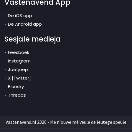
Vastenavend App
De iOS app
De Android app
Sesjale medieja
Féésboek
Instegram
Joetjoep
X [Twitter]
Bluesky
Threads
Vastenavend.nl 2026 - Me n'ouwe mè veule de leutege speule