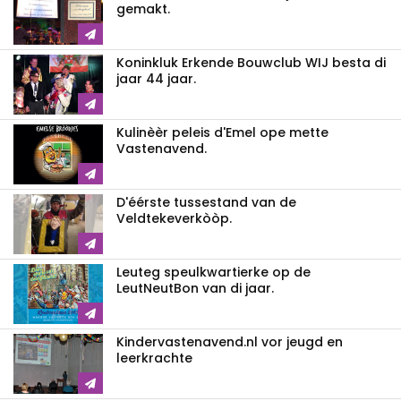
gemakt.
Koninkluk Erkende Bouwclub WIJ besta di
jaar 44 jaar.
Kulinèèr peleis d'Emel ope mette
Vastenavend.
D'éérste tussestand van de
Veldtekeverkòòp.
Leuteg speulkwartierke op de
LeutNeutBon van di jaar.
Kindervastenavend.nl vor jeugd en
leerkrachte