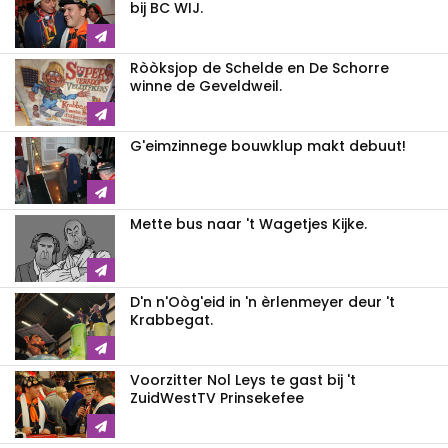
bij BC WIJ.
Ròòksjop de Schelde en De Schorre
winne de Geveldweil.
G'eimzinnege bouwklup makt debuut!
Mette bus naar 't Wagetjes Kijke.
D'n n'Oòg'eid in 'n èrlenmeyer deur 't
Krabbegat.
Voorzitter Nol Leys te gast bij 't
ZuidWestTV Prinsekefee