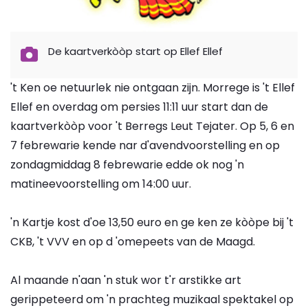
De kaartverkòòp start op Ellef Ellef
't Ken oe netuurlek nie ontgaan zijn. Morrege is 't Ellef
Ellef en overdag om persies 11:11 uur start dan de
kaartverkòòp voor 't Berregs Leut Tejater. Op 5, 6 en
7 febrewarie kende nar d'avendvoorstelling en op
zondagmiddag 8 febrewarie edde ok nog 'n
matineevoorstelling om 14:00 uur.
'n Kartje kost d'oe 13,50 euro en ge ken ze kòòpe bij 't
CKB, 't VVV en op d 'omepeets van de Maagd.
Al maande n'aan 'n stuk wor t'r arstikke art
gerippeteerd om 'n prachteg muzikaal spektakel op