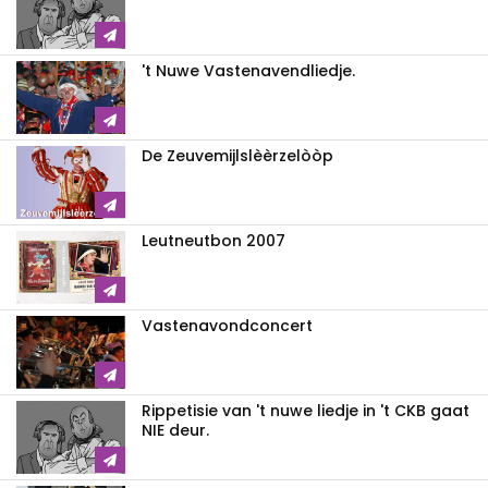
't Nuwe Vastenavendliedje.
De Zeuvemijlslèèrzelòòp
Leutneutbon 2007
Vastenavondconcert
Rippetisie van 't nuwe liedje in 't CKB gaat
NIE deur.