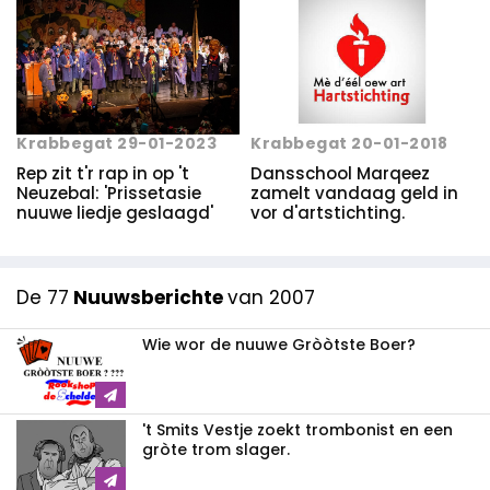
Krabbegat 29-01-2023
Krabbegat 20-01-2018
Rep zit t'r rap in op 't
Dansschool Marqeez
Neuzebal: 'Prissetasie
zamelt vandaag geld in
nuuwe liedje geslaagd'
vor d'artstichting.
De 77
Nuuwsberichte
van 2007
Wie wor de nuuwe Gròòtste Boer?
't Smits Vestje zoekt trombonist en een
gròte trom slager.