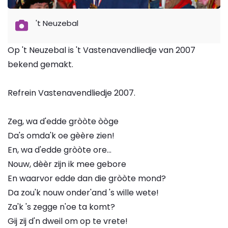
't Neuzebal
Op 't Neuzebal is 't Vastenavendliedje van 2007
bekend gemakt.
Refrein Vastenavendliedje 2007.
Zeg, wa d'edde gròòte òòge
Da's omda'k oe gèère zien!
En, wa d'edde gròòte ore...
Nouw, dèèr zijn ik mee gebore
En waarvor edde dan die gròòte mond?
Da zou'k nouw onder'and 's wille wete!
Za'k 's zegge n'oe ta komt?
Gij zij d'n dweil om op te vrete!