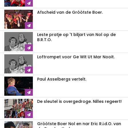
Afscheid van de Gròòtste Boer.
Leste pratje op 't biljart van Nol op de
B.R.T.O.
Loftrompet voor Ge Wit Ut Mar Nooit.
Paul Asselbergs vertelt.
De sleutel is overgedroge. Nilles regeert!
Gròòtste Boer Nol en nar Eric R.i.d.O. van