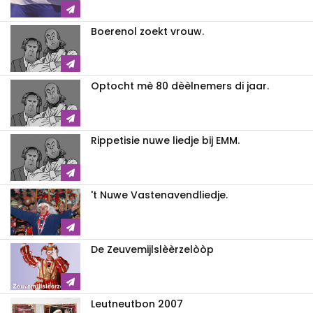
Boerenol zoekt vrouw.
Optocht mè 80 dèèlnemers di jaar.
Rippetisie nuwe liedje bij EMM.
't Nuwe Vastenavendliedje.
De Zeuvemijlslèèrzelòòp
Leutneutbon 2007