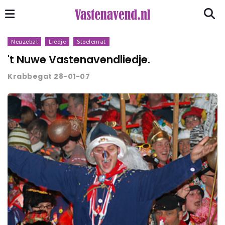
Neuzebal
Liedje
Stoelemat
't Nuwe Vastenavendliedje.
Krabbegat 28-01-07