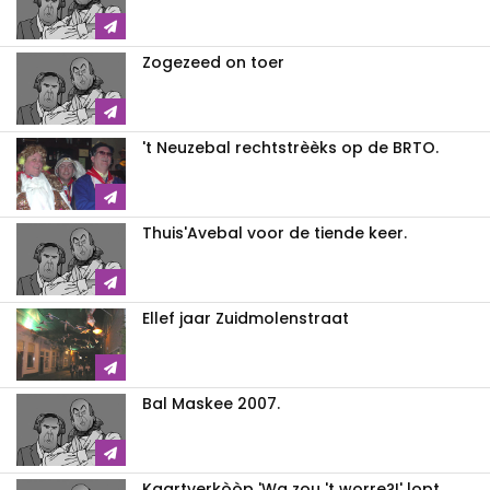
Zogezeed on toer
't Neuzebal rechtstrèèks op de BRTO.
Thuis'Avebal voor de tiende keer.
Ellef jaar Zuidmolenstraat
Bal Maskee 2007.
Kaartverkòòp 'Wa zou 't worre?!' lopt