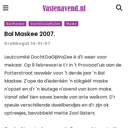
Bal Maskee
DochtDaGijWaZee
Maske
Bal Maskee 2007.
Krabbegat 14-01-07
Leutcomité DochtDaGijWaZee è d't weer voor
mekaar. Op 9 febrewari is t'r in 't Provoost'uis aan de
Potterstraat awwéér voor 't derde jaar 'n Bal
Maskee. Z'ope da d'iederéén 'n stikgèèf maske
n'opzet en d'r 'n leutege n'avend van kom make.
Vanaf allef tien saves bende van arte welkom. D'r
speule verschillende dweilbendjes en d'r zijn ok
optreejes, bevobbeld mette Zool Sisters.