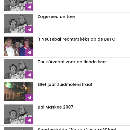
Zogezeed on toer
't Neuzebal rechtstrèèks op de BRTO.
Thuis'Avebal voor de tiende keer.
Ellef jaar Zuidmolenstraat
Bal Maskee 2007.
Kaartverkòòp 'Wa zou 't worre?!' lopt