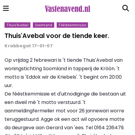
Thuis'Avebal
Soomland
Fééstkemmissie
Thuis'Avebal voor de tiende keer.
Krabbegat 17-01-07
Op vrijdag 2 febrewari is 't tiende Thuis'Avebal van
woningstichting Soomland in tapperij de Kròòn. 't
motto is 'Eddok wir de Kriebels'. 't begint om 20:00
uur.
De fééstkemmissie et d'uitnodiginge die bestaan uit
een dweil mè 't motto verstuurd. 't
aanmeldingfermelier mot voor 26 jannewari worre
teruggestuurd. Agge ok een act wil opvoere motte
da deurgeve aan Gerard van 'ees. Tel 0164 236479.