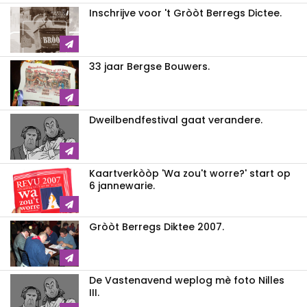
Inschrijve voor 't Gròòt Berregs Dictee.
33 jaar Bergse Bouwers.
Dweilbendfestival gaat verandere.
Kaartverkòòp 'Wa zou't worre?' start op
6 jannewarie.
Gròòt Berregs Diktee 2007.
De Vastenavend weplog mè foto Nilles
III.