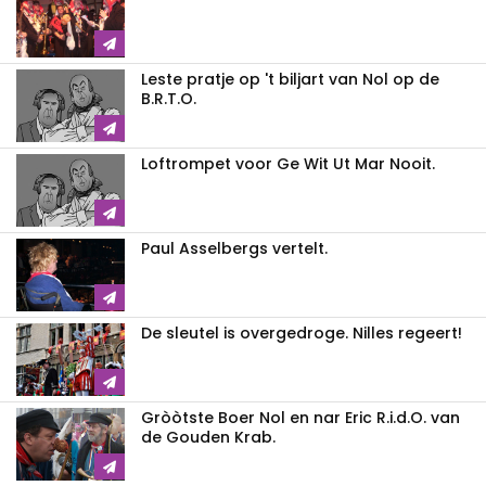
Leste pratje op 't biljart van Nol op de
B.R.T.O.
Loftrompet voor Ge Wit Ut Mar Nooit.
Paul Asselbergs vertelt.
De sleutel is overgedroge. Nilles regeert!
Gròòtste Boer Nol en nar Eric R.i.d.O. van
de Gouden Krab.