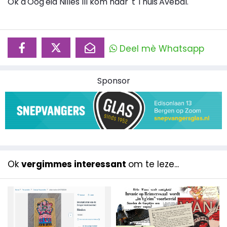
Ok d'Oòg'eid Nilles III kom naar 't Thuis'Avebal.
Deel mè Whatsapp
Sponsor
Ok
vergimmes interessant
om te leze...