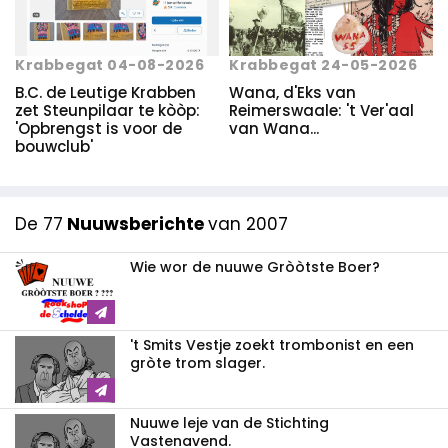
Krabbegat 04-08-2026
Krabbegat 24-05-2026
B.C. de Leutige Krabben
Wana, d'Eks van
zet Steunpilaar te kòòp:
Reimerswaale: 't Ver'aal
'Opbrengst is voor de
van Wana...
bouwclub'
De 77
Nuuwsberichte
van 2007
Wie wor de nuuwe Gròòtste Boer?
't Smits Vestje zoekt trombonist en een
gròte trom slager.
Nuuwe leje van de Stichting
Vastenavend.