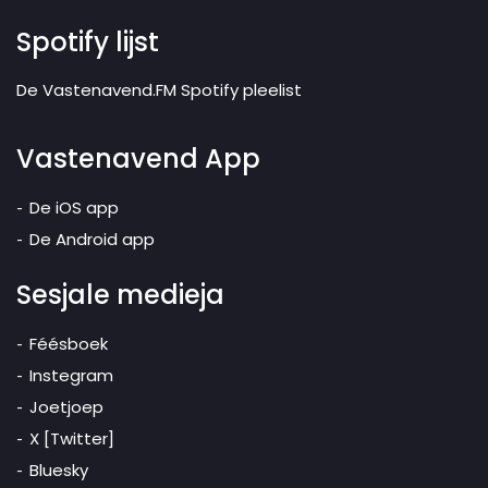
Spotify lijst
De Vastenavend.FM Spotify pleelist
Vastenavend App
De iOS app
De Android app
Sesjale medieja
Féésboek
Instegram
Joetjoep
X [Twitter]
Bluesky