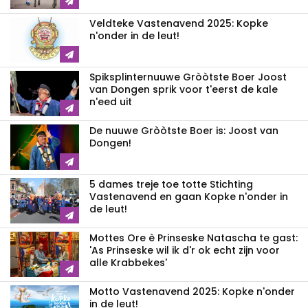
Veldteke Vastenavend 2025: Kopke
n'onder in de leut!
Spiksplinternuuwe Gròòtste Boer Joost
van Dongen sprik voor t'eerst de kale
n'eed uit
De nuuwe Gròòtste Boer is: Joost van
Dongen!
5 dames treje toe totte Stichting
Vastenavend en gaan Kopke n'onder in
de leut!
Mottes Ore è Prinseske Natascha te gast:
'As Prinseske wil ik d'r ok echt zijn voor
alle Krabbekes'
Motto Vastenavend 2025: Kopke n'onder
in de leut!