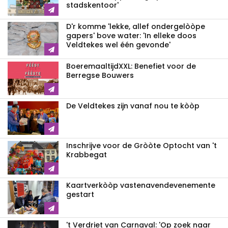
stadskentoor'
D'r komme 'lekke, allef ondergelòòpe
gapers' bove water: 'In elleke doos
Veldtekes wel één gevonde'
BoeremaaltijdXXL: Benefiet voor de
Berregse Bouwers
De Veldtekes zijn vanaf nou te kòòp
Inschrijve voor de Gròòte Optocht van 't
Krabbegat
Kaartverkòòp vastenavendevenemente
gestart
't Verdriet van Carnaval: 'Op zoek naar