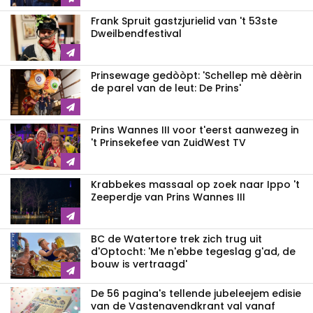
Frank Spruit gastzjurielid van 't 53ste
Dweilbendfestival
Prinsewage gedòòpt: 'Schellep mè dèèrin
de parel van de leut: De Prins'
Prins Wannes III voor t'eerst aanwezeg in
't Prinsekefee van ZuidWest TV
Krabbekes massaal op zoek naar Ippo 't
Zeeperdje van Prins Wannes III
BC de Watertore trek zich trug uit
d'Optocht: 'Me n'ebbe tegeslag g'ad, de
bouw is vertraagd'
De 56 pagina's tellende jubeleejem edisie
van de Vastenavendkrant val vanaf