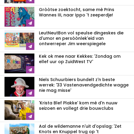
Gròòtse zoektocht, same mè Prins
Wannes III, naar Ippo 't zeeperdje!
LeutNeutBon vol speulse dingeskes die
d'umor en persòònlek'eid van
ontwerreper Jim weerspiegele
Kek ok mee naar Kekkes: 'Zondag om
ellef uur op ZuidWest TV'
Niels Schuurbiers bundelt z'n beste
werrek: '33 Vastenavendgedichte wagge
nie mag misse'
'Krista Blef Plakke' kom mè d'n nuuw
seizoen en vollegt drie bouwclubs
Aal de wildemanne n'uit d'opslag: 'Zet
Knots en Knuppel trug op 't