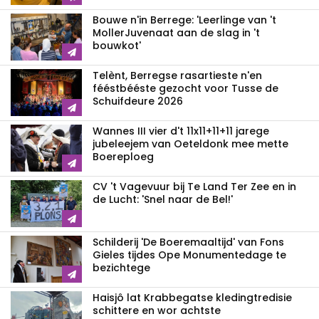
Bouwe n'in Berrege: 'Leerlinge van 't
MollerJuvenaat aan de slag in 't
bouwkot'
Telènt, Berregse rasartieste n'en
fééstbééste gezocht voor Tusse de
Schuifdeure 2026
Wannes III vier d't 11x11+11+11 jarege
jubeleejem van Oeteldonk mee mette
Boereploeg
CV 't Vagevuur bij Te Land Ter Zee en in
de Lucht: 'Snel naar de Bel!'
Schilderij 'De Boeremaaltijd' van Fons
Gieles tijdes Ope Monumentedage te
bezichtege
Haisjô lat Krabbegatse kledingtredisie
schittere en wor achtste