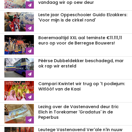
vandaag wir op oew deur
Leste jaar Oppeschooier Guido Elzakkers:
'Voor mijn is de cirkel rond'
Boeremaaltijd XXL aal teminste €11.111,11
euro op voor de Berregse Bouwers!
Pèèrse Dubbeldekker beschadegd, mar
ok rap wir ersteld
Campari Kwintet wir trug op 't podiejum:
Witlòòf van de Kaai
Lezing over de Vastenavend deur Eric
Elich in Torekamer 'Gradatus' in de
Peperbus
Leutege Vastenavend Ver'ale n'in nuuw