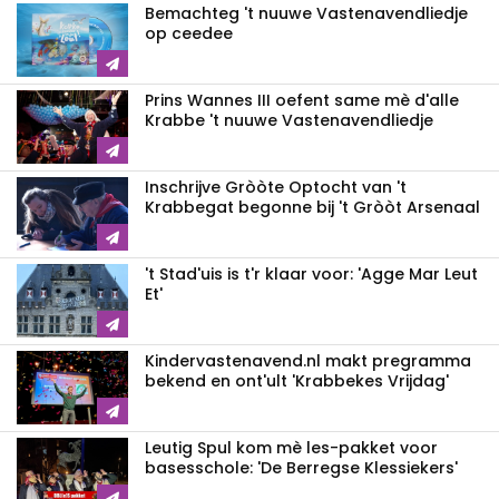
Bemachteg 't nuuwe Vastenavendliedje
op ceedee
Prins Wannes III oefent same mè d'alle
Krabbe 't nuuwe Vastenavendliedje
Inschrijve Gròòte Optocht van 't
Krabbegat begonne bij 't Gròòt Arsenaal
't Stad'uis is t'r klaar voor: 'Agge Mar Leut
Et'
Kindervastenavend.nl makt pregramma
bekend en ont'ult 'Krabbekes Vrijdag'
Leutig Spul kom mè les-pakket voor
basesschole: 'De Berregse Klessiekers'