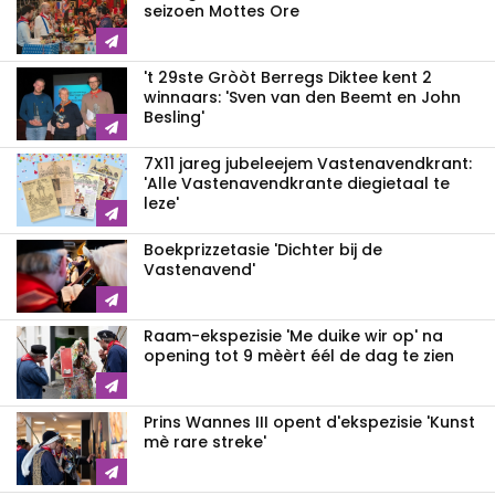
seizoen Mottes Ore
't 29ste Gròòt Berregs Diktee kent 2
winnaars: 'Sven van den Beemt en John
Besling'
7X11 jareg jubeleejem Vastenavendkrant:
'Alle Vastenavendkrante diegietaal te
leze'
Boekprizzetasie 'Dichter bij de
Vastenavend'
Raam-ekspezisie 'Me duike wir op' na
opening tot 9 mèèrt éél de dag te zien
Prins Wannes III opent d'ekspezisie 'Kunst
mè rare streke'