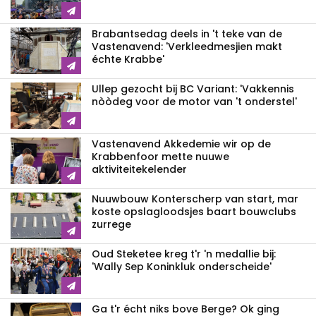
Brabantsedag deels in 't teke van de
Vastenavend: 'Verkleedmesjien makt
échte Krabbe'
Ullep gezocht bij BC Variant: 'Vakkennis
nòòdeg voor de motor van 't onderstel'
Vastenavend Akkedemie wir op de
Krabbenfoor mette nuuwe
aktiviteitekelender
Nuuwbouw Konterscherp van start, mar
koste opslagloodsjes baart bouwclubs
zurrege
Oud Steketee kreg t'r 'n medallie bij:
'Wally Sep Koninkluk onderscheide'
Ga t'r écht niks bove Berge? Ok ging