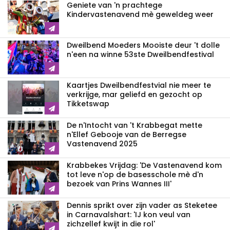
Geniete van 'n prachtege
Kindervastenavend mè geweldeg weer
Dweilbend Moeders Mooiste deur 't dolle
n'een na winne 53ste Dweilbendfestival
Kaartjes Dweilbendfestvial nie meer te
verkrijge, mar geliefd en gezocht op
Tikketswap
De n'Intocht van 't Krabbegat mette
n'Ellef Gebooje van de Berregse
Vastenavend 2025
Krabbekes Vrijdag: 'De Vastenavend kom
tot leve n'op de basesschole mè d'n
bezoek van Prins Wannes III'
Dennis sprikt over zijn vader as Steketee
in Carnavalshart: 'IJ kon veul van
zichzellef kwijt in die rol'