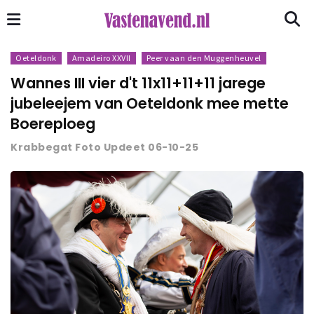
Oeteldonk
Amadeiro XXVII
Peer vaan den Muggenheuvel
Wannes III vier d't 11x11+11+11 jarege
jubeleejem van Oeteldonk mee mette
Boereploeg
Krabbegat Foto Updeet 06-10-25