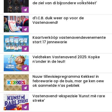
de ziel van di bijzondere volksféést'
d'I.C.B. duik weer op voor de
Vastenavend!
Kaartverkòòp vastenavendevenemente
start 17 jannewarie
Veldteken Vastenavend 2025: Kopke
n'onder in de leut!
Nuuw tillevisiepregramma Kekkes! in
febrewarie op de buis, mar ge ken oew
ok aanmelde n'as pebliek
Vastenavend-ekspezisie 'Kunst mè rare
streke'