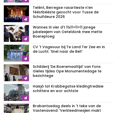
Telènt, Berregse rasartieste n'en
fééstbééste gezocht voor Tusse de
Schuifdeure 2026
Wannes III vier d't 11x11+11+11 jarege
jubeleejem van Oeteldonk mee mette
Boereploeg
CV 't Vagevuur bij Te Land Ter Zee en in
de Lucht: 'Snel naar de Bel!'
Schilderij 'De Boeremaaltijd' van Fons
Gieles tijdes Ope Monumentedage te
bezichtege
Haisjô lat Krabbegatse kledingtredisie
schittere en wor achtste
Brabantsedag deels in 't teke van de
Vastenavend: 'Verkleedmesjien makt