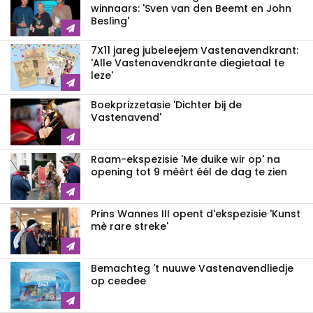
winnaars: 'Sven van den Beemt en John
Besling'
7X11 jareg jubeleejem Vastenavendkrant:
'Alle Vastenavendkrante diegietaal te
leze'
Boekprizzetasie 'Dichter bij de
Vastenavend'
Raam-ekspezisie 'Me duike wir op' na
opening tot 9 mèèrt éél de dag te zien
Prins Wannes III opent d'ekspezisie 'Kunst
mè rare streke'
Bemachteg 't nuuwe Vastenavendliedje
op ceedee