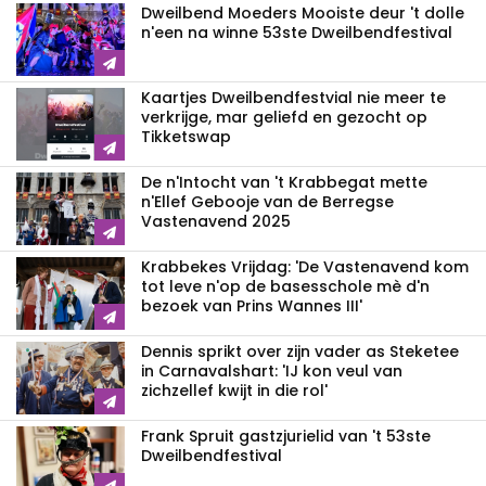
Dweilbend Moeders Mooiste deur 't dolle
n'een na winne 53ste Dweilbendfestival
Kaartjes Dweilbendfestvial nie meer te
verkrijge, mar geliefd en gezocht op
Tikketswap
De n'Intocht van 't Krabbegat mette
n'Ellef Gebooje van de Berregse
Vastenavend 2025
Krabbekes Vrijdag: 'De Vastenavend kom
tot leve n'op de basesschole mè d'n
bezoek van Prins Wannes III'
Dennis sprikt over zijn vader as Steketee
in Carnavalshart: 'IJ kon veul van
zichzellef kwijt in die rol'
Frank Spruit gastzjurielid van 't 53ste
Dweilbendfestival