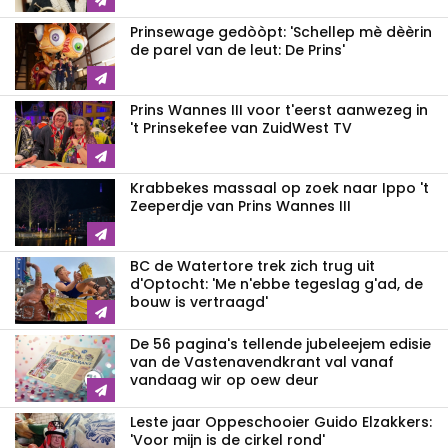
Prinsewage gedòòpt: 'Schellep mè dèèrin
de parel van de leut: De Prins'
Prins Wannes III voor t'eerst aanwezeg in
't Prinsekefee van ZuidWest TV
Krabbekes massaal op zoek naar Ippo 't
Zeeperdje van Prins Wannes III
BC de Watertore trek zich trug uit
d'Optocht: 'Me n'ebbe tegeslag g'ad, de
bouw is vertraagd'
De 56 pagina's tellende jubeleejem edisie
van de Vastenavendkrant val vanaf
vandaag wir op oew deur
Leste jaar Oppeschooier Guido Elzakkers:
'Voor mijn is de cirkel rond'