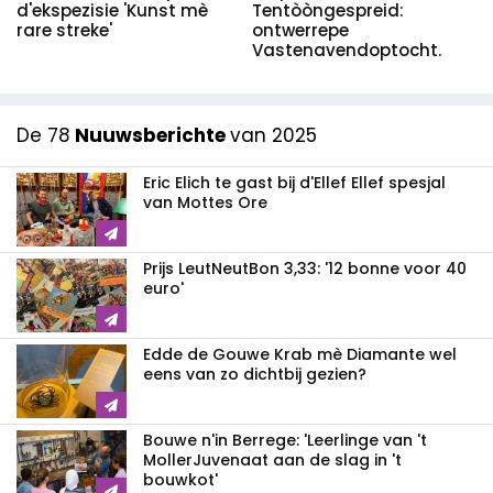
d'ekspezisie 'Kunst mè
Tentòòngespreid:
rare streke'
ontwerrepe
Vastenavendoptocht.
De 78
Nuuwsberichte
van 2025
Eric Elich te gast bij d'Ellef Ellef spesjal
van Mottes Ore
Prijs LeutNeutBon 3,33: '12 bonne voor 40
euro'
Edde de Gouwe Krab mè Diamante wel
eens van zo dichtbij gezien?
Bouwe n'in Berrege: 'Leerlinge van 't
MollerJuvenaat aan de slag in 't
bouwkot'