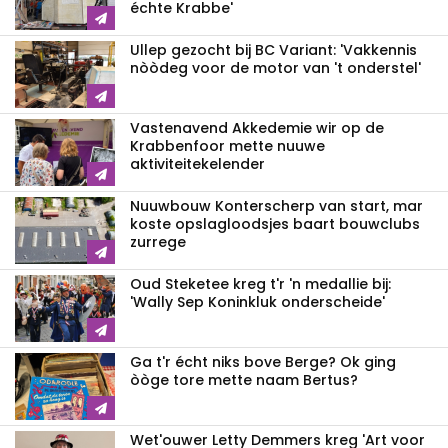
échte Krabbe'
Ullep gezocht bij BC Variant: 'Vakkennis
nòòdeg voor de motor van 't onderstel'
Vastenavend Akkedemie wir op de
Krabbenfoor mette nuuwe
aktiviteitekelender
Nuuwbouw Konterscherp van start, mar
koste opslagloodsjes baart bouwclubs
zurrege
Oud Steketee kreg t'r 'n medallie bij:
'Wally Sep Koninkluk onderscheide'
Ga t'r écht niks bove Berge? Ok ging
òòge tore mette naam Bertus?
Wet'ouwer Letty Demmers kreg 'Art voor