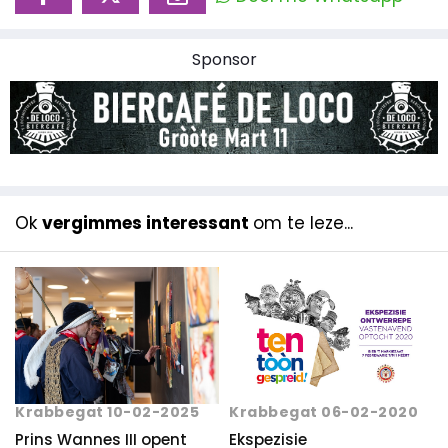
Sponsor
Ok
vergimmes interessant
om te leze...
Krabbegat 10-02-2025
Krabbegat 06-02-2020
Prins Wannes III opent
Ekspezisie