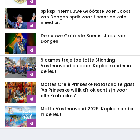
Spiksplinternuuwe Gròòtste Boer Joost
van Dongen sprik voor t'eerst de kale
n'eed uit
De nuuwe Gròòtste Boer is: Joost van
Dongen!
5 dames treje toe totte Stichting
Vastenavend en gaan Kopke n'onder in
de leut!
Mottes Ore è Prinseske Natascha te gast:
'As Prinseske wil ik d'r ok echt zijn voor
alle Krabbekes'
Motto Vastenavend 2025: Kopke n'onder
in de leut!