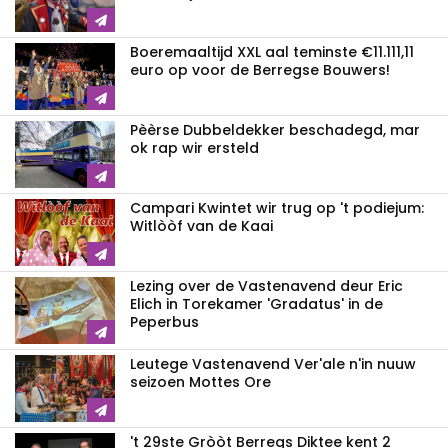
Boeremaaltijd XXL aal teminste €11.111,11
euro op voor de Berregse Bouwers!
Pèèrse Dubbeldekker beschadegd, mar
ok rap wir ersteld
Campari Kwintet wir trug op 't podiejum:
Witlòòf van de Kaai
Lezing over de Vastenavend deur Eric
Elich in Torekamer 'Gradatus' in de
Peperbus
Leutege Vastenavend Ver'ale n'in nuuw
seizoen Mottes Ore
't 29ste Gròòt Berregs Diktee kent 2