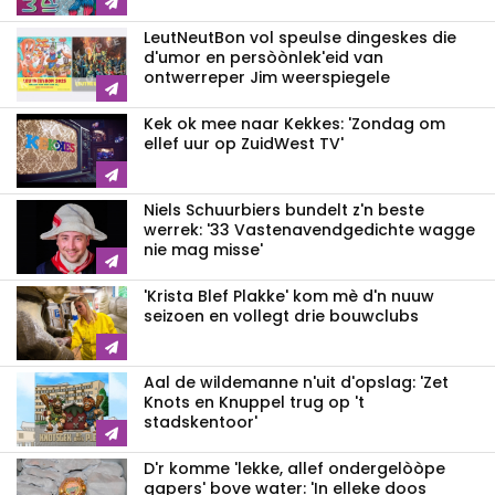
LeutNeutBon vol speulse dingeskes die
d'umor en persòònlek'eid van
ontwerreper Jim weerspiegele
Kek ok mee naar Kekkes: 'Zondag om
ellef uur op ZuidWest TV'
Niels Schuurbiers bundelt z'n beste
werrek: '33 Vastenavendgedichte wagge
nie mag misse'
'Krista Blef Plakke' kom mè d'n nuuw
seizoen en vollegt drie bouwclubs
Aal de wildemanne n'uit d'opslag: 'Zet
Knots en Knuppel trug op 't
stadskentoor'
D'r komme 'lekke, allef ondergelòòpe
gapers' bove water: 'In elleke doos