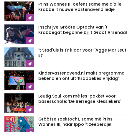
Prins Wannes III oefent same mè d'alle
Krabbe 't nuuwe Vastenavendliedje
Inschrijve Gròòte Optocht van 't
Krabbegat begonne bij 't Gròòt Arsenaal
't Stad'uis is t'r klaar voor: 'Agge Mar Leut
Et'
Kindervastenavend.nl makt pregramma
bekend en ont'ult 'Krabbekes Vrijdag'
Leutig Spul kom mè les-pakket voor
basesschole: 'De Berregse Klessiekers'
Gròòtse zoektocht, same mè Prins
Wannes III, naar Ippo 't zeeperdje!