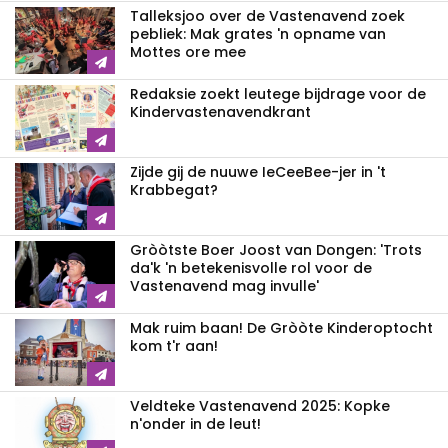
Talleksjoo over de Vastenavend zoek
pebliek: Mak grates 'n opname van
Mottes ore mee
Redaksie zoekt leutege bijdrage voor de
Kindervastenavendkrant
Zijde gij de nuuwe IeCeeBee-jer in 't
Krabbegat?
Gròòtste Boer Joost van Dongen: 'Trots
da'k 'n betekenisvolle rol voor de
Vastenavend mag invulle'
Mak ruim baan! De Gròòte Kinderoptocht
kom t'r aan!
Veldteke Vastenavend 2025: Kopke
n'onder in de leut!