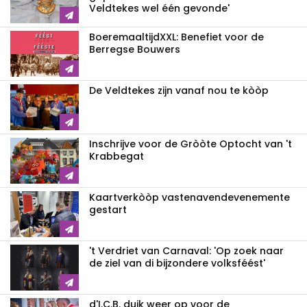
Veldtekes wel één gevonde'
BoeremaaltijdXXL: Benefiet voor de
Berregse Bouwers
De Veldtekes zijn vanaf nou te kòòp
Inschrijve voor de Gròòte Optocht van 't
Krabbegat
Kaartverkòòp vastenavendevenemente
gestart
't Verdriet van Carnaval: 'Op zoek naar
de ziel van di bijzondere volksféést'
d'I.C.B. duik weer op voor de