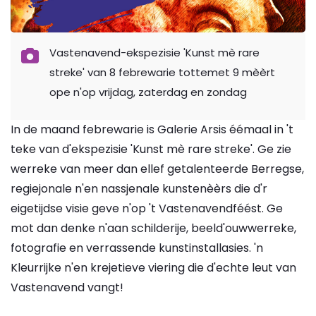
Vastenavend-ekspezisie 'Kunst mè rare
streke' van 8 febrewarie tottemet 9 mèèrt
ope n'op vrijdag, zaterdag en zondag
In de maand febrewarie is Galerie Arsis éémaal in 't
teke van d'ekspezisie 'Kunst mè rare streke'. Ge zie
werreke van meer dan ellef getalenteerde Berregse,
regiejonale n'en nassjenale kunstenèèrs die d'r
eigetijdse visie geve n'op 't Vastenavendféést. Ge
mot dan denke n'aan schilderije, beeld'ouwwerreke,
fotografie en verrassende kunstinstallasies. 'n
Kleurrijke n'en krejetieve viering die d'echte leut van
Vastenavend vangt!