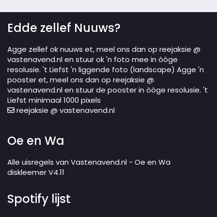
Edde zellef Nuuws?
Agge zellef ok nuuws et, meel ons dan op reejaksie @
vastenavend.nl en stuur ok 'n foto mee in òòge
resolusie. 't Liefst 'n liggende foto (landscape) Agge 'n
pooster et, meel ons dan op reejaksie @
vastenavend.nl en stuur de pooster in òòge resolusie. 't
Liefst minimaal 1000 pixels
reejaksie @ vastenavend.nl
Oe en Wa
Alle uisregels van Vastenavend.nl - Oe en Wa
diskleemer V4.11
Spotify lijst