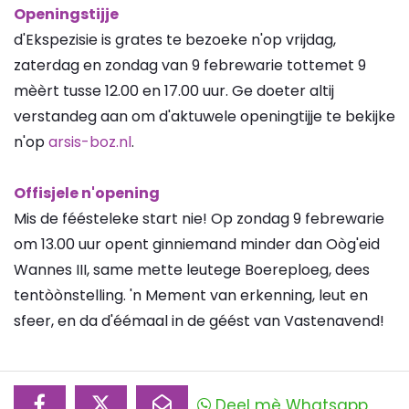
Openingstijje
d'Ekspezisie is grates te bezoeke n'op vrijdag,
zaterdag en zondag van 9 febrewarie tottemet 9
mèèrt tusse 12.00 en 17.00 uur. Ge doeter altij
verstandeg aan om d'aktuwele openingtijje te bekijke
n'op
arsis-boz.nl
.
Offisjele n'opening
Mis de féésteleke start nie! Op zondag 9 febrewarie
om 13.00 uur opent ginniemand minder dan Oòg'eid
Wannes III, same mette leutege Boereploeg, dees
tentòònstelling. 'n Mement van erkenning, leut en
sfeer, en da d'éémaal in de géést van Vastenavend!
Deel mè Whatsapp