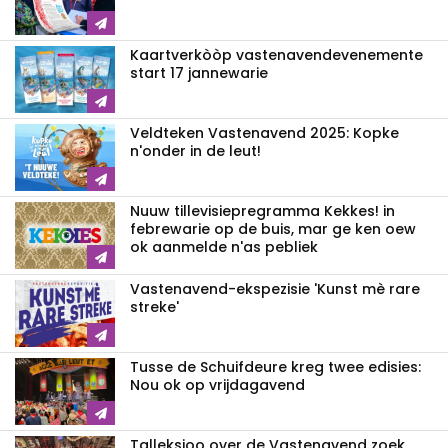
Kaartverkòòp vastenavendevenemente
start 17 jannewarie
Veldteken Vastenavend 2025: Kopke
n'onder in de leut!
Nuuw tillevisiepregramma Kekkes! in
febrewarie op de buis, mar ge ken oew
ok aanmelde n'as pebliek
Vastenavend-ekspezisie 'Kunst mè rare
streke'
Tusse de Schuifdeure kreg twee edisies:
Nou ok op vrijdagavend
Talleksjoo over de Vastenavend zoek