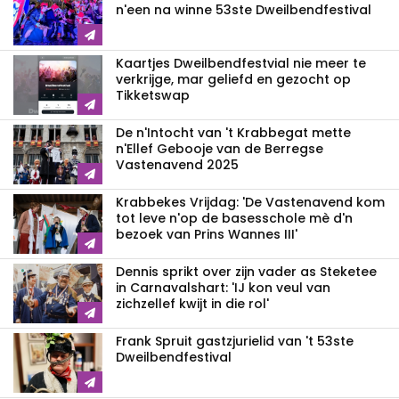
n'een na winne 53ste Dweilbendfestival
Kaartjes Dweilbendfestvial nie meer te
verkrijge, mar geliefd en gezocht op
Tikketswap
De n'Intocht van 't Krabbegat mette
n'Ellef Gebooje van de Berregse
Vastenavend 2025
Krabbekes Vrijdag: 'De Vastenavend kom
tot leve n'op de basesschole mè d'n
bezoek van Prins Wannes III'
Dennis sprikt over zijn vader as Steketee
in Carnavalshart: 'IJ kon veul van
zichzellef kwijt in die rol'
Frank Spruit gastzjurielid van 't 53ste
Dweilbendfestival