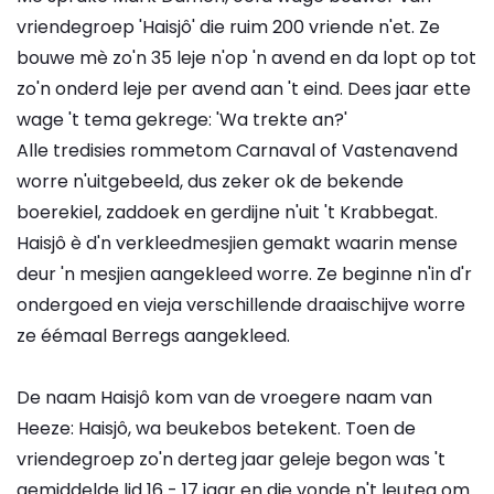
vriendegroep 'Haisjô' die ruim 200 vriende n'et. Ze
bouwe mè zo'n 35 leje n'op 'n avend en da lopt op tot
zo'n onderd leje per avend aan 't eind. Dees jaar ette
wage 't tema gekrege: 'Wa trekte an?'
Alle tredisies rommetom Carnaval of Vastenavend
worre n'uitgebeeld, dus zeker ok de bekende
boerekiel, zaddoek en gerdijne n'uit 't Krabbegat.
Haisjô è d'n verkleedmesjien gemakt waarin mense
deur 'n mesjien aangekleed worre. Ze beginne n'in d'r
ondergoed en vieja verschillende draaischijve worre
ze éémaal Berregs aangekleed.
De naam Haisjô kom van de vroegere naam van
Heeze: Haisjô, wa beukebos betekent. Toen de
vriendegroep zo'n derteg jaar geleje begon was 't
gemiddelde lid 16 - 17 jaar en die vonde n't leuteg om