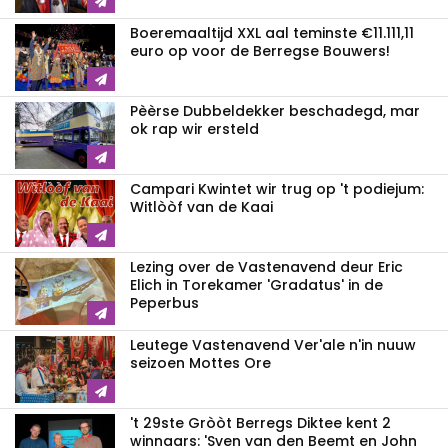
Boeremaaltijd XXL aal teminste €11.111,11
euro op voor de Berregse Bouwers!
Pèèrse Dubbeldekker beschadegd, mar
ok rap wir ersteld
Campari Kwintet wir trug op 't podiejum:
Witlòòf van de Kaai
Lezing over de Vastenavend deur Eric
Elich in Torekamer 'Gradatus' in de
Peperbus
Leutege Vastenavend Ver'ale n'in nuuw
seizoen Mottes Ore
't 29ste Gròòt Berregs Diktee kent 2
winnaars: 'Sven van den Beemt en John