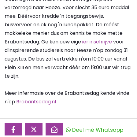
verzorregd naar Heeze. Voor slecht 35 euro maddal
mee. Dèèrvoor kredde 'n toegangsbewijs,
busvervoer en ok nog 'n lunchpakket. De méést
makkeleke menier dus om kennis te make mette
Brabantsedag. Ge ken oew eige
ier inschrijve
voor
d'inspirerende studiereis naar Heeze n'op zondag 31
augustus. De bus zal vertrekke n'om 10:00 uur vanaf
Plein XIII en men verwacht dèèr om 19:00 uur wir trug
te zijn.
Meer infermasie over de Brabantsedag kende vinde
n'op
Brabantsedag.nl
Deel mè Whatsapp