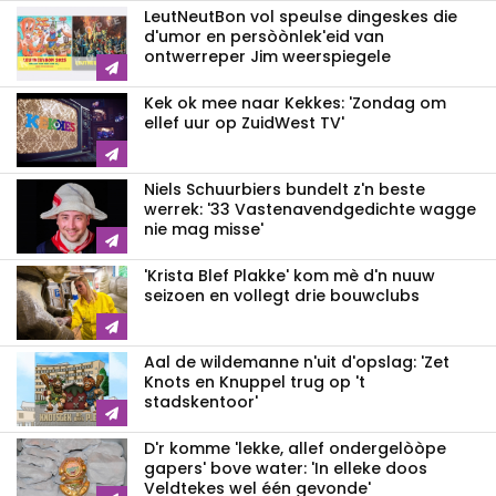
LeutNeutBon vol speulse dingeskes die
d'umor en persòònlek'eid van
ontwerreper Jim weerspiegele
Kek ok mee naar Kekkes: 'Zondag om
ellef uur op ZuidWest TV'
Niels Schuurbiers bundelt z'n beste
werrek: '33 Vastenavendgedichte wagge
nie mag misse'
'Krista Blef Plakke' kom mè d'n nuuw
seizoen en vollegt drie bouwclubs
Aal de wildemanne n'uit d'opslag: 'Zet
Knots en Knuppel trug op 't
stadskentoor'
D'r komme 'lekke, allef ondergelòòpe
gapers' bove water: 'In elleke doos
Veldtekes wel één gevonde'