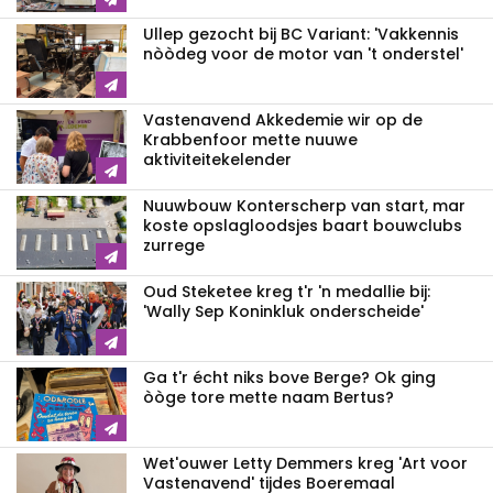
Ullep gezocht bij BC Variant: 'Vakkennis
nòòdeg voor de motor van 't onderstel'
Vastenavend Akkedemie wir op de
Krabbenfoor mette nuuwe
aktiviteitekelender
Nuuwbouw Konterscherp van start, mar
koste opslagloodsjes baart bouwclubs
zurrege
Oud Steketee kreg t'r 'n medallie bij:
'Wally Sep Koninkluk onderscheide'
Ga t'r écht niks bove Berge? Ok ging
òòge tore mette naam Bertus?
Wet'ouwer Letty Demmers kreg 'Art voor
Vastenavend' tijdes Boeremaal