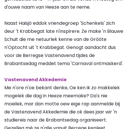
d'ouwe naam van Heeze aan te neme.
Naast Haisjô eddok vriendegroep 'Schenkels' zich
deur 't Krabbegat late n'inspirere. Ze make 'n Blauwe
Schuit die me netuurlek kenne van de Gròòte
n'Optocht uit 't Krabbegat. Genogt aandacht dus
voor de Berregse Vastenavend tijdes de
Brabantsedag meddet tema 'Carnaval ontmaskerd'.
Vastenavend Akkedemie
Me n'ore n'oe bekant denke, Oe ken ik zo makkelek
mogelek die dag in Heeze meemake? Da's nie
moeilek, mar dan motte oew eige rap aanmelde bij
de Vastenavend Akkedemie die ok dees jaar wir 'n
studiereis naar de Brabantsedag organiseert.
Gezelleg mè ze n'alle vanuit Berrege kepleet