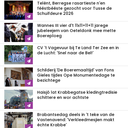
Telènt, Berregse rasartieste n'en
fééstbééste gezocht voor Tusse de
Schuifdeure 2026
Wannes III vier d't 11x11+11+11 jarege
jubeleejem van Oeteldonk mee mette
Boereploeg
CV 't Vagevuur bij Te Land Ter Zee en in
de Lucht: 'Snel naar de Bel!'
Schilderij 'De Boeremaaltijd' van Fons
Gieles tijdes Ope Monumentedage te
bezichtege
Haisjô lat Krabbegatse kledingtredisie
schittere en wor achtste
Brabantsedag deels in 't teke van de
Vastenavend: 'Verkleedmesjien makt
échte Krabbe'