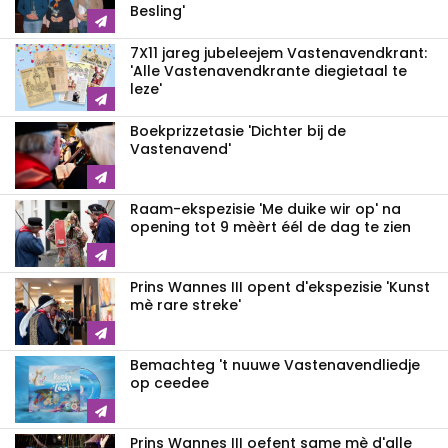
Besling'
7X11 jareg jubeleejem Vastenavendkrant:
'Alle Vastenavendkrante diegietaal te
leze'
Boekprizzetasie 'Dichter bij de
Vastenavend'
Raam-ekspezisie 'Me duike wir op' na
opening tot 9 mèèrt éél de dag te zien
Prins Wannes III opent d'ekspezisie 'Kunst
mè rare streke'
Bemachteg 't nuuwe Vastenavendliedje
op ceedee
Prins Wannes III oefent same mè d'alle