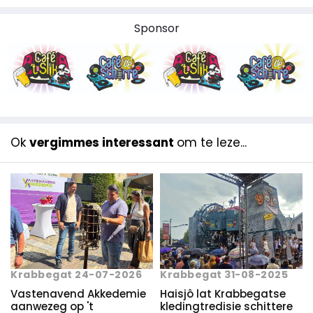
Sponsor
Ok
vergimmes interessant
om te leze...
Krabbegat 24-07-2026
Krabbegat 31-08-2025
Vastenavend Akkedemie
Haisjô lat Krabbegatse
aanwezeg op 't
kledingtredisie schittere