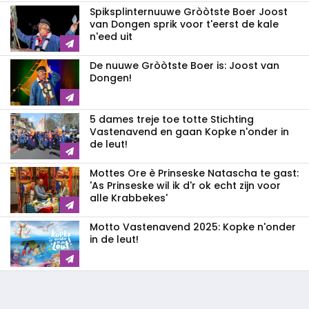
Spiksplinternuuwe Gròòtste Boer Joost
van Dongen sprik voor t'eerst de kale
n'eed uit
De nuuwe Gròòtste Boer is: Joost van
Dongen!
5 dames treje toe totte Stichting
Vastenavend en gaan Kopke n'onder in
de leut!
Mottes Ore è Prinseske Natascha te gast:
'As Prinseske wil ik d'r ok echt zijn voor
alle Krabbekes'
Motto Vastenavend 2025: Kopke n'onder
in de leut!