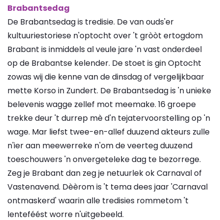
Brabantsedag
De Brabantsedag is tredisie. De van ouds'er
kultuuriestoriese n'optocht over 't gròòt ertogdom
Brabant is inmiddels al veule jare 'n vast onderdeel
op de Brabantse kelender. De stoet is gin Optocht
zowas wij die kenne van de dinsdag of vergelijkbaar
mette Korso in Zundert. De Brabantsedag is 'n unieke
belevenis wagge zellef mot meemake. 16 groepe
trekke deur 't durrep mè d'n tejatervoorstelling op 'n
wage. Mar liefst twee-en-allef duuzend akteurs zulle
n'ier aan meewerreke n'om de veerteg duuzend
toeschouwers 'n onvergeteleke dag te bezorrege.
Zeg je Brabant dan zeg je netuurlek ok Carnaval of
Vastenavend. Dèèrom is 't tema dees jaar 'Carnaval
ontmaskerd' waarin alle tredisies rommetom 't
lenteféést worre n'uitgebeeld.