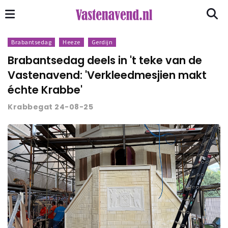
Brabantsedag
Heeze
Gerdijn
Brabantsedag deels in 't teke van de
Vastenavend: 'Verkleedmesjien makt
échte Krabbe'
Krabbegat 24-08-25