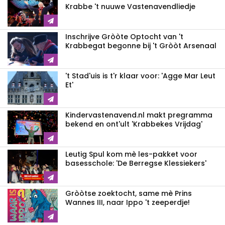
Krabbe 't nuuwe Vastenavendliedje
Inschrijve Gròòte Optocht van 't
Krabbegat begonne bij 't Gròòt Arsenaal
't Stad'uis is t'r klaar voor: 'Agge Mar Leut
Et'
Kindervastenavend.nl makt pregramma
bekend en ont'ult 'Krabbekes Vrijdag'
Leutig Spul kom mè les-pakket voor
basesschole: 'De Berregse Klessiekers'
Gròòtse zoektocht, same mè Prins
Wannes III, naar Ippo 't zeeperdje!