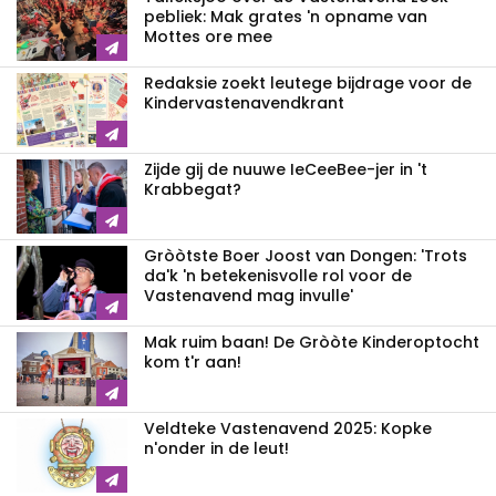
pebliek: Mak grates 'n opname van
Mottes ore mee
Redaksie zoekt leutege bijdrage voor de
Kindervastenavendkrant
Zijde gij de nuuwe IeCeeBee-jer in 't
Krabbegat?
Gròòtste Boer Joost van Dongen: 'Trots
da'k 'n betekenisvolle rol voor de
Vastenavend mag invulle'
Mak ruim baan! De Gròòte Kinderoptocht
kom t'r aan!
Veldteke Vastenavend 2025: Kopke
n'onder in de leut!