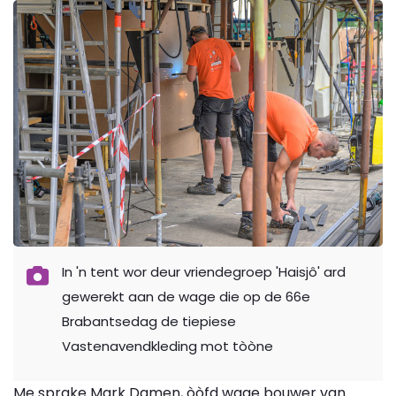
In 'n tent wor deur vriendegroep 'Haisjô' ard
gewerekt aan de wage die op de 66e
Brabantsedag de tiepiese
Vastenavendkleding mot tòòne
Me sprake Mark Damen, òòfd wage bouwer van