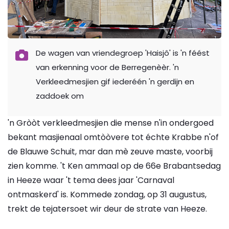
De wagen van vriendegroep 'Haisjô' is 'n féést
van erkenning voor de Berregenèèr. 'n
Verkleedmesjien gif iederéén 'n gerdijn en
zaddoek om
'n Gròòt verkleedmesjien die mense n'in ondergoed
bekant masjienaal omtòòvere tot échte Krabbe n'of
de Blauwe Schuit, mar dan mè zeuve maste, voorbij
zien komme. 't Ken ammaal op de 66e Brabantsedag
in Heeze waar 't tema dees jaar 'Carnaval
ontmaskerd' is. Kommede zondag, op 31 augustus,
trekt de tejatersoet wir deur de strate van Heeze.