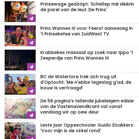
Prinsewage gedòòpt: 'Schellep mè dèèrin
de parel van de leut: De Prins'
Prins Wannes III voor t'eerst aanwezeg in
't Prinsekefee van ZuidWest TV
Krabbekes massaal op zoek naar Ippo 't
Zeeperdje van Prins Wannes III
BC de Watertore trek zich trug uit
d'Optocht: 'Me n'ebbe tegeslag g'ad, de
bouw is vertraagd'
De 56 pagina's tellende jubeleejem edisie
van de Vastenavendkrant val vanaf
vandaag wir op oew deur
Leste jaar Oppeschooier Guido Elzakkers:
'Voor mijn is de cirkel rond'