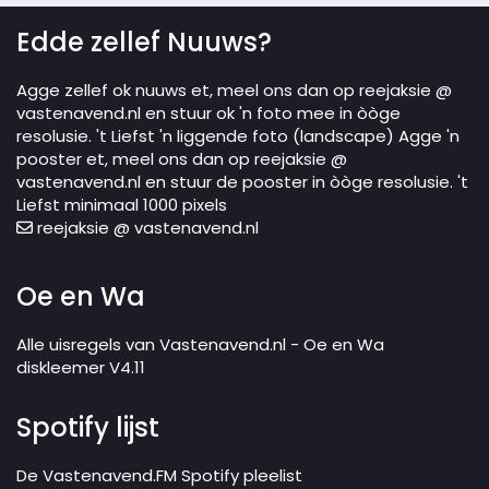
Edde zellef Nuuws?
Agge zellef ok nuuws et, meel ons dan op reejaksie @
vastenavend.nl en stuur ok 'n foto mee in òòge
resolusie. 't Liefst 'n liggende foto (landscape) Agge 'n
pooster et, meel ons dan op reejaksie @
vastenavend.nl en stuur de pooster in òòge resolusie. 't
Liefst minimaal 1000 pixels
reejaksie @ vastenavend.nl
Oe en Wa
Alle uisregels van Vastenavend.nl - Oe en Wa
diskleemer V4.11
Spotify lijst
De Vastenavend.FM Spotify pleelist