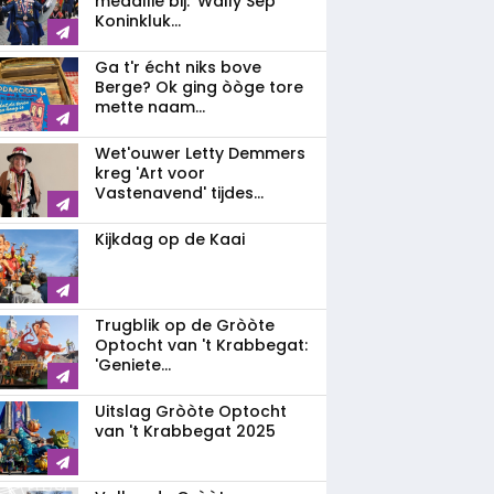
medallie bij: 'Wally Sep
Koninkluk...
Ga t'r écht niks bove
Berge? Ok ging òòge tore
mette naam...
Wet'ouwer Letty Demmers
kreg 'Art voor
Vastenavend' tijdes...
Kijkdag op de Kaai
Trugblik op de Gròòte
Optocht van 't Krabbegat:
'Geniete...
Uitslag Gròòte Optocht
van 't Krabbegat 2025