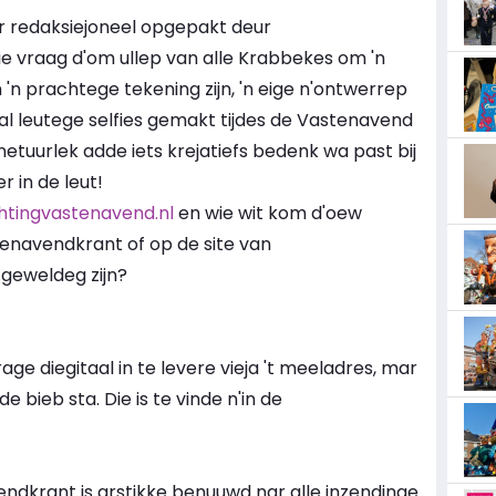
ar redaksiejoneel opgepakt deur
ie vraag d'om ullep van alle Krabbekes om 'n
n 'n prachtege tekening zijn, 'n eige n'ontwerrep
al leutege selfies gemakt tijdes de Vastenavend
 netuurlek adde iets krejatiefs bedenk wa past bij
r in de leut!
htingvastenavend.nl
en wie wit kom d'oew
tenavendkrant of op de site van
 geweldeg zijn?
rage diegitaal in te levere vieja 't meeladres, mar
de bieb sta. Die is te vinde n'in de
ndkrant is arstikke benuuwd nar alle inzendinge