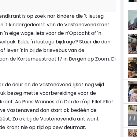
dkrant is op zoek nar kindere die 't leuteg
aan 't kindergedeelte van de Vastenavendkrant.
 'n eige wage, iets voor de n'Optocht of 'n
eilpak. Edde 'n leutege bijdrage? Stuur die dan
of lever 't in bij de brievebus van de
aan de Kortemeestraat 17 in Bergen op Zoom. Di
 de deur en de Vastenavend lijket nog wijd
druk bezeg mette voorbereidinge voor de
ant. As Prins Wannes d'n Derde n'op Ellef Ellef
nuuwe Vastenavend dan start ok bedéén de
éést. Zo ok bij de Vastenavendkrant want
e krant nie op tijd op oew deurmat.