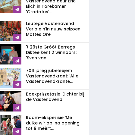
Vastenavend deur Eric
Elich in Torekamer
'Gradatus'...
Leutege Vastenavend
Ver'ale n'in nuuw seizoen
Mottes Ore
't 29ste Gròòt Berregs
Diktee kent 2 winnaars:
'Sven van...
7X11 jareg jubeleejem
Vastenavendkrant: 'Alle
Vastenavendkrante...
Boekprizzetasie 'Dichter bij
de Vastenavend'
Raam-ekspezisie 'Me
duike wir op' na opening
tot 9 mèèrt...