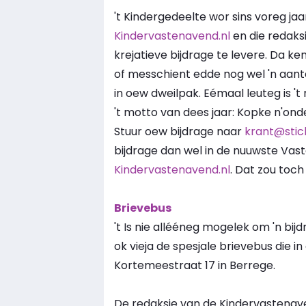
't Kindergedeelte wor sins voreg ja
Kindervastenavend.nl
en die redaks
krejatieve bijdrage te levere. Da ke
of messchient edde nog wel 'n aant
in oew dweilpak. Eémaal leuteg is 't
't motto van dees jaar: Kopke n'onde
Stuur oew bijdrage naar
krant@stic
bijdrage dan wel in de nuuwste Vas
Kindervastenavend.nl
. Dat zou toch
Brievebus
't Is nie allééneg mogelek om 'n bijd
ok vieja de spesjale brievebus die in 
Kortemeestraat 17 in Berrege.
De redaksie van de Kindervastenave