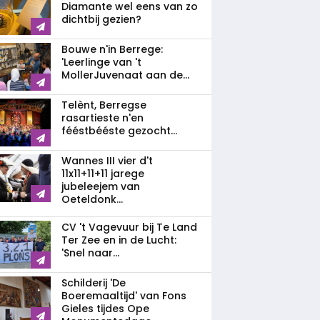
Diamante wel eens van zo
dichtbij gezien?
Bouwe n'in Berrege:
'Leerlinge van 't
MollerJuvenaat aan de...
Telènt, Berregse
rasartieste n'en
fééstbééste gezocht...
Wannes III vier d't
11x11+11+11 jarege
jubeleejem van
Oeteldonk...
CV 't Vagevuur bij Te Land
Ter Zee en in de Lucht:
'Snel naar...
Schilderij 'De
Boeremaaltijd' van Fons
Gieles tijdes Ope