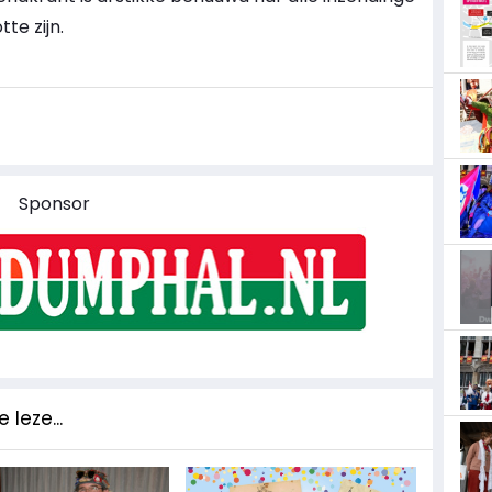
te zijn.
Sponsor
 leze...