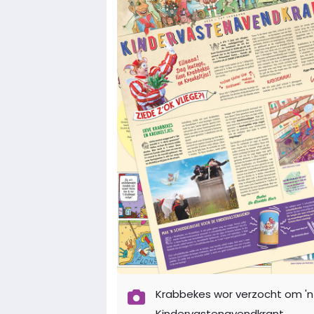
Krabbekes wor verzocht om 'n 
Kindervastenavendkrant