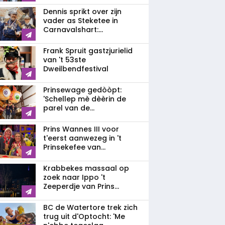
Dennis sprikt over zijn
vader as Steketee in
Carnavalshart:...
Frank Spruit gastzjurielid
van 't 53ste
Dweilbendfestival
Prinsewage gedòòpt:
'Schellep mè dèèrin de
parel van de...
Prins Wannes III voor
t'eerst aanwezeg in 't
Prinsekefee van...
Krabbekes massaal op
zoek naar Ippo 't
Zeeperdje van Prins...
BC de Watertore trek zich
trug uit d'Optocht: 'Me