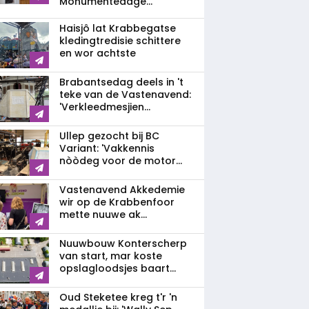
Monumentedage...
Haisjô lat Krabbegatse
kledingtredisie schittere
en wor achtste
Brabantsedag deels in 't
teke van de Vastenavend:
'Verkleedmesjien...
Ullep gezocht bij BC
Variant: 'Vakkennis
nòòdeg voor de motor...
Vastenavend Akkedemie
wir op de Krabbenfoor
mette nuuwe ak...
Nuuwbouw Konterscherp
van start, mar koste
opslagloodsjes baart...
Oud Steketee kreg t'r 'n