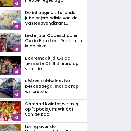
n'ebbe tegeslag...
De 56 pagina's tellende
jubeleejem edisie van de
Vastenavendkrant...
Leste jaar Oppeschooier
Guido Elzakkers: 'Voor mijn
is de cirkel...
Boeremaaltijd XXL aal
teminste €11.111,11 euro op
voor de...
Pèèrse Dubbeldekker
beschadegd, mar ok rap
wir ersteld
Campari Kwintet wir trug
op 't podiejum: Witlòòf
van de Kaai
Lezing over de