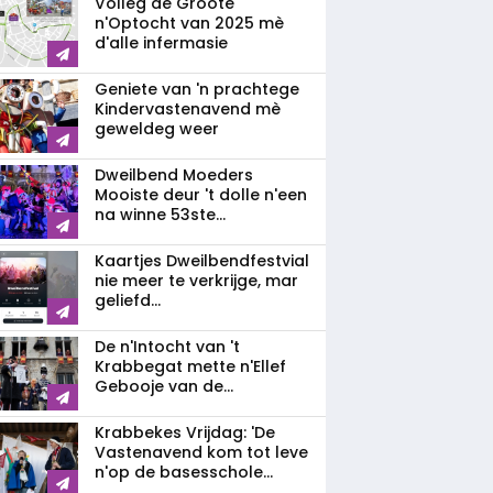
Volleg de Gròòte
n'Optocht van 2025 mè
d'alle infermasie
Geniete van 'n prachtege
Kindervastenavend mè
geweldeg weer
Dweilbend Moeders
Mooiste deur 't dolle n'een
na winne 53ste...
Kaartjes Dweilbendfestvial
nie meer te verkrijge, mar
geliefd...
De n'Intocht van 't
Krabbegat mette n'Ellef
Gebooje van de...
Krabbekes Vrijdag: 'De
Vastenavend kom tot leve
n'op de basesschole...