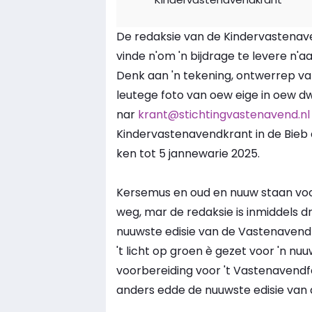
De redaksie van de Kindervastenaven
vinde n'om 'n bijdrage te levere n'
Denk aan 'n tekening, ontwerrep van
leutege foto van oew eige in oew dw
nar
krant@stichtingvastenavend.nl
Kindervastenavendkrant in de Bieb 
ken tot 5 jannewarie 2025.
Kersemus en oud en nuuw staan voor
weg, mar de redaksie is inmiddels 
nuuwste edisie van de Vastenavendkr
't licht op groen è gezet voor 'n 
voorbereiding voor 't Vastenavendf
anders edde de nuuwste edisie van d