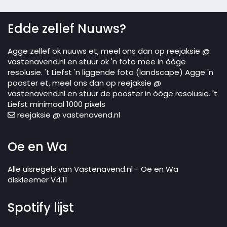
Edde zellef Nuuws?
Agge zellef ok nuuws et, meel ons dan op reejaksie @
vastenavend.nl en stuur ok 'n foto mee in òòge
resolusie. 't Liefst 'n liggende foto (landscape) Agge 'n
pooster et, meel ons dan op reejaksie @
vastenavend.nl en stuur de pooster in òòge resolusie. 't
Liefst minimaal 1000 pixels
reejaksie @ vastenavend.nl
Oe en Wa
Alle uisregels van Vastenavend.nl - Oe en Wa
diskleemer V4.11
Spotify lijst