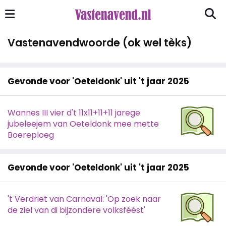
Vastenavendwoorde (ok wel tèks)
Gevonde voor 'Oeteldonk' uit 't jaar 2025
Wannes III vier d't 11x11+11+11 jarege
jubeleejem van Oeteldonk mee mette
Boereploeg
Gevonde voor 'Oeteldonk' uit 't jaar 2025
't Verdriet van Carnaval: 'Op zoek naar
de ziel van di bijzondere volksféést'