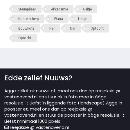
Steunpilaar
Akkedemie
Geitje
Konterscherp
Wana
Lintje
Bouwkote
Nar
Nar
Optocht
Optocht
Edde zellef Nuuws?
Agge zellef ok nuuws et, meel ons dan op reejaksie @
vastenavend.nl en stuur ok 'n foto mee in òòge
resolusie. 't Liefst 'n liggende foto (landscape) Agge 'n
pooster et, meel ons dan op reejaksie @
vastenavend.nl en stuur de pooster in òòge resolusie. 't
Liefst minimaal 1000 pixels
reejaksie @ vastenavend.nl