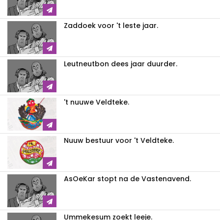
Zaddoek voor 't leste jaar.
Leutneutbon dees jaar duurder.
't nuuwe Veldteke.
Nuuw bestuur voor 't Veldteke.
AsOeKar stopt na de Vastenavend.
Ummekesum zoekt leeje.