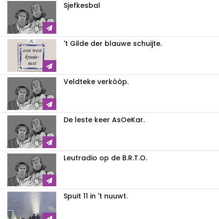
Sjefkesbal
't Gilde der blauwe schuijte.
Veldteke verkòòp.
De leste keer AsOeKar.
Leutradio op de B.R.T.O.
Spuit 11 in 't nuuwt.