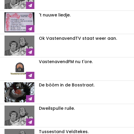
't nuuwe liedje.
Ok VastenavendTV staat weer aan.
VastenavendFM nu t'ore.
De bòòm in de Bosstraat.
Dweilspulle ruile.
Tussestand Veldtekes.