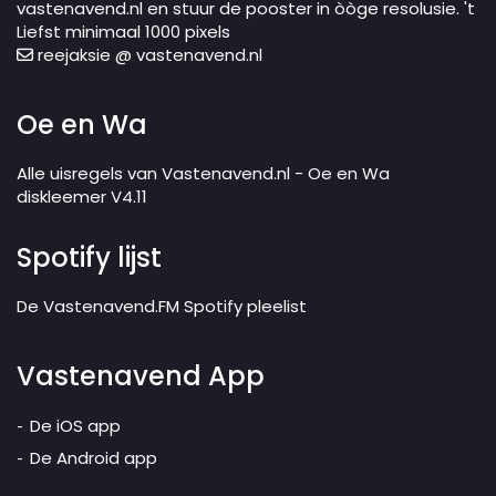
vastenavend.nl en stuur de pooster in òòge resolusie. 't
Liefst minimaal 1000 pixels
reejaksie @ vastenavend.nl
Oe en Wa
Alle uisregels van Vastenavend.nl - Oe en Wa
diskleemer V4.11
Spotify lijst
De Vastenavend.FM Spotify pleelist
Vastenavend App
De iOS app
De Android app