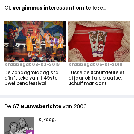
Ok
vergimmes interessant
om te leze...
Krabbegat 03-03-2019
Krabbegat 05-01-2018
De Zondagmiddag sta
Tusse de Schuifdeure et
d'in 't teke van 't 49ste
di jaar ok tafelplaatse.
Dweilbendfestival
Schuif mar aan!
De 67
Nuuwsberichte
van 2006
Kijkdag.