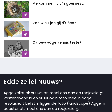
Me komme n'uit 'n goei nest.
Van wie zijde gij d'r één?
Ok oew vògelkennis teste?
Edde zellef Nuuws?
Agge zellef ok nuuws et, meel ons dan op reejaksie @
vastenavend.nl en stuur ok 'n foto mee in òòge
resolusie. 't Liefst 'n liggende foto (landscape) Agge 'n
pooster et, meel ons dan op reejaksie @