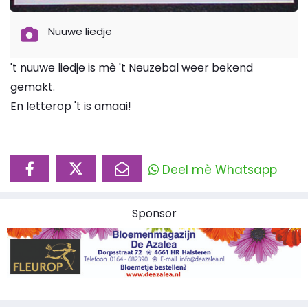
Nuuwe liedje
't nuuwe liedje is mè 't Neuzebal weer bekend
gemakt.
En letterop 't is amaai!
Deel mè Whatsapp
Sponsor