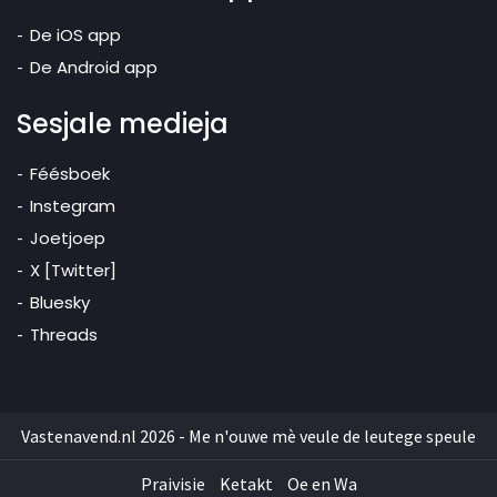
De iOS app
De Android app
Sesjale medieja
Féésboek
Instegram
Joetjoep
X [Twitter]
Bluesky
Threads
Vastenavend.nl 2026 - Me n'ouwe mè veule de leutege speule
Praivisie
Ketakt
Oe en Wa