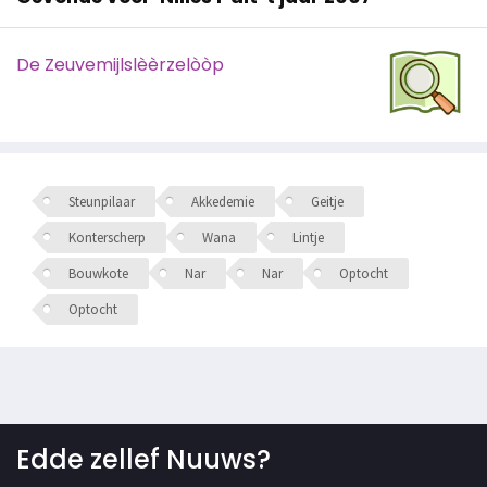
De Zeuvemijlslèèrzelòòp
Steunpilaar
Akkedemie
Geitje
Konterscherp
Wana
Lintje
Bouwkote
Nar
Nar
Optocht
Optocht
Edde zellef Nuuws?