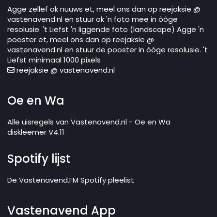
Agge zellef ok nuuws et, meel ons dan op reejaksie @
vastenavend.nl en stuur ok 'n foto mee in òòge
resolusie. 't Liefst 'n liggende foto (landscape) Agge 'n
pooster et, meel ons dan op reejaksie @
vastenavend.nl en stuur de pooster in òòge resolusie. 't
Liefst minimaal 1000 pixels
reejaksie @ vastenavend.nl
Oe en Wa
Alle uisregels van Vastenavend.nl - Oe en Wa
diskleemer V4.11
Spotify lijst
De Vastenavend.FM Spotify pleelist
Vastenavend App