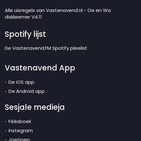
Alle uisregels van Vastenavend.nl - Oe en Wa
diskleemer V4.11
Spotify lijst
De Vastenavend.FM Spotify pleelist
Vastenavend App
De iOS app
De Android app
Sesjale medieja
Féésboek
Instegram
Joetjoep