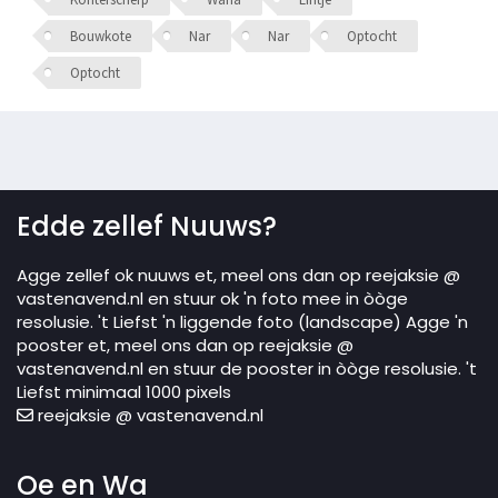
Bouwkote
Nar
Nar
Optocht
Optocht
Edde zellef Nuuws?
Agge zellef ok nuuws et, meel ons dan op reejaksie @
vastenavend.nl en stuur ok 'n foto mee in òòge
resolusie. 't Liefst 'n liggende foto (landscape) Agge 'n
pooster et, meel ons dan op reejaksie @
vastenavend.nl en stuur de pooster in òòge resolusie. 't
Liefst minimaal 1000 pixels
reejaksie @ vastenavend.nl
Oe en Wa