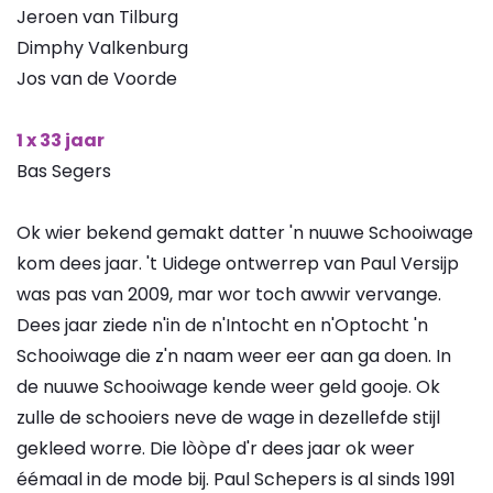
Jeroen van Tilburg
Dimphy Valkenburg
Jos van de Voorde
1 x 33 jaar
Bas Segers
Ok wier bekend gemakt datter 'n nuuwe Schooiwage
kom dees jaar. 't Uidege ontwerrep van Paul Versijp
was pas van 2009, mar wor toch awwir vervange.
Dees jaar ziede n'in de n'Intocht en n'Optocht 'n
Schooiwage die z'n naam weer eer aan ga doen. In
de nuuwe Schooiwage kende weer geld gooje. Ok
zulle de schooiers neve de wage in dezellefde stijl
gekleed worre. Die lòòpe d'r dees jaar ok weer
éémaal in de mode bij. Paul Schepers is al sinds 1991