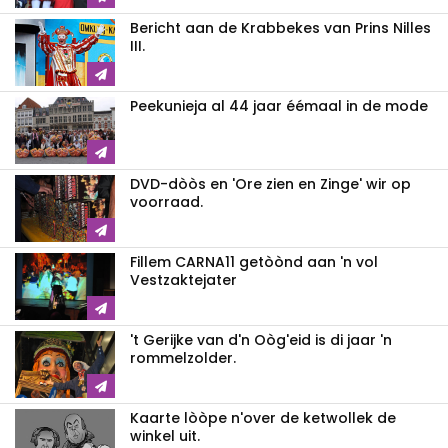
Bericht aan de Krabbekes van Prins Nilles
III.
Peekunieja al 44 jaar éémaal in de mode
DVD-dòòs en 'Ore zien en Zinge' wir op
voorraad.
Fillem CARNA11 getòònd aan 'n vol
Vestzaktejater
't Gerijke van d'n Oòg'eid is di jaar 'n
rommelzolder.
Kaarte lòòpe n'over de ketwollek de
winkel uit.