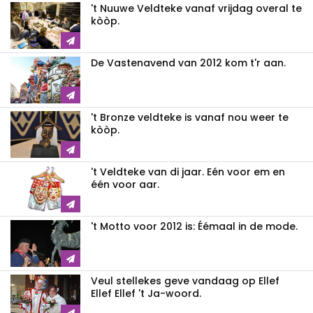
't Nuuwe Veldteke vanaf vrijdag overal te
kòòp.
De Vastenavend van 2012 kom t'r aan.
't Bronze veldteke is vanaf nou weer te
kòòp.
't Veldteke van di jaar. Eén voor em en
één voor aar.
't Motto voor 2012 is: Éémaal in de mode.
Veul stellekes geve vandaag op Ellef
Ellef Ellef 't Ja-woord.