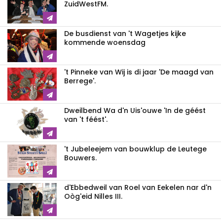
ZuidWestFM.
De busdienst van 't Wagetjes kijke
kommende woensdag
't Pinneke van Wij is di jaar 'De maagd van
Berrege'.
Dweilbend Wa d'n Uis'ouwe 'In de géést
van 't féést'.
't Jubeleejem van bouwklup de Leutege
Bouwers.
d'Ebbedweil van Roel van Eekelen nar d'n
Oòg'eid Nilles III.