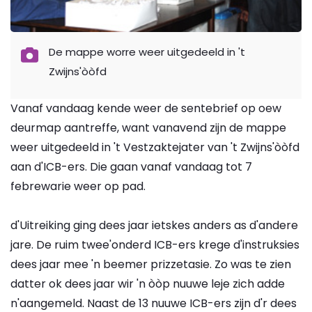
De mappe worre weer uitgedeeld in 't
Zwijns'òòfd
Vanaf vandaag kende weer de sentebrief op oew
deurmap aantreffe, want vanavend zijn de mappe
weer uitgedeeld in 't Vestzaktejater van 't Zwijns'òòfd
aan d'ICB-ers. Die gaan vanaf vandaag tot 7
febrewarie weer op pad.
d'Uitreiking ging dees jaar ietskes anders as d'andere
jare. De ruim twee'onderd ICB-ers krege d'instruksies
dees jaar mee 'n beemer prizzetasie. Zo was te zien
datter ok dees jaar wir 'n òòp nuuwe leje zich adde
n'aangemeld. Naast de 13 nuuwe ICB-ers zijn d'r dees