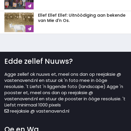
Ellef Ellef Ellef: Uitnòòdiging aan bekende
van Mie d'n Os.
Edde zellef Nuuws?
Agge zellef ok nuuws et, meel ons dan op reejaksie @
vastenavend.nl en stuur ok 'n foto mee in òòge
resolusie. 't Liefst 'n liggende foto (landscape) Agge 'n
pooster et, meel ons dan op reejaksie @
vastenavend.nl en stuur de pooster in òòge resolusie. 't
Liefst minimaal 1000 pixels
reejaksie @ vastenavend.nl
Oe en Wa