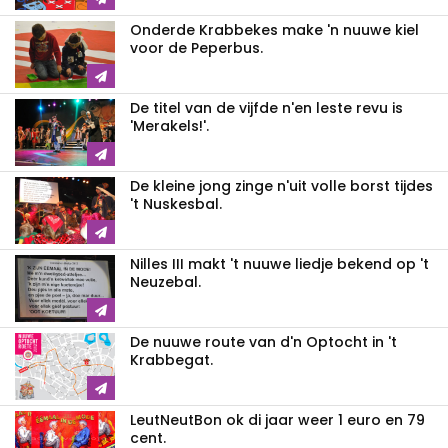
Onderde Krabbekes make 'n nuuwe kiel
voor de Peperbus.
De titel van de vijfde n'en leste revu is
'Merakels!'.
De kleine jong zinge n'uit volle borst tijdes
't Nuskesbal.
Nilles III makt 't nuuwe liedje bekend op 't
Neuzebal.
De nuuwe route van d'n Optocht in 't
Krabbegat.
LeutNeutBon ok di jaar weer 1 euro en 79
cent.