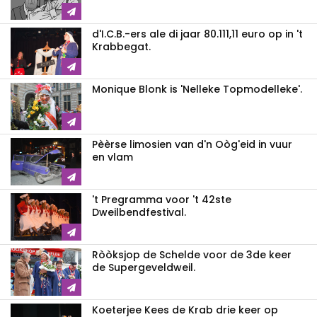
d'I.C.B.-ers ale di jaar 80.111,11 euro op in 't
Krabbegat.
Monique Blonk is 'Nelleke Topmodelleke'.
Pèèrse limosien van d'n Oòg'eid in vuur
en vlam
't Pregramma voor 't 42ste
Dweilbendfestival.
Ròòksjop de Schelde voor de 3de keer
de Supergeveldweil.
Koeterjee Kees de Krab drie keer op