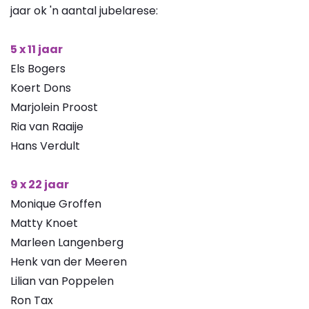
jaar ok 'n aantal jubelarese:
5 x 11 jaar
Els Bogers
Koert Dons
Marjolein Proost
Ria van Raaije
Hans Verdult
9 x 22 jaar
Monique Groffen
Matty Knoet
Marleen Langenberg
Henk van der Meeren
Lilian van Poppelen
Ron Tax