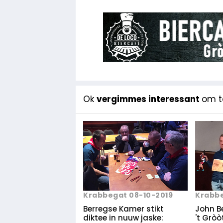
Ok
vergimmes interessant
om te
Krabbe
Krabbegat 08-10-2019
John B
Berregse Kamer stikt
't Gròò
diktee in nuuw jaske: