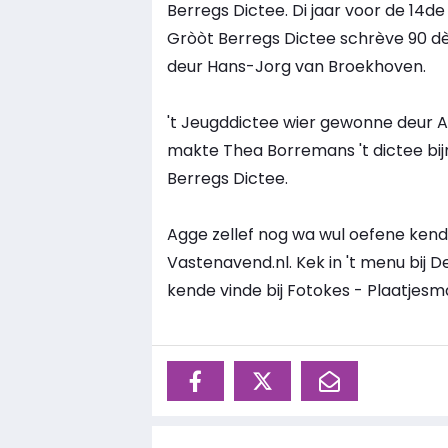
Berregs Dictee. Di jaar voor de 14de 
Gròòt Berregs Dictee schrève 90 d
deur Hans-Jorg van Broekhoven.
't Jeugddictee wier gewonne deur Az
makte Thea Borremans 't dictee bijn
Berregs Dictee.
Agge zellef nog wa wul oefene kend
Vastenavend.nl. Kek in 't menu bij 
kende vinde bij Fotokes - Plaatjesm