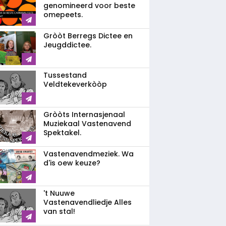
genomineerd voor beste
omepeets.
Gròòt Berregs Dictee en
Jeugddictee.
Tussestand
Veldtekeverkòòp
Gròòts Internasjenaal
Muziekaal Vastenavend
Spektakel.
Vastenavendmeziek. Wa
d'is oew keuze?
't Nuuwe
Vastenavendliedje Alles
van stal!