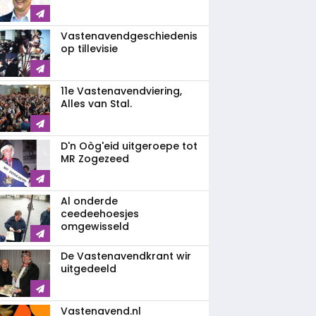
Vastenavend­geschiedenis
op tillevisie
11e Vastenavendviering,
Alles van Stal.
D'n Oòg'eid uitgeroepe tot
MR Zogezeed
Al onderde
ceedeehoesjes
omgewisseld
De Vastenavendkrant wir
uitgedeeld
Vastenavend.nl