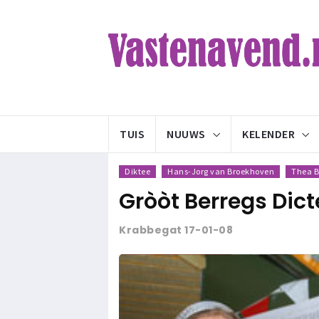
TUIS
NUUWS
KELENDER
Diktee
Hans-Jorg van Broekhoven
Thea 
Gròòt Berregs Dict
Krabbegat 17-01-08