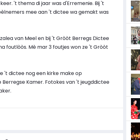
keer. 't thema di jaar was d'Erremenie. Bij 't
èèlnemers mee aan 't dictee wa gemakt was
alea van Meel en bij 't Gròòt Berregs Dictee
a foutlòòs. Mè mar 3 foutjes won ze 't Gròòt
e 't dictee nog een kirke make op
De Berregse Kamer. Fotokes van 't jeugddictee
aker.