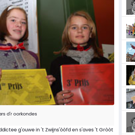
ars d'r oorkondes
ictee g'ouwe in 't Zwijns'òòfd en s'aves 't Gròòt