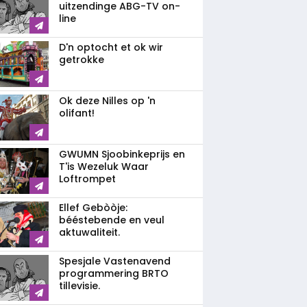
uitzendinge ABG-TV on-
line
D'n optocht et ok wir
getrokke
Ok deze Nilles op 'n
olifant!
GWUMN Sjoobinkeprijs en
T'is Wezeluk Waar
Loftrompet
Ellef Gebòòje:
bééstebende en veul
aktuwaliteit.
Spesjale Vastenavend
programmering BRTO
tillevisie.