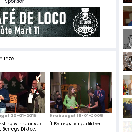
Sponsor
 leze...
gat 20-01-2016
Krabbegat 19-01-2005
esling winnaar van
't Berregs jeugddiktee
t Berregs Diktee.