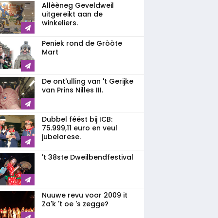
Allèèneg Geveldweil
uitgereikt aan de
winkeliers.
Peniek rond de Gròòte
Mart
De ont'ulling van 't Gerijke
van Prins Nilles III.
Dubbel féést bij ICB:
75.999,11 euro en veul
jubelarese.
't 38ste Dweilbendfestival
Nuuwe revu voor 2009 it
Za'k 't oe 's zegge?